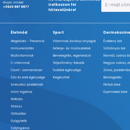
Hívjon minket
iratkozzon fel
+3620 997 9977
hírlevelünkre!
Életmód
Sport
Dermokozme
Megelőzés - Prevenció
Vitaminok, ásványi anyagok
Érzékeny bőr
Immunerősítés
Fehérje- és műzliszeletek
Vízhiányos bőr
Multivitaminok
Bemelegítés, regeneráció
Normál, száraz b
C-vitaminok
Teljesítmény-fokozók
Nagyon száraz, a
Csont- izomrendszer
Ízületek egészsége
Zsíros, problémás
Szív és erek egészsége
Kiegészítők
Bőröregedés
Emésztési problémák
Férfiak bőre
Intim higiénia
Gyermekek bőre
Felfázás
Stressz
Változókor
Gyógyteák
Szájhigiénia