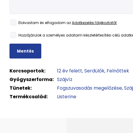
Elolvastam és elfogadom az
Adatkezelési tájékoztatót
Hozzájárulok a személyes adataim készletértesítési célú adatk
Mentés
Korcsoportok:
12 év felett
Serdülők
Felnőttek
Gyógyszerforma:
Szájvíz
Tünetek:
Fogszuvasodás megelőzése
Szá
Termékcsalád:
Listerine