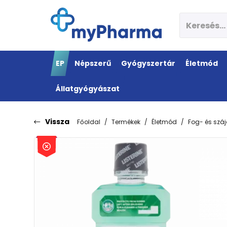
EP
Népszerű
Gyógyszertár
Életmód
Állatgyógyászat
Vissza
Főoldal
Termékek
Életmód
Fog- és szá