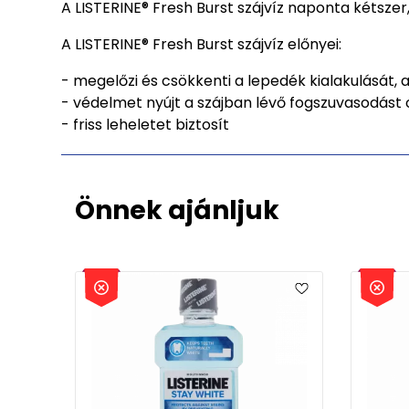
A LISTERINE® Fresh Burst szájvíz naponta kétszer
A LISTERINE® Fresh Burst szájvíz előnyei:
- megelőzi és csökkenti a lepedék kialakulását, 
- védelmet nyújt a szájban lévő fogszuvasodás
- friss leheletet biztosít
Önnek ajánljuk