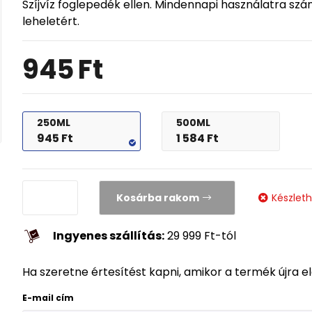
Szíjvíz foglepedék ellen. Mindennapi használatra szánt
leheletért.
945
Ft
250ML
500ML
945
Ft
1 584
Ft
Kosárba rakom
Készlet
Ingyenes szállítás:
29 999
Ft
-tól
Ha szeretne értesítést kapni, amikor a termék újra e
E-mail cím