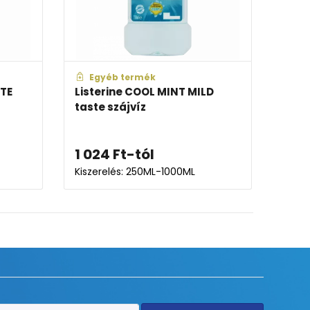
Egyéb termék
Or
ITE
Listerine COOL MINT MILD
Cura
taste szájvíz
Pro 
1 024
Ft
-tól
5 5
Kiszerelés: 250ML-1000ML
Kisze