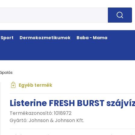
Sport
Dermokozmetikumok
Baba - Mama
jápolás
Egyéb termék
Listerine FRESH BURST szájví
Termékazonosító: 1018972
Gyártó:
Johnson & Johnson Kft.