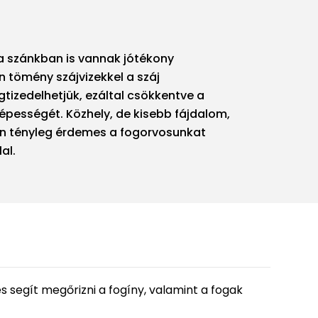
y a szánkban is vannak jótékony
n tömény szájvizekkel a száj
gtizedelhetjük, ezáltal csökkentve a
pességét. Közhely, de kisebb fájdalom,
én tényleg érdemes a fogorvosunkat
al.
és segít megőrizni a fogíny, valamint a fogak