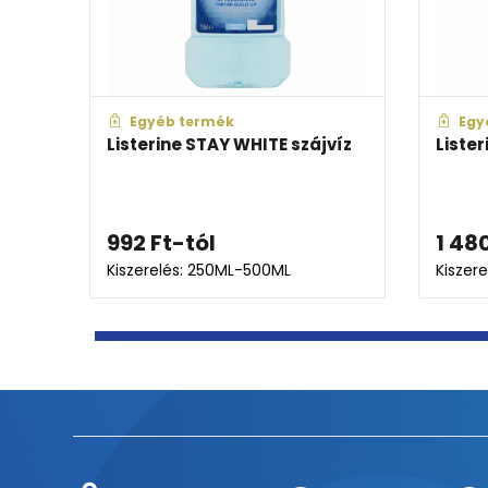
Egyéb termék
Egy
sse
Listerine STAY WHITE szájvíz
Lister
eny
992
Ft
-tól
1 48
Kiszerelés: 250ML-500ML
Kiszer