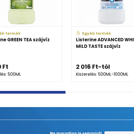
éb termék
Egyéb termék
ine GREEN TEA szájvíz
Listerine ADVANCED WH
MILD TASTE szájvíz
0
Ft
2 016
Ft
-tól
elés: 500ML
Kiszerelés: 500ML-1000ML
Ne maradjon le semmiről,