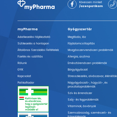
Kövessen minket
/azenpatikam
myPharma
Gyógyszertár
Adatkezelési tájékoztató
Megfázás, láz
Sütikezelés a honlapon
Fájdalomcsillapítás
Általános Szerződési Feltételek
Mozgásszervrendszeri problémák
Fizetés és szállítás
Allergia, asztma
Rólunk
Emésztőrendszeri problémák
GYIK
Bőrgyógyászat
Kapcsolat
Stresszkezelés, alvászavar, élénkítők
PatikaRadar
Nőgyógyászati-, húgyúti-, és
prosztataproblémák
Szív és érrendszer
Száj- és fogproblémák
Vitaminok, ásványok
Szemszárazság, szemészeti- és
fülproblémák