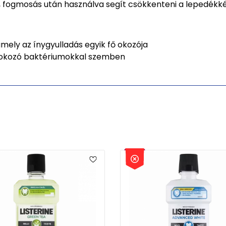
, fogmosás után használva segít csökkenteni a lepedékképz
amely az ínygyulladás egyik fő okozója
t okozó baktériumokkal szemben