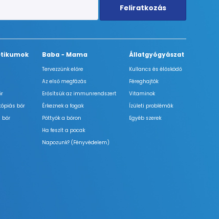
Feliratkozás
tikumok
Baba - Mama
Állatgyógyászat
Tervezzünk előre
Kullancs és élősködő
Az első megfázás
Féreghajtók
őr
Erősítsük az immunrendszert
Vitaminok
tópiás bőr
Érkeznek a fogak
Ízületi problémák
 bőr
Pöttyök a bőron
Egyéb szerek
Ha feszít a pocak
Napozunk? (Fényvédelem)