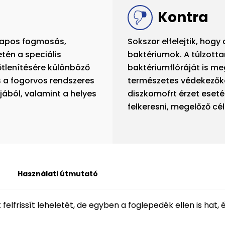
Kontra
lapos fogmosás,
Sokszor elfelejtik, hog
tén a speciális
baktériumok. A túlzotta
őtlenítésére különböző
baktériumflóráját is me
s a fogorvos rendszeres
természetes védekezőké
jából, valamint a helyes
diszkomofrt érzet eset
felkeresni, megelőző céll
Használati útmutató
felfrissít leheletét, de egyben a foglepedék ellen is hat, 