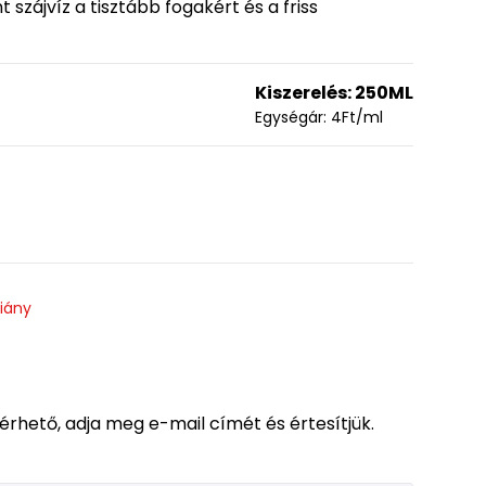
 szájvíz a tisztább fogakért és a friss
Kiszerelés:
250ML
Egységár:
4
Ft
/ml
hiány
lérhető, adja meg e-mail címét és értesítjük.