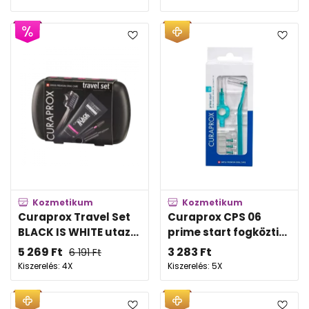
Kozmetikum
Kozmetikum
Curaprox Travel Set
Curaprox CPS 06
BLACK IS WHITE utaz...
prime start fogközti...
5 269
Ft
3 283
Ft
6 191
Ft
Kiszerelés: 4X
Kiszerelés: 5X