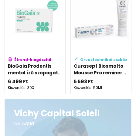
Étrend-kiegészítő
Orvostechnikai eszköz
BioGaia Prodentis
Curasept Biosmalto
mentol ízű szopogat...
Mousse Pro reminer...
6 499
Ft
5 593
Ft
Kiszerelés: 30X
Kiszerelés: 50ML
Vichy Capital Soleil
UV Aqua