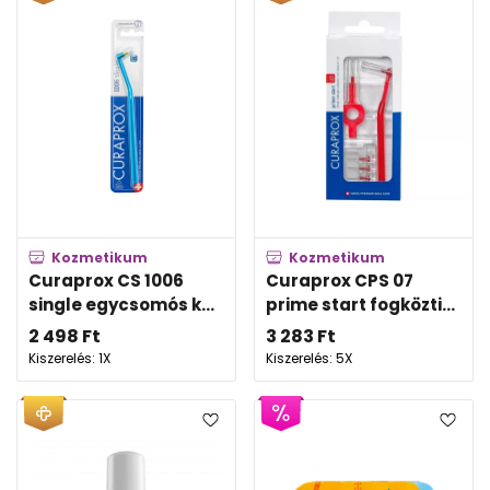
Kozmetikum
Kozmetikum
Curaprox CS 1006
Curaprox CPS 07
single egycsomós k...
prime start fogközti...
2 498
Ft
3 283
Ft
Kiszerelés: 1X
Kiszerelés: 5X