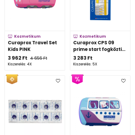
Kozmetikum
Kozmetikum
Curaprox Travel Set
Curaprox CPS 09
Kids PINK
prime start fogközti...
3 962
Ft
3 283
Ft
4 656
Ft
Kiszerelés: 4X
Kiszerelés: 5X