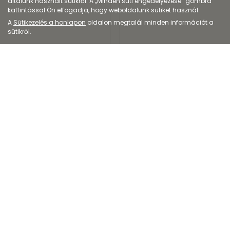
általunk használt sütikről. A „Minden süti engedélyezése” gombra
kattintással Ön elfogadja, hogy weboldalunk sütiket használ.
A
Sütikezelés a honlapon
oldalon megtalál minden információt a
sütikről.
Kozmetikum
Kozmetikum
Curaprox Black is
Curaprox Travel Set
White fehérítő hatá...
ZÖLD
8 603
Ft
3 698
Ft
4 346
Ft
Kiszerelés: 90ML
Kiszerelés: 4X