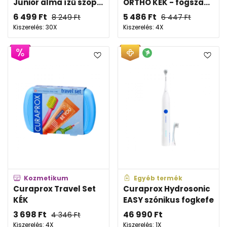
Junior alma ízű szop...
ORTHO KÉK - fogsza...
6 499
Ft
5 486
Ft
8 249
Ft
6 447
Ft
Kiszerelés: 30X
Kiszerelés: 4X
Kozmetikum
Egyéb termék
Curaprox Travel Set
Curaprox Hydrosonic
KÉK
EASY szónikus fogkefe
3 698
Ft
46 990
Ft
4 346
Ft
Kiszerelés: 4X
Kiszerelés: 1X