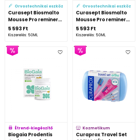
Orvostechnikai eszköz
Orvostechnikai eszköz
Curasept Biosmalto
Curasept Biosmalto
Mousse Pro reminer...
Mousse Pro reminer...
5 593
Ft
5 593
Ft
Kiszerelés: 50ML
Kiszerelés: 50ML
Étrend-kiegészítő
Kozmetikum
Biogaia Prodentis
Curaprox Travel Set