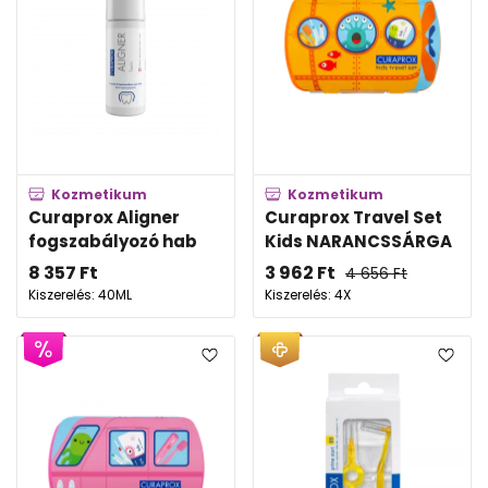
Kozmetikum
Kozmetikum
Curaprox Aligner
Curaprox Travel Set
fogszabályozó hab
Kids NARANCSSÁRGA
8 357
Ft
3 962
Ft
4 656
Ft
Kiszerelés: 40ML
Kiszerelés: 4X