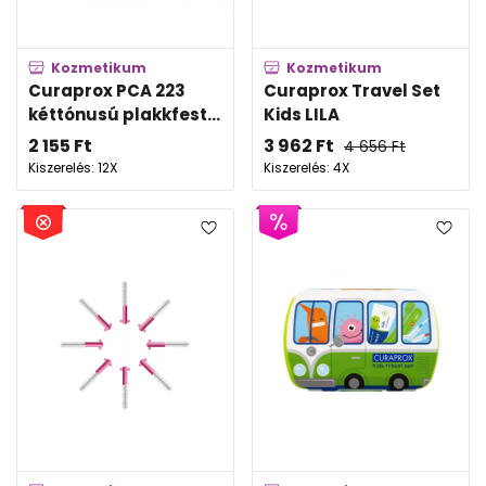
Kozmetikum
Kozmetikum
Curaprox PCA 223
Curaprox Travel Set
kéttónusú plakkfest...
Kids LILA
2 155
Ft
3 962
Ft
4 656
Ft
Kiszerelés: 12X
Kiszerelés: 4X