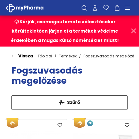
🥵 Kérjük, csomagautomata választásakor
körültekintően járjon el a termékek védelme
érdekében a magas külső hőmérséklet miatt!
Vissza
Főoldal
Termékek
Fogszuvasodás megelőzése
Fogszuvasodás
megelőzése
Szűrő
EP