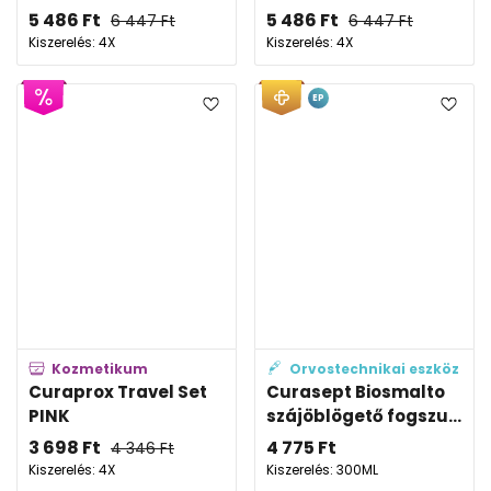
5 486
Ft
5 486
Ft
6 447
Ft
6 447
Ft
Kiszerelés: 4X
Kiszerelés: 4X
EP
Kozmetikum
Orvostechnikai eszköz
Curaprox Travel Set
Curasept Biosmalto
PINK
szájöblögető fogszu...
3 698
Ft
4 775
Ft
4 346
Ft
Kiszerelés: 4X
Kiszerelés: 300ML