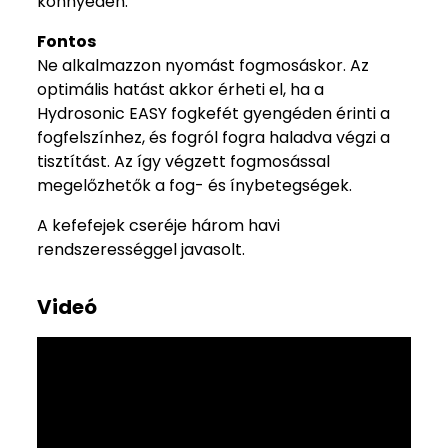
könnyedén.
Fontos
Ne alkalmazzon nyomást fogmosáskor. Az
optimális hatást akkor érheti el, ha a
Hydrosonic EASY fogkefét gyengéden érinti a
fogfelszínhez, és fogról fogra haladva végzi a
tisztítást. Az így végzett fogmosással
megelőzhetők a fog- és ínybetegségek.
A kefefejek cseréje három havi
rendszerességgel javasolt.
Videó