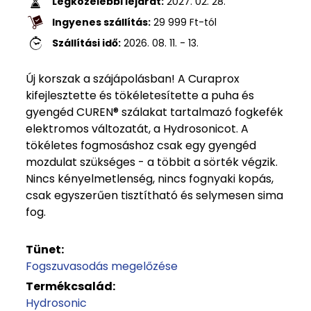
Legközelebbi lejárat:
2027. 02. 28.
Ingyenes szállítás:
29 999
Ft
-tól
Szállítási idő:
2026. 08. 11. - 13.
Új korszak a szájápolásban! A Curaprox
kifejlesztette és tökéletesítette a puha és
gyengéd CUREN® szálakat tartalmazó fogkefék
elektromos változatát, a Hydrosonicot. A
tökéletes fogmosáshoz csak egy gyengéd
mozdulat szükséges - a többit a sörték végzik.
Nincs kényelmetlenség, nincs fognyaki kopás,
csak egyszerűen tisztítható és selymesen sima
fog.
Tünet:
Fogszuvasodás megelőzése
Termékcsalád:
Hydrosonic