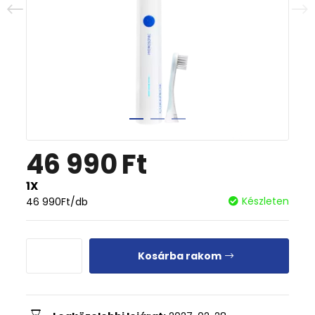
46 990
Ft
1X
Készleten
46 990
Ft
/db
Kosárba rakom