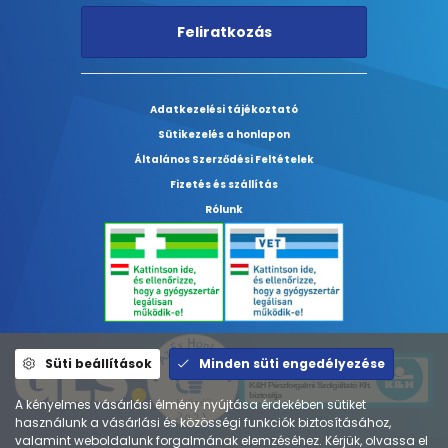
Feliratkozás
Adatkezelési tájékoztató
Sütikezelés a honlapon
Általános Szerződési Feltételek
Fizetés és szállítás
Rólunk
Süti beállítások
Minden süti engedélyezése
A kényelmes vásárlási élmény nyújtása érdekében sütiket
használunk a vásárlási és közösségi funkciók biztosításához,
valamint weboldalunk forgalmának elemzéséhez. Kérjük, olvassa el