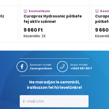
kum
Kozmetikum
ydrosonic pótkefe
Curaprox Hydrosonic Power
zénnel
pótkefe fej
9 660
Ft
X
Kiszerelés: 2X
Kövessen minket
Hívjon minket
/azenpatikam
+3620 997 9977
Ne maradjon le semmiről,
iratkozzon fel hírlevelünkre!