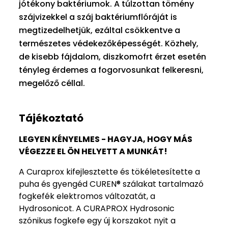
jótékony baktériumok. A túlzottan tömény
szájvizekkel a száj baktériumflóráját is
megtizedelhetjük, ezáltal csökkentve a
természetes védekezőképességét. Közhely,
de kisebb fájdalom, diszkomofrt érzet esetén
tényleg érdemes a fogorvosunkat felkeresni,
megelőző céllal.
Tájékoztató
LEGYEN KÉNYELMES - HAGYJA, HOGY MÁS
VÉGEZZE EL ÖN HELYETT A MUNKÁT!
A Curaprox kifejlesztette és tökéletesítette a
puha és gyengéd CUREN® szálakat tartalmazó
fogkefék elektromos változatát, a
Hydrosonicot. A CURAPROX Hydrosonic
szónikus fogkefe egy új korszakot nyit a