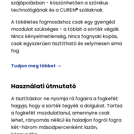
szájápolásban - köszönhetően a szónikus
technológiának és a CUREN® szálaknak.
A tökéletes fogmosáshoz csak egy gyengéd
mozdulat szükséges - a többit a sörték végzik.
Nincs kényelmetlenség, nincs fognyaki kopás,
csak egyszerűen tisztítható és selymesen sima
fog.
Tudjon meg többet
Használati útmutató
A tisztításkor ne nyomja rá fogaira a fogkefét:
hagyja, hogy a sörték tegyék a dolgukat. Tartsa
a fogkefét mozdulatlanul, amennyire csak
lehet, rányomás nélkül és haladjon fogról fogra
két-három másodpercenként lazán,