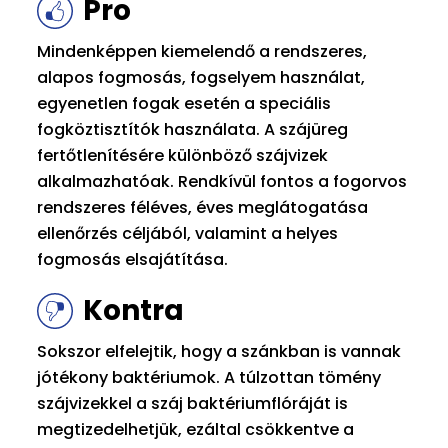
Pro
Mindenképpen kiemelendő a rendszeres,
alapos fogmosás, fogselyem használat,
egyenetlen fogak esetén a speciális
fogköztisztítók használata. A szájüreg
fertőtlenítésére különböző szájvizek
alkalmazhatóak. Rendkívül fontos a fogorvos
rendszeres féléves, éves meglátogatása
ellenőrzés céljából, valamint a helyes
fogmosás elsajátítása.
Kontra
Sokszor elfelejtik, hogy a szánkban is vannak
jótékony baktériumok. A túlzottan tömény
szájvizekkel a száj baktériumflóráját is
megtizedelhetjük, ezáltal csökkentve a