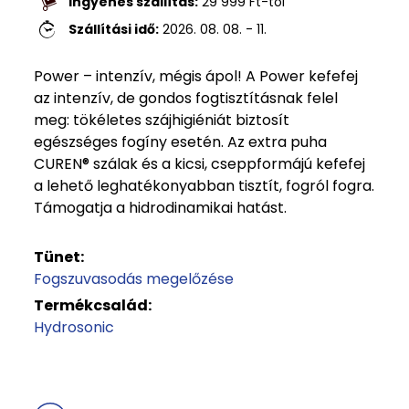
Ingyenes szállítás:
29 999
Ft
-tól
Szállítási idő:
2026. 08. 08. - 11.
Power – intenzív, mégis ápol! A Power kefefej
az intenzív, de gondos fogtisztításnak felel
meg: tökéletes szájhigiéniát biztosít
egészséges fogíny esetén. Az extra puha
CUREN® szálak és a kicsi, cseppformájú kefefej
a lehető leghatékonyabban tisztít, fogról fogra.
Támogatja a hidrodinamikai hatást.
Tünet:
Fogszuvasodás megelőzése
Termékcsalád:
Hydrosonic