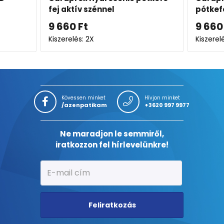
fej aktív szénnel
pótkefe
9 660
Ft
9 660
Kiszerelés: 2X
Kiszerel
Kövessen minket
Hívjon minket
/azenpatikam
+3620 997 9977
Ne maradjon le semmiről,
iratkozzon fel hírlevelünkre!
Feliratkozás