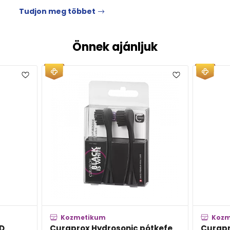
Tudjon meg többet
Önnek ajánljuk
Kozmetikum
Kozm
LD
Curaprox Hydrosonic pótkefe
Curapr