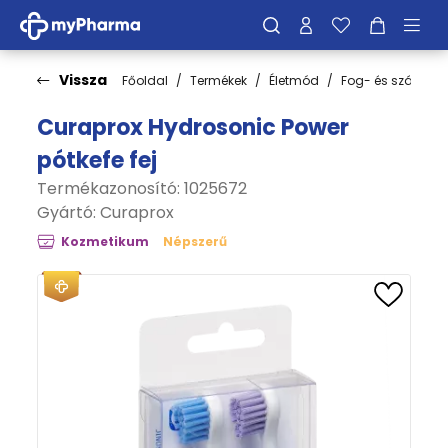
Vissza
Főoldal
Termékek
Életmód
Fog- és szájápol
Curaprox Hydrosonic Power
pótkefe fej
Termékazonosító: 1025672
Gyártó:
Curaprox
Kozmetikum
Népszerű