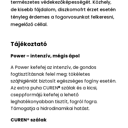
természetes védekezőképességét. Közhely,
de kisebb fájdalom, diszkomofrt érzet esetén
tényleg érdemes a fogorvosunkat felkeresni,
megelőző céllal.
Tájékoztató
Power – intenzív, mégis ápol
A Power kefefej az intenzív, de gondos
fogtisztításnak felel meg: tökéletes
szájhigiéniát biztosít egészséges fogíny esetén.
Az extra puha CUREN® szálak és a kicsi,
cseppformájú kefefej a lehető
leghatékonyabban tisztít, fogról fogra.
Támogatja a hidrodinamikai hatást.
CUREN® szálak