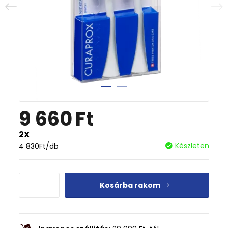
9 660
Ft
2X
Készleten
4 830
Ft
/db
Kosárba rakom