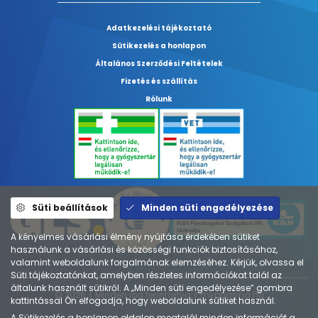
Adatkezelési tájékoztató
Sütikezelés a honlapon
Általános Szerződési Feltételek
Fizetés és szállítás
Rólunk
Süti beállítások
Minden süti engedélyezése
A kényelmes vásárlási élmény nyújtása érdekében sütiket
használunk a vásárlási és közösségi funkciók biztosításához,
valamint weboldalunk forgalmának elemzéséhez. Kérjük, olvassa el
Süti tájékoztatónkat, amelyben részletes információkat talál az
általunk használt sütikről. A „Minden süti engedélyezése” gombra
© 2026 ⚕︎ Minden jog fenntartva ⚕︎ mypharma.hu
kattintással Ön elfogadja, hogy weboldalunk sütiket használ.
A
Sütikezelés a honlapon
oldalon megtalál minden információt a