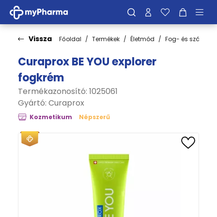
Vissza
Főoldal
Termékek
Életmód
Fog- és szájápol
Curaprox BE YOU explorer
fogkrém
Termékazonosító: 1025061
Gyártó:
Curaprox
Kozmetikum
Népszerű