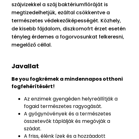
szájvizekkel a száj baktériumflóráját is
megtizedelhetjük, ezáltal csökkentve a
természetes védekezőképességét. Közhely,
de kisebb fájdalom, diszkomofrt érzet esetén
tényleg érdemes a fogorvosunkat felkeresni,
megelőző céllal.
Javallat
Be you fogkrémek a mindennapos otthoni
fogfehérítésért!
Az enzimek gyengéden helyreállítják a
fogaid természetes ragyogását.
A gyógynövények és a természetes
összetevők táplálják és megóvják a
szádat.
A friss, élénk ízek és a hozzáadott