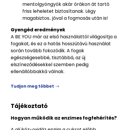
mentolgyöngyök akár órákon át tartó
friss leheletet biztosítanak. Légy
magabiztos.. jóval a fogmosás után is!
Gyengéd eredmények
A BE YOU már az első használattól világosítja a
fogakat, és ez a hatás hosszútávú használat
során tovább fokozódik. A fogak
egészségesebbé, tisztábbá, az új
elszíneződésekkel szemben pedig
ellenállóbbakká válnak.
Tudjon meg többet
Tájékoztató
Hogyan működik az enzimes fogfehérítés?
A glükóz-oxidáz enzim a cukrot előbb