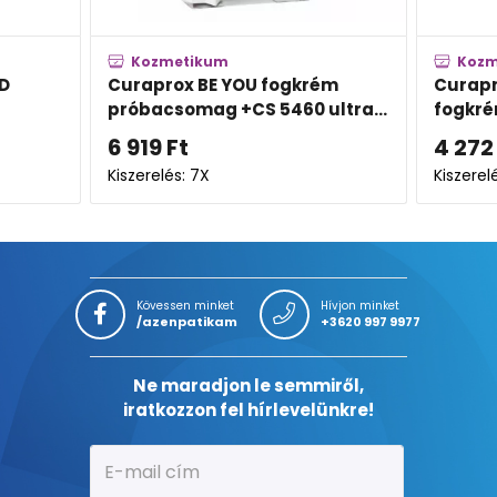
Kozmetikum
U fogkrém
Curaprox BE YOU candy lover
S 5460 ultra...
fogkrém
4 272
Ft
Kiszerelés: 60ML
Kövessen minket
Hívjon minket
/azenpatikam
+3620 997 9977
Ne maradjon le semmiről,
iratkozzon fel hírlevelünkre!