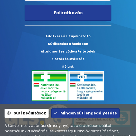
Feliratkozás
Adatkezelési tájékoztató
Sütikezelés a honlapon
Általános Szerződési Feltételek
Fizetés és szállítás
Rólunk
Süti beállítások
Minden süti engedélyezése
A kényelmes vásárlási élmény nyújtása érdekében sütiket
használunk a vásárlási és közösségi funkciók biztosításához,