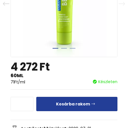
4 272
Ft
60ML
Készleten
71
Ft
/ml
Kosárba rakom