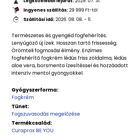
Legközelebbi lejárat:
2029. 07. 31.
Ingyenes szállítás:
29 999
Ft
-tól
Szállítási idő:
2026. 08. 08. - 11.
Természetes és gyengéd fogfehérítés.
Lenyűgöző új ízek. Hosszan tartó frissesség.
Örömteli fogmosási élmény. Enzimes
fogfehérítő fogkrém lédús friss zöldalma, lédús
aloe vera, borsmenta ízesítéssel és hozzáadott
intenzív mentol gyöngyökkel.
Gyógyszerforma:
Fogkrém
Tünet:
Fogszuvasodás megelőzése
Termékcsalád:
Curaprox BE YOU