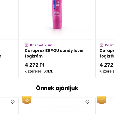
Kozmetikum
Koz
lover
Curaprox BE YOU challenger
Curap
fogkrém
fogkr
4 272
Ft
4 27
Kiszerelés: 60ML
Kiszere
Önnek ajánljuk