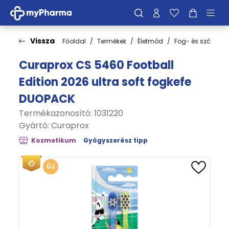
Vissza
Főoldal
Termékek
Életmód
Fog- és szájápol
Curaprox CS 5460 Football
Edition 2026 ultra soft fogkefe
DUOPACK
Termékazonosító: 1031220
Gyártó:
Curaprox
Kozmetikum
Gyógyszerész tipp
ÚJ