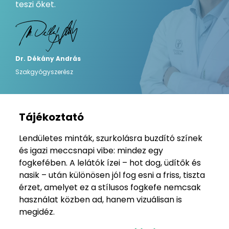
teszi őket.
Dr. Dékány András
Szakgyógyszerész
Tájékoztató
Lendületes minták, szurkolásra buzdító színek
és igazi meccsnapi vibe: mindez egy
fogkefében. A lelátók ízei – hot dog, üdítők és
nasik – után különösen jól fog esni a friss, tiszta
érzet, amelyet ez a stílusos fogkefe nemcsak
használat közben ad, hanem vizuálisan is
megidéz.