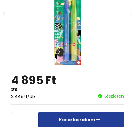
4 895
Ft
2X
Készleten
2 448
Ft
/db
Kosárba rakom