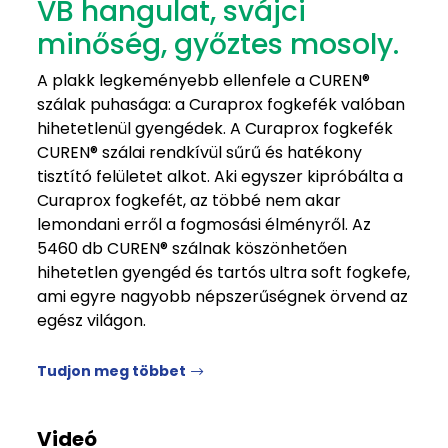
VB hangulat, svájci
minőség, győztes mosoly.
A plakk legkeményebb ellenfele a CUREN®
szálak puhasága: a Curaprox fogkefék valóban
hihetetlenül gyengédek. A Curaprox fogkefék
CUREN® szálai rendkívül sűrű és hatékony
tisztító felületet alkot. Aki egyszer kipróbálta a
Curaprox fogkefét, az többé nem akar
lemondani erről a fogmosási élményről. Az
5460 db CUREN® szálnak köszönhetően
hihetetlen gyengéd és tartós ultra soft fogkefe,
ami egyre nagyobb népszerűségnek örvend az
egész világon.
Tudjon meg többet
Videó