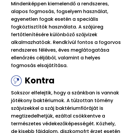
Mindenképpen kiemelendő a rendszeres,
alapos fogmosás, fogselyem használat,
egyenetlen fogak esetén a speciális
fogköztisztítók használata. A szájüreg
fertőtlenítésére különböző szájvizek
alkalmazhatóak. Rendkívül fontos a fogorvos
rendszeres féléves, éves meglátogatása
ellenőrzés céljából, valamint a helyes
fogmosás elsajátítása.
Kontra
Sokszor elfelejtik, hogy a szánkban is vannak
jótékony baktériumok. A túlzottan tömény
szájvizekkel a száj baktériumflóráját is
megtizedelhetjük, ezáltal csökkentve a
természetes védekezőképességét. Közhely,
de kisebb fájdalom, diszkomofrt érzet esetén