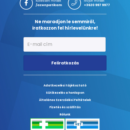
Kövessen minket
Hívjon minket
/azenpatikam
+3620 997 9977
Ne maradjon le semmiről,
iratkozzon fel hírlevelünkre!
Feliratkozás
Adatkezelési tájékoztató
Sütikezelés a honlapon
Általános Szerződési Feltételek
Fizetés és szállítás
Rólunk