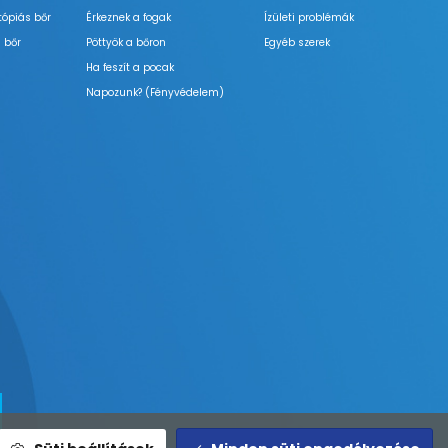
tópiás bőr
Érkeznek a fogak
Ízületi problémák
 bőr
Pöttyök a bőron
Egyéb szerek
Ha feszít a pocak
Napozunk? (Fényvédelem)