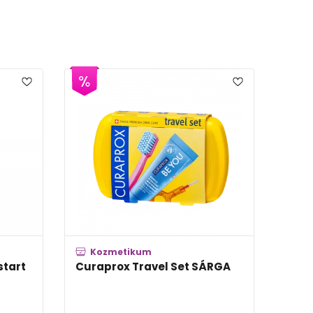
ozmetikum
Kozmetikum
prox Travel Set PINK
Curaprox CPS 011 prime
fogköztisztító kefe