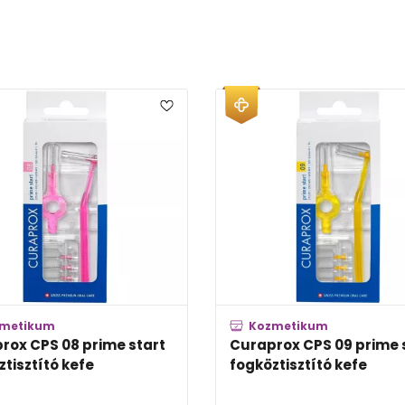
Kozmetikum
K
start
Curaprox Travel Set SÁRGA
Cura