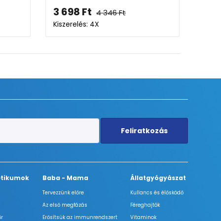
98
Ft
3 283
Ft
4 346
Ft
relés: 4X
Kiszerelés: 5X
Feliratkozás
tikumok
Baba - Mama
Állatgyógyászat
Tervezzünk előre
Kullancs és élősködő
Az első megfázás
Féreghajtók
őr
Erősítsük az immunrendszert
Vitaminok