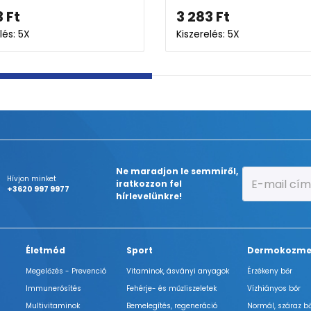
3 698
Ft
3 6
4 346
Ft
Kiszerelés: 4X
Kisze
Ne maradjon le semmiről,
Hívjon minket
iratkozzon fel
+3620 997 9977
hírlevelünkre!
Életmód
Sport
Dermokozme
Megelőzés - Prevenció
Vitaminok, ásványi anyagok
Érzékeny bőr
Immunerősítés
Fehérje- és műzliszeletek
Vízhiányos bőr
Multivitaminok
Bemelegítés, regeneráció
Normál, száraz b