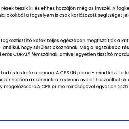
 rések teszik ki, és ehhez hozzájön még az ínyszél. A fogk
ai okokból a fogselyem is csak korlátozott segítséget jel
ogköztisztító kefék teljes egészében megtisztítják a kriti
anélkül, hogy sérülést okoznának. Még a legszűkebb rések
 erős CURAL® fémszálnak, amivel egyetlen tisztító mozdula
tartós kis kefe a piacon. A CPS 06 prime - mind közül a l
ek köszönhetően a számunkra kedvenc nyelet használhatjuk 
y megelőzésére.A CPS prime minőségével egyetlen tisztít