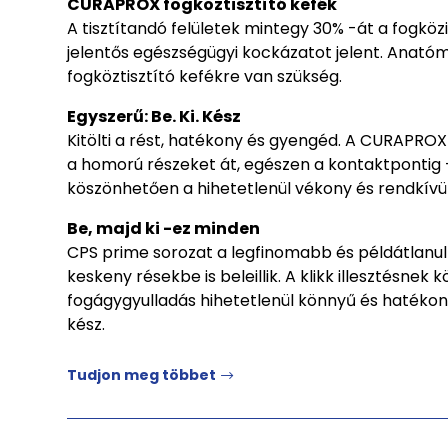
CURAPROX fogköztisztító kefék
A tisztítandó felületek mintegy 30% -át a fogközi
jelentős egészségügyi kockázatot jelent. Anatómi
fogköztisztító kefékre van szükség.
Egyszerű: Be. Ki. Kész
Kitölti a rést, hatékony és gyengéd. A CURAPROX f
a homorú részeket át, egészen a kontaktpontig - 
köszönhetően a hihetetlenül vékony és rendkívül
Be, majd ki -ez minden
CPS prime sorozat a legfinomabb és példátlanul 
keskeny résekbe is beleillik. A klikk illesztésn
fogágygyulladás hihetetlenül könnyű és hatékon
kész.
Tudjon meg többet