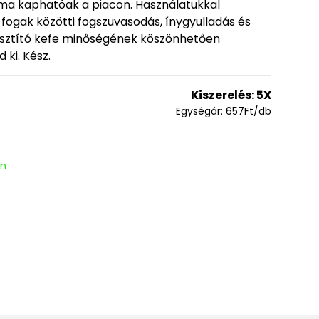
 ma kaphatóak a piacon. Használatukkal
ogak közötti fogszuvasodás, ínygyulladás és
tisztító kefe minőségének köszönhetően
 ki. Kész.
Kiszerelés:
5X
Egységár:
657
Ft
/db
en