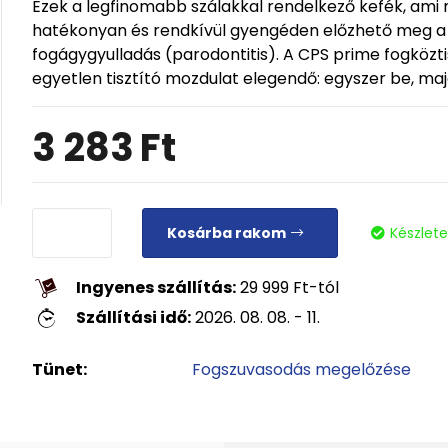
Ezek a legfinomabb szálakkal rendelkező kefék, ami
hatékonyan és rendkívül gyengéden előzhető meg a f
fogágygyulladás (parodontitis). A CPS prime fogköz
egyetlen tisztító mozdulat elegendő: egyszer be, majd
3 283
Ft
Kosárba rakom
Készlet
Ingyenes szállítás:
29 999
Ft
-tól
Szállítási idő:
2026. 08. 08. - 11.
Tünet:
Fogszuvasodás megelőzése