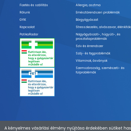
Fizetés és szállítás
Allergia, asztma
Rólunk
Emésztőrendszeri problémák
GYIK
Bőrgyógyászat
Kapcsolat
Stresszkezelés, alvászavar, élénkítők
PatikaRadar
Nőgyógyászati-, húgyúti-, és
prosztataproblémák
Szív és érrendszer
Száj- és fogproblémák
Vitaminok, ásványok
Szemszárazság, szemészeti- és
fülproblémák
A kényelmes vásárlási élmény nyújtása érdekében sütiket hasz