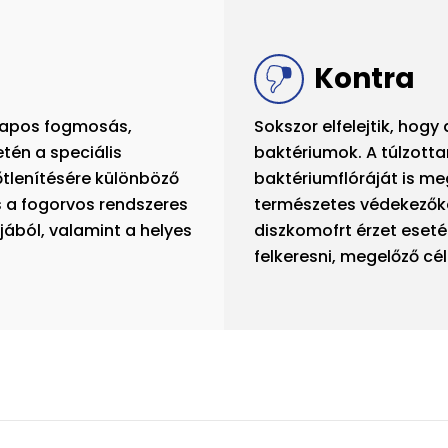
Kontra
lapos fogmosás,
Sokszor elfelejtik, hog
tén a speciális
baktériumok. A túlzotta
őtlenítésére különböző
baktériumflóráját is me
s a fogorvos rendszeres
természetes védekezőké
jából, valamint a helyes
diszkomofrt érzet eset
felkeresni, megelőző céll