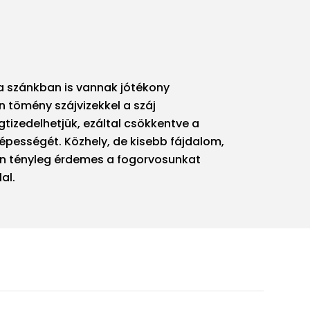
y a szánkban is vannak jótékony
n tömény szájvizekkel a száj
gtizedelhetjük, ezáltal csökkentve a
pességét. Közhely, de kisebb fájdalom,
én tényleg érdemes a fogorvosunkat
al.