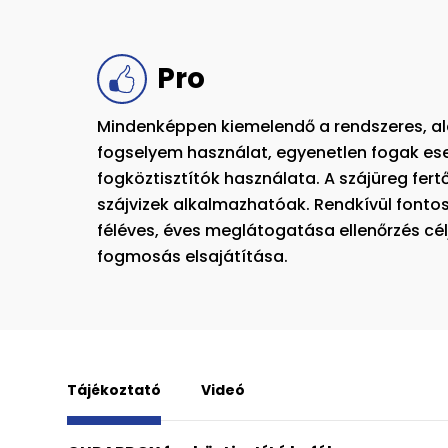
Pro
Mindenképpen kiemelendő a rendszeres, a
fogselyem használat, egyenetlen fogak ese
fogköztisztítók használata. A szájüreg fert
szájvizek alkalmazhatóak. Rendkívül fonto
féléves, éves meglátogatása ellenőrzés cél
fogmosás elsajátítása.
Tájékoztató
Videó