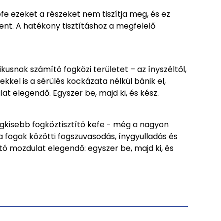
efe ezeket a részeket nem tiszítja meg, és ez
ent. A hatékony tisztításhoz a megfelelő
kusnak számító fogközi területet – az ínyszéltől,
kel is a sérülés kockázata nélkül bánik el,
t elegendő. Egyszer be, majd ki, és kész.
egkisebb fogköztisztító kefe - még a nagyon
a fogak közötti fogszuvasodás, ínygyulladás és
ó mozdulat elegendő: egyszer be, majd ki, és