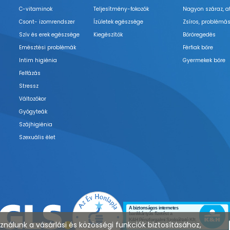
C-vitaminok
Teljesítmény-fokozók
Nagyon száraz, a
Csont- izomrendszer
Ízületek egészsége
Zsíros, problémás
Szív és erek egészsége
Kiegészítők
Bőröregedés
Emésztési problémák
Férfiak bőre
Intim higiénia
Gyermekek bőre
Felfázás
Stressz
Változókor
Gyógyteák
Szájhigiénia
Szexuális élet
nálunk a vásárlási és közösségi funkciók biztosításához,