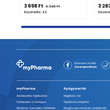
3
Ft
3 283
Ft
lés: 5X
Kiszerelés: 5X
Kövessen minket
/azenpatikam
myPharma
Gyógyszertár
Adatkezelési tájékoztató
Megfázás, láz
Sütikezelés a honlapon
Fájdalomcsillapítás
Általános Szerződési Feltételek
Mozgásszervrendszeri problémák