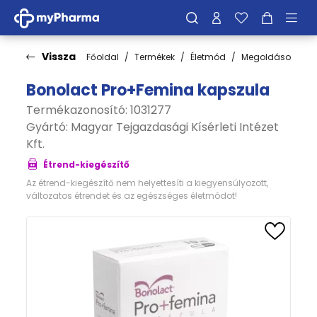
Vissza
Főoldal
Termékek
Életmód
Megoldások
V
Bonolact Pro+Femina kapszula
Termékazonosító: 1031277
Gyártó:
Magyar Tejgazdasági Kísérleti Intézet
Kft.
Étrend-kiegészítő
Az étrend-kiegészítő nem helyettesíti a kiegyensúlyozott,
változatos étrendet és az egészséges életmódot!