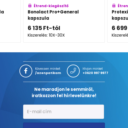
zítő
Étrend-kiegészítő
General
Protexin Candies-Plus
kapszula
6 699
Ft
0X
Kiszerelés: 60X
Kövessen minket
Hívjon minket
/azenpatikam
+3620 997 9977
Ne maradjon le semmiről,
iratkozzon fel hírlevelünkre!