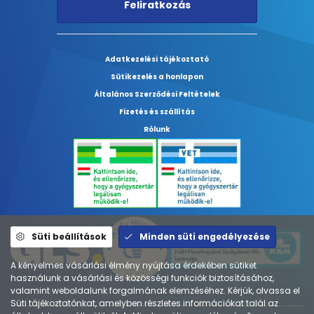
Feliratkozás
Adatkezelési tájékoztató
Sütikezelés a honlapon
Általános Szerződési Feltételek
Fizetés és szállítás
Rólunk
Süti beállítások
Minden süti engedélyezése
A kényelmes vásárlási élmény nyújtása érdekében sütiket
használunk a vásárlási és közösségi funkciók biztosításához,
valamint weboldalunk forgalmának elemzéséhez. Kérjük, olvassa el
Süti tájékoztatónkat, amelyben részletes információkat talál az