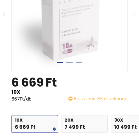
6 669
Ft
10X
Beszerzés 1-3 munkanap
667
Ft
/db
10X
20X
30X
6 669
Ft
7 499
Ft
10 499
Ft