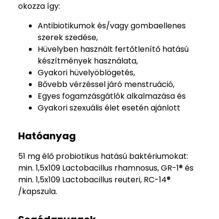
okozza így:
Antibiotikumok és/vagy gombaellenes
szerek szedése,
Hüvelyben használt fertőtlenítő hatású
készítmények használata,
Gyakori hüvelyöblögetés,
Bővebb vérzéssel járó menstruáció,
Egyes fogamzásgátlók alkalmazása és
Gyakori szexuális élet esetén ajánlott
Hatóanyag
51 mg élő probiotikus hatású baktériumokat:
min. 1,5x109 Lactobacillus rhamnosus, GR-1® és
min. 1,5x109 Lactobacillus reuteri, RC-14®
/kapszula.