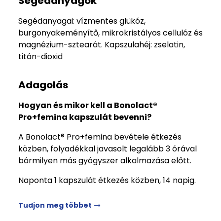
Segédanyagok
Segédanyagai: vízmentes glükóz,
burgonyakeményítő, mikrokristályos cellulóz és
magnézium-sztearát. Kapszulahéj: zselatin,
titán-dioxid
Adagolás
Hogyan és mikor kell a Bonolact®
Pro+femina kapszulát bevenni?
A Bonolact® Pro+femina bevétele étkezés
közben, folyadékkal javasolt legalább 3 órával
bármilyen más gyógyszer alkalmazása előtt.
Naponta 1 kapszulát étkezés közben, 14 napig.
Tudjon meg többet