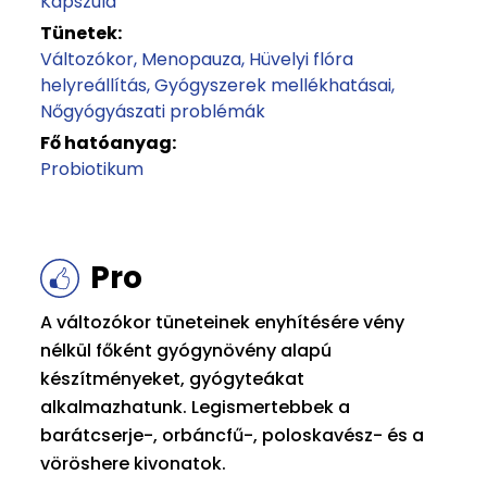
Kapszula
Tünetek:
Változókor
Menopauza
Hüvelyi flóra
helyreállítás
Gyógyszerek mellékhatásai
Nőgyógyászati problémák
Fő hatóanyag:
Probiotikum
Pro
A változókor tüneteinek enyhítésére vény
nélkül főként gyógynövény alapú
készítményeket, gyógyteákat
alkalmazhatunk. Legismertebbek a
barátcserje-, orbáncfű-, poloskavész- és a
vöröshere kivonatok.