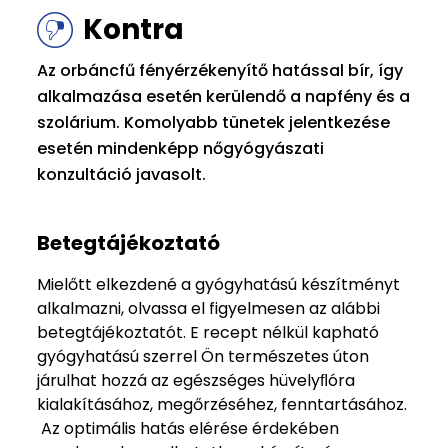
Kontra
Az orbáncfű fényérzékenyítő hatással bír, így
alkalmazása esetén kerülendő a napfény és a
szolárium. Komolyabb tünetek jelentkezése
esetén mindenképp nőgyógyászati
konzultáció javasolt.
Betegtájékoztató
Mielőtt elkezdené a gyógyhatású készítményt
alkalmazni, olvassa el figyelmesen az alábbi
betegtájékoztatót. E recept nélkül kapható
gyógyhatású szerrel Ön természetes úton
járulhat hozzá az egészséges hüvelyﬂóra
kialakításához, megőrzéséhez, fenntartásához.
Az optimális hatás elérése érdekében