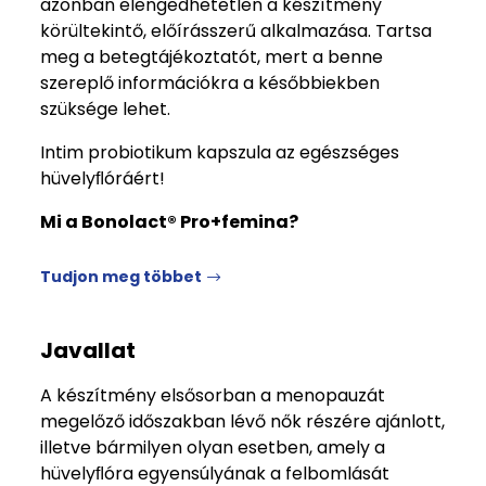
azonban elengedhetetlen a készítmény
körültekintő, előírásszerű alkalmazása. Tartsa
meg a betegtájékoztatót, mert a benne
szereplő információkra a későbbiekben
szüksége lehet.
Intim probiotikum kapszula az egészséges
hüvelyﬂóráért!
Mi a Bonolact® Pro+femina?
Tudjon meg többet
Javallat
A készítmény elsősorban a menopauzát
megelőző időszakban lévő nők részére ajánlott,
illetve bármilyen olyan esetben, amely a
hüvelyﬂóra egyensúlyának a felbomlását