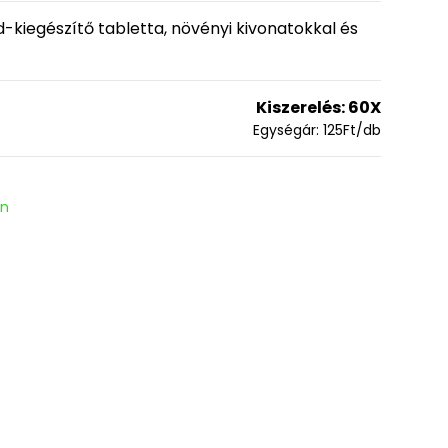
kiegészítő tabletta, növényi kivonatokkal és
Kiszerelés:
60X
Egységár:
125
Ft
/db
en