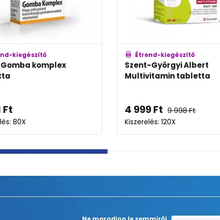
Étrend-kiegészítő
Étrend-kiegészítő
lmark
BioTechUSA Multivita
cium+Magnézium+Cink...
Women
360
Ft
-tól
6 773
Ft
erelés: 30X-100X
Kiszerelés: 60X
Ne maradjon le semmiről,