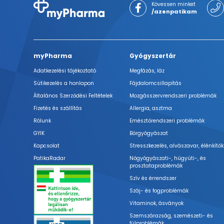
Kövessen minket
/azenpatikam
myPharma
Gyógyszertár
Adatkezelési tájékoztató
Megfázás, láz
Sütikezelés a honlapon
Fájdalomcsillapítás
Általános Szerződési Feltételek
Mozgásszervrendszeri problémák
Fizetés és szállítás
Allergia, asztma
Rólunk
Emésztőrendszeri problémák
GYIK
Bőrgyógyászat
Kapcsolat
Stresszkezelés, alvászavar, élénkítők
PatikaRadar
Nőgyógyászati-, húgyúti-, és
prosztataproblémák
Szív és érrendszer
Száj- és fogproblémák
Vitaminok, ásványok
Szemszárazság, szemészeti- és
fülproblémák