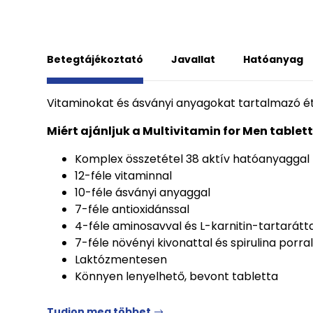
Betegtájékoztató
Javallat
Hatóanyag
Vitaminokat és ásványi anyagokat tartalmazó étr
Miért ajánljuk a Multivitamin for Men tablet
Komplex összetétel 38 aktív hatóanyaggal
12-féle vitaminnal
10-féle ásványi anyaggal
7-féle antioxidánssal
4-féle aminosavval és L-karnitin-tartarátt
7-féle növényi kivonattal és spirulina porral
Laktózmentesen
Könnyen lenyelhető, bevont tabletta
Tudjon meg többet