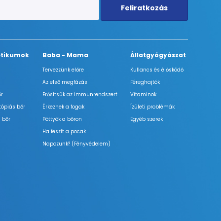
Feliratkozás
tikumok
Baba - Mama
Állatgyógyászat
Tervezzünk előre
Kullancs és élősködő
Az első megfázás
Féreghajtók
őr
Erősítsük az immunrendszert
Vitaminok
tópiás bőr
Érkeznek a fogak
Ízületi problémák
 bőr
Pöttyök a bőron
Egyéb szerek
Ha feszít a pocak
Napozunk? (Fényvédelem)