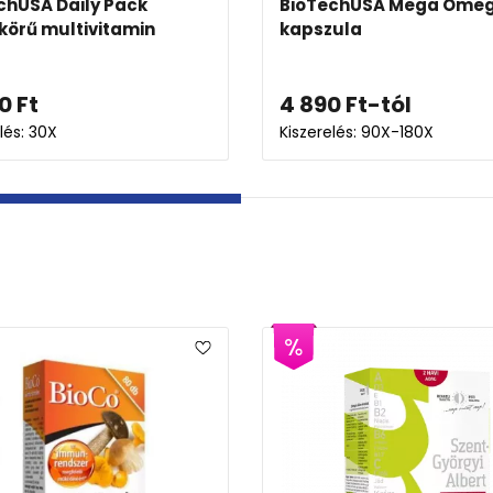
chUSA Multivitamin
BioTechUSA One-A-Day
őtabletta narancs ízb...
multivitamin tabletta
0
Ft
6 290
Ft
elés: 20X
Kiszerelés: 100X