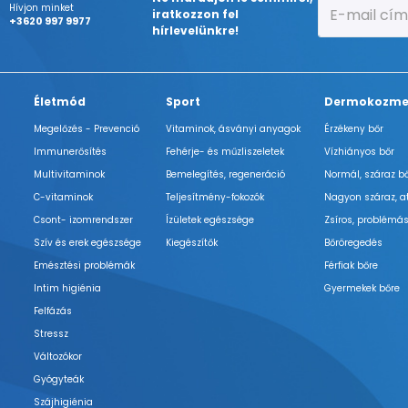
Hívjon minket
iratkozzon fel
+3620 997 9977
hírlevelünkre!
Életmód
Sport
Dermokozme
Megelőzés - Prevenció
Vitaminok, ásványi anyagok
Érzékeny bőr
Immunerősítés
Fehérje- és műzliszeletek
Vízhiányos bőr
Multivitaminok
Bemelegítés, regeneráció
Normál, száraz b
C-vitaminok
Teljesítmény-fokozók
Nagyon száraz, a
Csont- izomrendszer
Ízületek egészsége
Zsíros, problémás
Szív és erek egészsége
Kiegészítők
Bőröregedés
Emésztési problémák
Férfiak bőre
Intim higiénia
Gyermekek bőre
Felfázás
Stressz
Változókor
Gyógyteák
Szájhigiénia