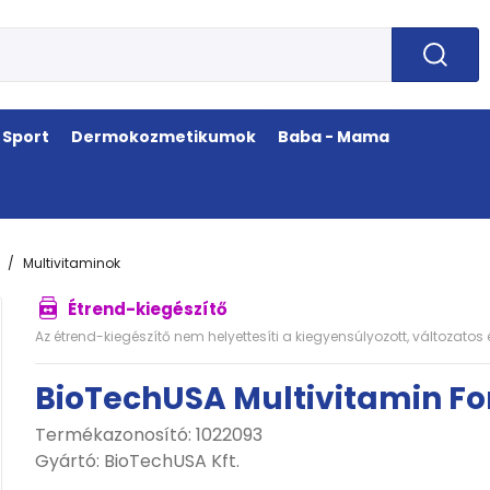
Sport
Dermokozmetikumok
Baba - Mama
Multivitaminok
Étrend-kiegészítő
Az étrend-kiegészítő nem helyettesíti a kiegyensúlyozott, változato
BioTechUSA Multivitamin Fo
Termékazonosító: 1022093
Gyártó:
BioTechUSA Kft.