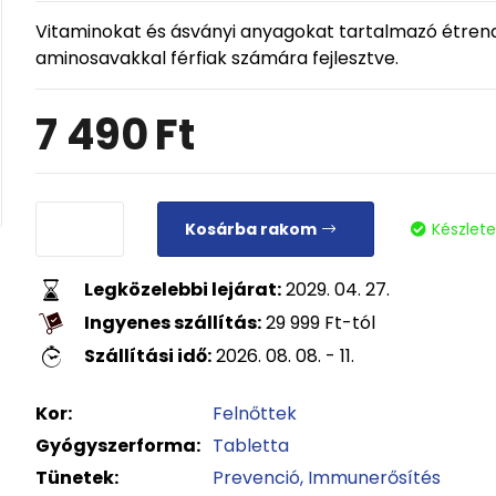
Vitaminokat és ásványi anyagokat tartalmazó étrend-
aminosavakkal férfiak számára fejlesztve.
7 490
Ft
Kosárba rakom
Készlet
Legközelebbi lejárat:
2029. 04. 27.
Ingyenes szállítás:
29 999
Ft
-tól
Szállítási idő:
2026. 08. 08. - 11.
Kor:
Felnőttek
Gyógyszerforma:
Tabletta
Tünetek:
Prevenció
Immunerősítés