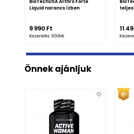
a 3
BioTechUSA Multivitamin For
BioTe
Women
pezsg
6 773
Ft
1 59
Kiszerelés: 60X
Kiszer
Önnek ajánljuk