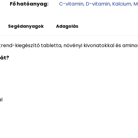
Fő hatóanyag:
C-vitamin
D-vitamin
Kalcium
M
Segédanyagok
Adagolás
end-kiegészítő tabletta, növényi kivonatokkal és aminos
tát?
al