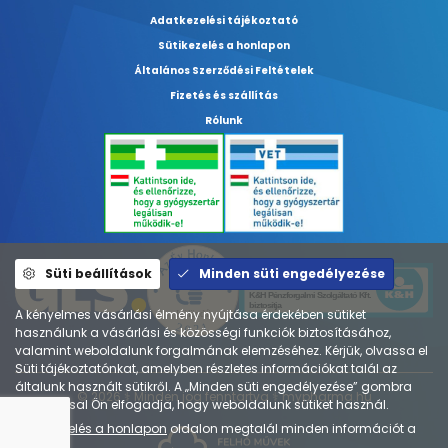
Adatkezelési tájékoztató
Sütikezelés a honlapon
Általános Szerződési Feltételek
Fizetés és szállítás
Rólunk
Süti beállítások
Minden süti engedélyezése
A kényelmes vásárlási élmény nyújtása érdekében sütiket
használunk a vásárlási és közösségi funkciók biztosításához,
valamint weboldalunk forgalmának elemzéséhez. Kérjük, olvassa el
Süti tájékoztatónkat, amelyben részletes információkat talál az
általunk használt sütikről. A „Minden süti engedélyezése” gombra
© 2026 ⚕︎ Minden jog fenntartva ⚕︎ mypharma.hu
kattintással Ön elfogadja, hogy weboldalunk sütiket használ.
A
Sütikezelés a honlapon
oldalon megtalál minden információt a
sütikről.