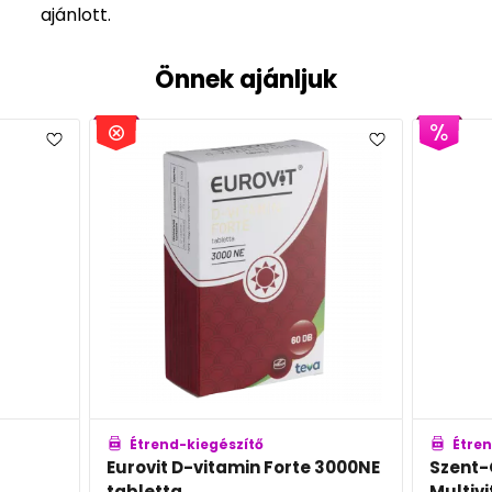
ajánlott.
Önnek ajánljuk
Étrend-kiegészítő
Étren
Eurovit D-vitamin Forte 3000NE
Szent-
tabletta
Multiv