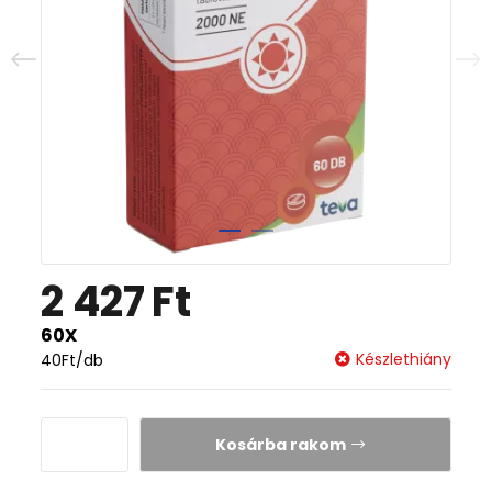
2 427
Ft
60X
Készlethiány
40
Ft
/db
Kosárba rakom