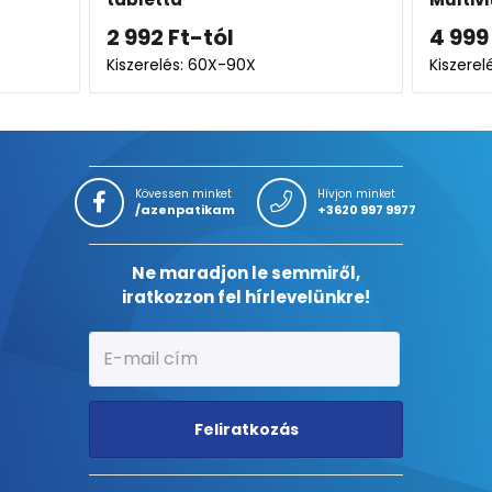
2 992
Ft
-tól
4 999
Kiszerelés: 60X-90X
Kiszerel
Kövessen minket
Hívjon minket
/azenpatikam
+3620 997 9977
Ne maradjon le semmiről,
iratkozzon fel hírlevelünkre!
Feliratkozás