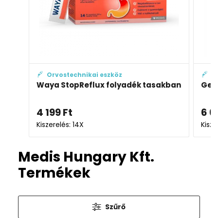
Orvostechnikai eszköz
O
Waya StopReflux folyadék tasakban
Geng
4 199
Ft
6 6
Kiszerelés: 14X
Kisze
Medis Hungary Kft.
Termékek
Szűrő