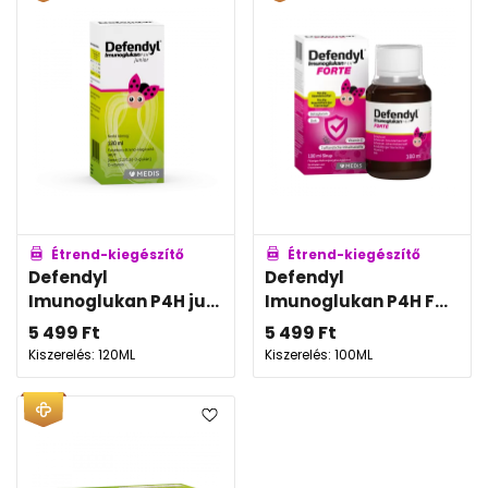
Étrend-kiegészítő
Étrend-kiegészítő
Defendyl
Defendyl
Imunoglukan P4H ju...
Imunoglukan P4H F...
5 499
Ft
5 499
Ft
Kiszerelés: 120ML
Kiszerelés: 100ML