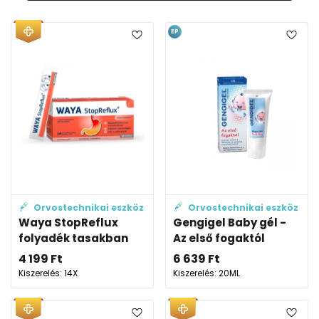
EP
Orvostechnikai eszköz
Orvostechnikai eszköz
Waya StopReflux
Gengigel Baby gél -
folyadék tasakban
Az első fogaktól
4 199
Ft
6 639
Ft
Kiszerelés: 14X
Kiszerelés: 20ML