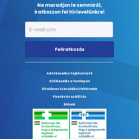
Ne maradjon le semmiről,
iratkozzon fel hírlevelünkre!
Feliratkozás
Adatkezelési tájékoztató
Sütikezelés a honlapon
Általános Szerződési Feltételek
Fizetés és szállítás
Rólunk