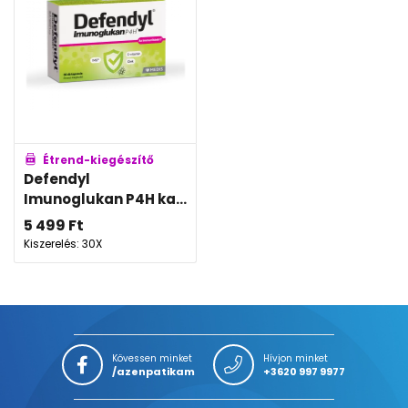
Étrend-kiegészítő
Defendyl
Imunoglukan P4H ka...
5 499
Ft
Kiszerelés: 30X
Kövessen minket
Hívjon minket
/azenpatikam
+3620 997 9977