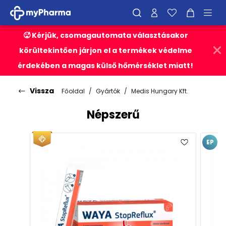
🥵 Kérjük, csomagautomata választásakor
körültekintően járjon el a termékek védelme
érdekében a magas külső hőmérséklet miatt!
Vissza
Főoldal
Gyártók
Medis Hungary Kft.
Népszerű
EP