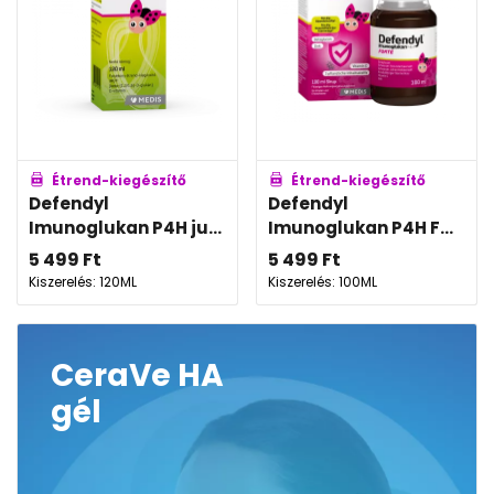
Étrend-kiegészítő
Étrend-kiegészítő
Defendyl
Defendyl
Imunoglukan P4H ju...
Imunoglukan P4H F...
5 499
Ft
5 499
Ft
Kiszerelés: 120ML
Kiszerelés: 100ML
CeraVe HA
gél