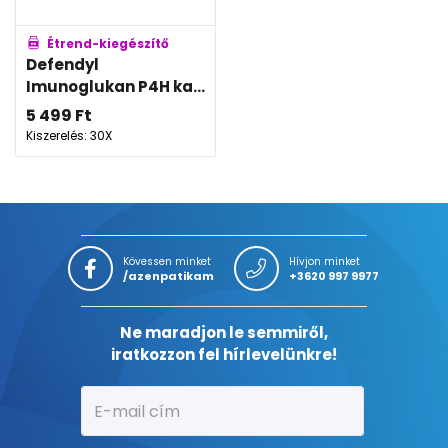
Étrend-kiegészítő
Defendyl
Imunoglukan P4H ka...
5 499
Ft
Kiszerelés: 30X
Kövessen minket
Hívjon minket
/azenpatikam
+3620 997 9977
Ne maradjon le semmiről,
iratkozzon fel hírlevelünkre!