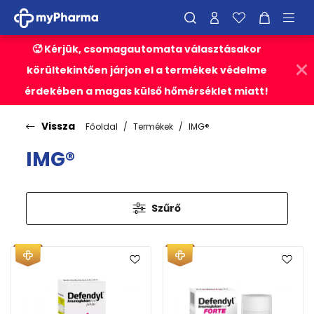
🥵 Kérjük, csomagautomata választásakor
körültekintően járjon el a termékek védelme
érdekében a magas külső hőmérséklet miatt!
Vissza
Főoldal
Termékek
IMG®
IMG®
Szűrő