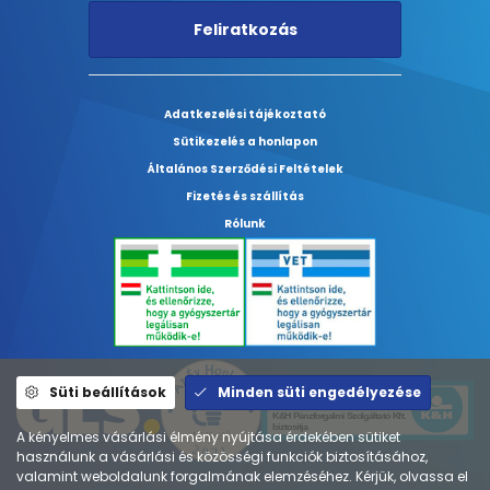
Feliratkozás
Adatkezelési tájékoztató
Sütikezelés a honlapon
Általános Szerződési Feltételek
Fizetés és szállítás
Rólunk
Süti beállítások
Minden süti engedélyezése
A kényelmes vásárlási élmény nyújtása érdekében sütiket
használunk a vásárlási és közösségi funkciók biztosításához,
valamint weboldalunk forgalmának elemzéséhez. Kérjük, olvassa el