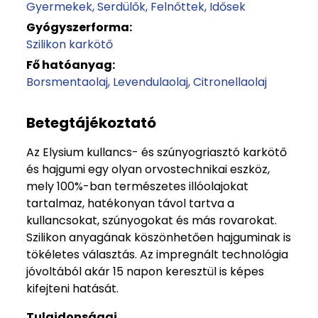
Gyermekek
Serdülők
Felnőttek
Idősek
Gyógyszerforma:
Szilikon karkötő
Fő hatóanyag:
Borsmentaolaj
Levendulaolaj
Citronellaolaj
Betegtájékoztató
Az Elysium kullancs- és szúnyogriasztó karkötő
és hajgumi egy olyan orvostechnikai eszköz,
mely 100%-ban természetes illóolajokat
tartalmaz, hatékonyan távol tartva a
kullancsokat, szúnyogokat és más rovarokat.
Szilikon anyagának köszönhetően hajguminak is
tökéletes választás. Az impregnált technológia
jóvoltából akár 15 napon keresztül is képes
kifejteni hatását.
Tulajdonságai