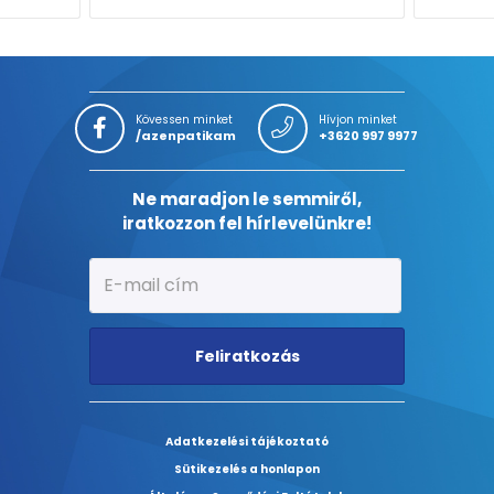
Kövessen minket
Hívjon minket
/azenpatikam
+3620 997 9977
Ne maradjon le semmiről,
iratkozzon fel hírlevelünkre!
Feliratkozás
Adatkezelési tájékoztató
Sütikezelés a honlapon