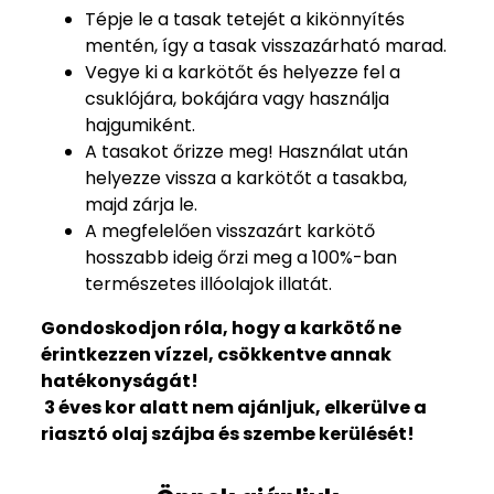
Tépje le a tasak tetejét a kikönnyítés
mentén, így a tasak visszazárható marad.
Vegye ki a karkötőt és helyezze fel a
csuklójára, bokájára vagy használja
hajgumiként.
A tasakot őrizze meg! Használat után
helyezze vissza a karkötőt a tasakba,
majd zárja le.
A megfelelően visszazárt karkötő
hosszabb ideig őrzi meg a 100%-ban
természetes illóolajok illatát.
Gondoskodjon róla, hogy a karkötő ne
érintkezzen vízzel, csökkentve annak
hatékonyságát!
3 éves kor alatt nem ajánljuk, elkerülve a
riasztó olaj szájba és szembe kerülését!