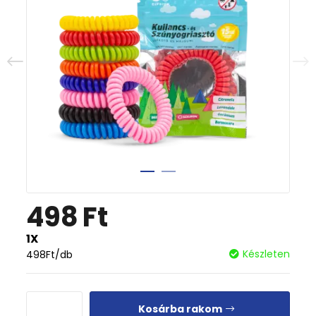
498
Ft
1X
Készleten
498
Ft
/db
Kosárba rakom