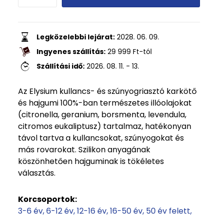
Legközelebbi lejárat:
2028. 06. 09.
Ingyenes szállítás:
29 999
Ft
-tól
Szállítási idő:
2026. 08. 11. - 13.
Az Elysium kullancs- és szúnyogriasztó karkötő
és hajgumi 100%-ban természetes illóolajokat
(citronella, geranium, borsmenta, levendula,
citromos eukaliptusz) tartalmaz, hatékonyan
távol tartva a kullancsokat, szúnyogokat és
más rovarokat. Szilikon anyagának
köszönhetően hajguminak is tökéletes
választás.
Korcsoportok:
3-6 év
6-12 év
12-16 év
16-50 év
50 év felett