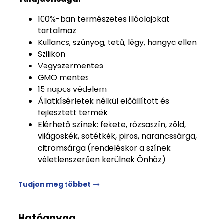
100%-ban természetes illóolajokat
tartalmaz
Kullancs, szúnyog, tetű, légy, hangya ellen
Szilikon
Vegyszermentes
GMO mentes
15 napos védelem
Állatkísérletek nélkül előállított és
fejlesztett termék
Elérhető színek: fekete, rózsaszín, zöld,
világoskék, sötétkék, piros, narancssárga,
citromsárga (rendeléskor a színek
véletlenszerűen kerülnek Önhöz)
Tudjon meg többet
Hatóanyag