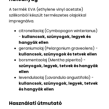
A termék EVA (ethylene vinyl acetate)
szilikonból készült természetes olajokkal
impregnálva.
citronellaolaj (Cymbopogon winterianus)
-
kullancsok, szúnyogok, legyek és
hangyák ellen
geraniumolaj (Pelargonium graveolens) -
kullancsok, szúnyogok és tetvek ellen
borsmentaolaj (Mentha piperita) -
szúnyogok, legyek, tetvek és hangyák
ellen
levendulaolaj (Lavandula angustifolia) -
kullancsok, szúnyogok, legyek, tetvek
és hangyák ellen
Használati útmutató