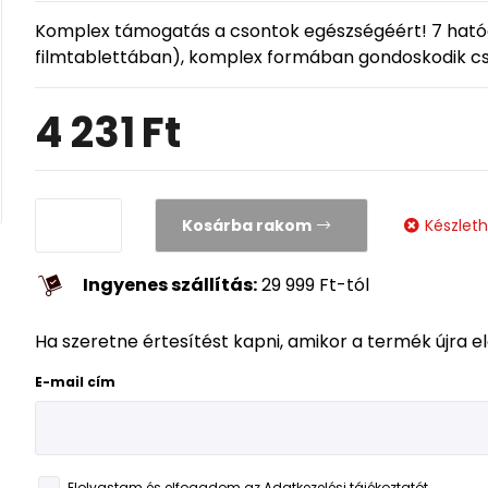
Komplex támogatás a csontok egészségéért! 7 ható
filmtablettában), komplex formában gondoskodik cso
4 231
Ft
Kosárba rakom
Készlet
Ingyenes szállítás:
29 999
Ft
-tól
Ha szeretne értesítést kapni, amikor a termék újra e
E-mail cím
Elolvastam és elfogadom az
Adatkezelési tájékoztatót