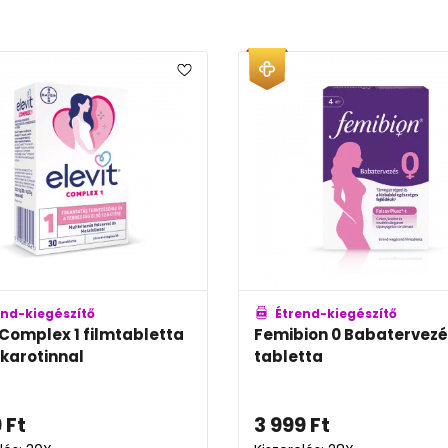
end-kiegészítő
Étrend-kiegészítő
 Complex 1 filmtabletta
Femibion 0 Babatervez
karotinnal
tabletta
9
Ft
3 999
Ft