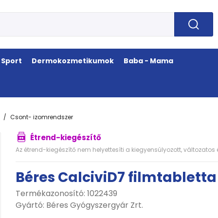
Sport
Dermokozmetikumok
Baba - Mama
Csont- izomrendszer
Étrend-kiegészítő
Az étrend-kiegészítő nem helyettesíti a kiegyensúlyozott, változato
Béres CalciviD7 filmtabletta
Termékazonosító: 1022439
Gyártó:
Béres Gyógyszergyár Zrt.