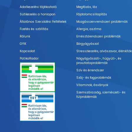
Adatkezelési tájékoztató
Megfázás, láz
Sütikezelés a honlapon
Fájdalomcsillapítás
Általános Szerződési Feltételek
Mozgásszervrendszeri problémák
Fizetés és szállítás
Allergia, asztma
Rólunk
Emésztőrendszeri problémák
GYIK
Bőrgyógyászat
Kapcsolat
Stresszkezelés, alvászavar, élénkítők
PatikaRadar
Nőgyógyászati-, húgyúti-, és
prosztataproblémák
Szív és érrendszer
Száj- és fogproblémák
Vitaminok, ásványok
Szemszárazság, szemészeti- és
fülproblémák