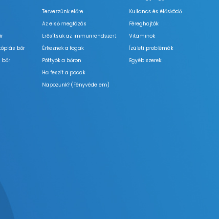
Tervezzünk előre
Kullancs és élősködő
Az első megfázás
Féreghajtók
őr
Erősítsük az immunrendszert
Vitaminok
tópiás bőr
Érkeznek a fogak
Ízületi problémák
 bőr
Pöttyök a bőron
Egyéb szerek
Ha feszít a pocak
Napozunk? (Fényvédelem)