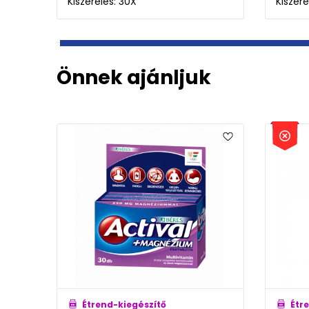
Kiszerelés: 30X
Kiszere
Önnek ajánljuk
Étrend-kiegészítő
Étr