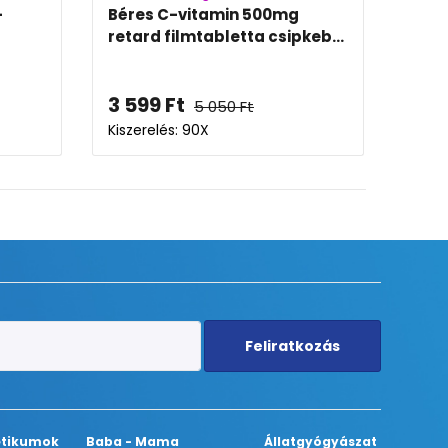
-
Béres C-vitamin 500mg
Bére
retard filmtabletta csipkeb...
film
3 599
Ft
5 0
5 050
Ft
Kiszerelés: 90X
Kisze
Feliratkozás
tikumok
Baba - Mama
Állatgyógyászat