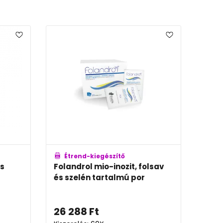
Étrend-kiegészítő
Ét
és
Folandrol mio-inozit, folsav
Grav
és szelén tartalmú por
+kap
26 288
Ft
5 9