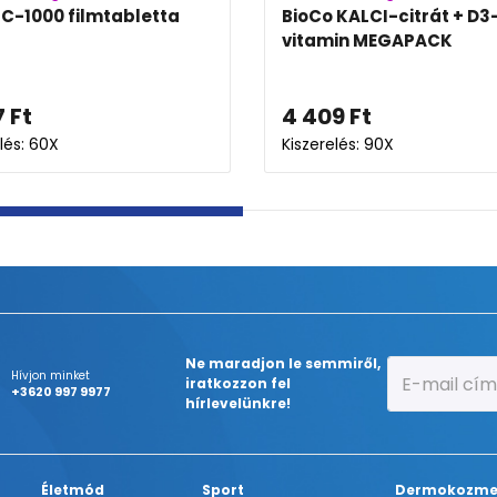
 C-1000 filmtabletta
BioCo KALCI-citrát + D3
vitamin MEGAPACK
7
Ft
4 409
Ft
lés: 60X
Kiszerelés: 90X
Ne maradjon le semmiről,
Hívjon minket
iratkozzon fel
+3620 997 9977
hírlevelünkre!
Életmód
Sport
Dermokozme