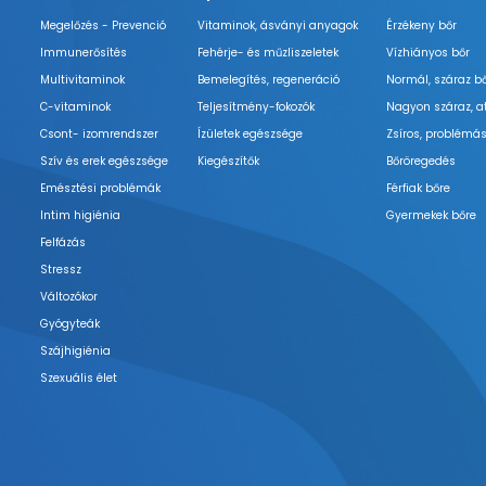
Megelőzés - Prevenció
Vitaminok, ásványi anyagok
Érzékeny bőr
Immunerősítés
Fehérje- és műzliszeletek
Vízhiányos bőr
Multivitaminok
Bemelegítés, regeneráció
Normál, száraz b
C-vitaminok
Teljesítmény-fokozók
Nagyon száraz, a
Csont- izomrendszer
Ízületek egészsége
Zsíros, problémás
Szív és erek egészsége
Kiegészítők
Bőröregedés
Emésztési problémák
Férfiak bőre
Intim higiénia
Gyermekek bőre
Felfázás
Stressz
Változókor
Gyógyteák
Szájhigiénia
Szexuális élet