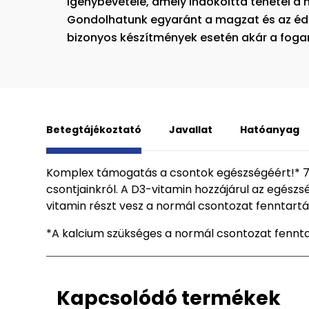
igénybevétele, amely indokolttá tehetei a m
Gondolhatunk egyaránt a magzat és az éd
bizonyos készítmények esetén akár a fogan
Betegtájékoztató
Javallat
Hatóanyag
Komplex támogatás a csontok egészségéért!* 7
csontjainkról. A D3-vitamin hozzájárul az egész
vitamin részt vesz a normál csontozat fenntart
*A kalcium szükséges a normál csontozat fennt
Kapcsolódó termékek