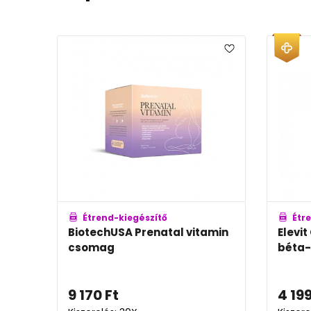
Étrend-kiegészítő
Étr
BiotechUSA Prenatal vitamin
Elevit
csomag
béta-
9 170
Ft
4 19