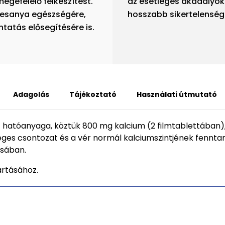
egefelelő felkészítést.
az esetleges akadályok
esanya egészségére,
hosszabb sikertelenség
tatás elősegítésére is.
Adagolás
Tájékoztató
Használati útmutató
 hatóanyaga, köztük 800 mg kalcium (2 filmtablettában
séges csontozat és a vér normál kalciumszintjének fennta
ásában.
artásához.