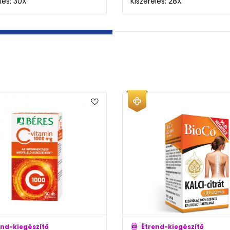
lés: 30X
Kiszerelés: 28X
end-kiegészítő
Étrend-kiegészítő