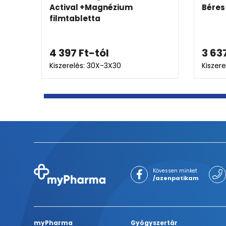
Actival +Magnézium
Béres
filmtabletta
4 397
Ft
-tól
3 63
Kiszerelés: 30X-3X30
Kiszere
Kövessen minket
/azenpatikam
myPharma
Gyógyszertár