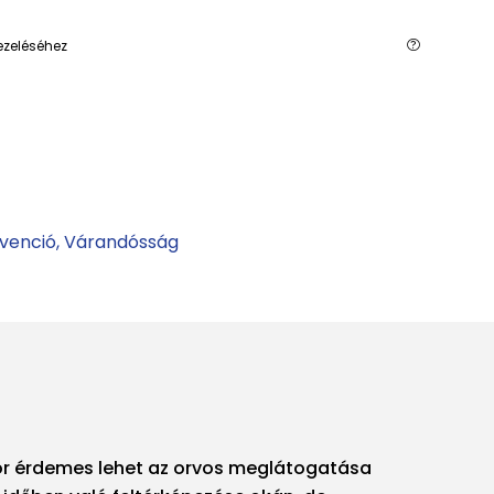
ezeléséhez
venció
Várandósság
or érdemes lehet az orvos meglátogatása