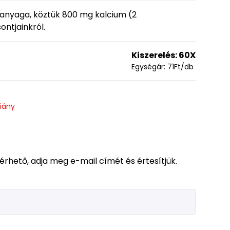
anyaga, köztük 800 mg kalcium (2
ntjainkról.
Kiszerelés:
60X
Egységár:
71
Ft
/db
hiány
lérhető, adja meg e-mail címét és értesítjük.