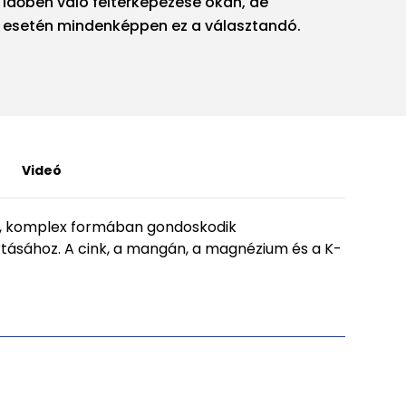
 időben való feltérképezése okán, de
 esetén mindenképpen ez a választandó.
Videó
), komplex formában gondoskodik
rtásához. A cink, a mangán, a magnézium és a K-