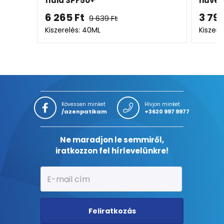
fluid SPF50+
hüvel
6 265
Ft
3 79
9 639
Ft
Kiszerelés: 40ML
Kiszere
Kövessen minket
Hívjon minket
/azenpatikam
+3620 997 9977
Ne maradjon le semmiről,
iratkozzon fel hírlevelünkre!
Feliratkozás