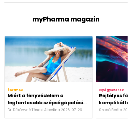
myPharma magazin
Életmód
Gyógyszerek
Miért a fényvédelem a
Rejtélyes fá
legfontosabb szépségápolási...
komplikáltab
Dr. Dékányné Tósaki Albertina 2026. 07. 29.
Szabó Beáta 2026.