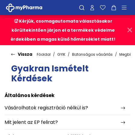
🥵 Kérjük, csomagautomata választásakor
körültekintően járjon el a termékek védelme
érdekében a magas külső hőmérséklet miatt!
Vissza
Főoldal
GYIK
Biztonságos vásárlás
Megbízh
Gyakran Ismételt
Kérdések
Általános kérdések
Vásárolhatok regisztráció nélkül is?
Mit jelent az EP felirat?