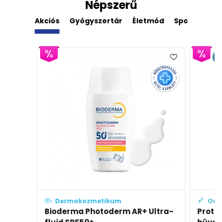
Népszerű
Akciós
Gyógyszertár
Életmód
Sport
Der
E
Dermokozmetikum
Orv
Bioderma Photoderm AR+ Ultra-
Prote