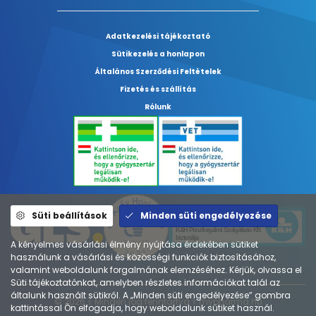
Adatkezelési tájékoztató
Sütikezelés a honlapon
Általános Szerződési Feltételek
Fizetés és szállítás
Rólunk
Süti beállítások
Minden süti engedélyezése
A kényelmes vásárlási élmény nyújtása érdekében sütiket
használunk a vásárlási és közösségi funkciók biztosításához,
valamint weboldalunk forgalmának elemzéséhez. Kérjük, olvassa el
Süti tájékoztatónkat, amelyben részletes információkat talál az
általunk használt sütikről. A „Minden süti engedélyezése” gombra
© 2026 ⚕︎ Minden jog fenntartva ⚕︎ mypharma.hu
kattintással Ön elfogadja, hogy weboldalunk sütiket használ.