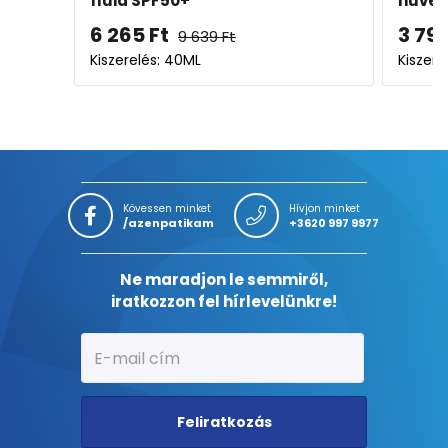
fluid SPF50+
hüvel
6 265
Ft
3 79
9 639
Ft
Kiszerelés: 40ML
Kiszere
Kövessen minket
Hívjon minket
/azenpatikam
+3620 997 9977
Ne maradjon le semmiről,
iratkozzon fel hírlevelünkre!
Feliratkozás