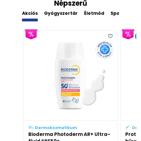
Népszerű
Akciós
Gyógyszertár
Életmód
Sport
Der
E
Dermokozmetikum
Orv
Bioderma Photoderm AR+ Ultra-
Prote