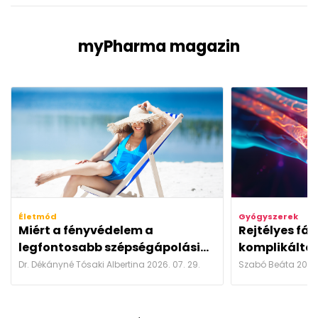
myPharma magazin
Életmód
Gyógyszerek
Miért a fényvédelem a
Rejtélyes fá
legfontosabb szépségápolási...
komplikáltab
Dr. Dékányné Tósaki Albertina 2026. 07. 29.
Szabó Beáta 2026.