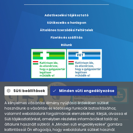
Adatkezelési tájékoztató
Sütikezelés a honlapon
Általános Szerződési Feltételek
Fizetés és szállítás
Rólunk
Süti beállítások
Minden süti engedélyezése
A kényelmes vásárlási élmény nyújtása érdekében sütiket
használunk a vásárlási és közösségi funkciók biztosításához,
valamint weboldalunk forgalmának elemzéséhez. Kérjük, olvassa el
Süti tájékoztatónkat, amelyben részletes információkat talál az
általunk használt sütikről. A „Minden süti engedélyezése” gombra
© 2026 ⚕︎ Minden jog fenntartva ⚕︎ mypharma.hu
kattintással Ön elfogadja, hogy weboldalunk sütiket használ.