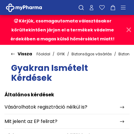
🥵 Kérjük, csomagautomata választásakor
körültekintően járjon el a termékek védelme
érdekében a magas külső hőmérséklet miatt!
Vissza
Főoldal
GYIK
Biztonságos vásárlás
Biztons
Gyakran Ismételt
Kérdések
Általános kérdések
Vásárolhatok regisztráció nélkül is?
Mit jelent az EP felirat?