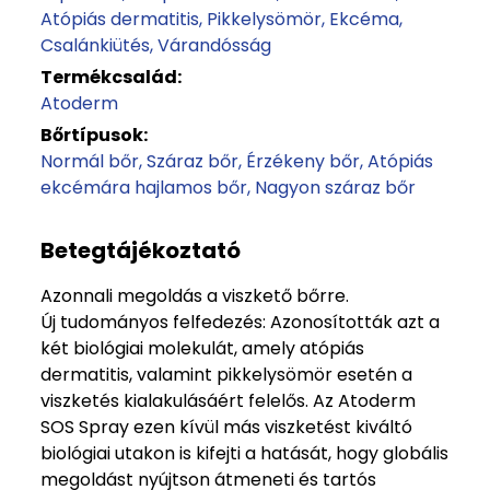
Atópiás dermatitis
Pikkelysömör
Ekcéma
Csalánkiütés
Várandósság
Termékcsalád:
Atoderm
Bőrtípusok:
Normál bőr
Száraz bőr
Érzékeny bőr
Atópiás
ekcémára hajlamos bőr
Nagyon száraz bőr
Betegtájékoztató
Azonnali megoldás a viszkető bőrre.
Új tudományos felfedezés: Azonosították azt a
két biológiai molekulát, amely atópiás
dermatitis, valamint pikkelysömör esetén a
viszketés kialakulásáért felelős. Az Atoderm
SOS Spray ezen kívül más viszketést kiváltó
biológiai utakon is kifejti a hatását, hogy globális
megoldást nyújtson átmeneti és tartós