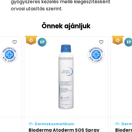
gyógyszeres kezelés mellé kiegészítésként
orvosi utasítás szerint.
Önnek ajánljuk
EP
EP
Dermokozmetikum
Derm
Spray
Bioderma Atoderm
Biode