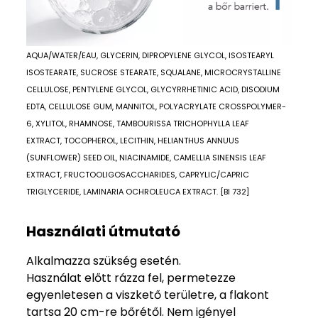
AQUA/WATER/EAU, GLYCERIN, DIPROPYLENE GLYCOL, ISOSTEARYL
ISOSTEARATE, SUCROSE STEARATE, SQUALANE, MICROCRYSTALLINE
CELLULOSE, PENTYLENE GLYCOL, GLYCYRRHETINIC ACID, DISODIUM
EDTA, CELLULOSE GUM, MANNITOL, POLYACRYLATE CROSSPOLYMER-
6, XYLITOL, RHAMNOSE, TAMBOURISSA TRICHOPHYLLA LEAF
EXTRACT, TOCOPHEROL, LECITHIN, HELIANTHUS ANNUUS
(SUNFLOWER) SEED OIL, NIACINAMIDE, CAMELLIA SINENSIS LEAF
EXTRACT, FRUCTOOLIGOSACCHARIDES, CAPRYLIC/CAPRIC
TRIGLYCERIDE, LAMINARIA OCHROLEUCA EXTRACT. [BI 732]
Használati útmutató
Alkalmazza szükség esetén.
Használat előtt rázza fel, permetezze
egyenletesen a viszkető területre, a flakont
tartsa 20 cm-re bőrétől. Nem igényel