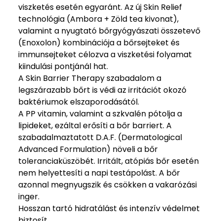
viszketés esetén egyaránt. Az új Skin Relief
technológia (Ambora + Zöld tea kivonat),
valamint a nyugtató bőrgyógyászati összetevő
(Enoxolon) kombinációja a bőrsejteket és
immunsejteket célozva a viszketési folyamat
kiindulási pontjánál hat.
A Skin Barrier Therapy szabadalom a
legszárazabb bőrt is védi az irritációt okozó
baktériumok elszaporodásától.
A PP vitamin, valamint a szkvalén pótolja a
lipideket, ezáltal erősíti a bőr barriert. A
szabadalmaztatott D.A.F. (Dermatological
Advanced Formulation) növeli a bőr
toleranciaküszöbét. Irritált, atópiás bőr esetén
nem helyettesíti a napi testápolást. A bőr
azonnal megnyugszik és csökken a vakarózási
inger.
Hosszan tartó hidratálást és intenzív védelmet
biztosít.