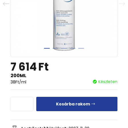
7 614
Ft
200ML
Készleten
38
Ft
/ml
Kosárba rakom