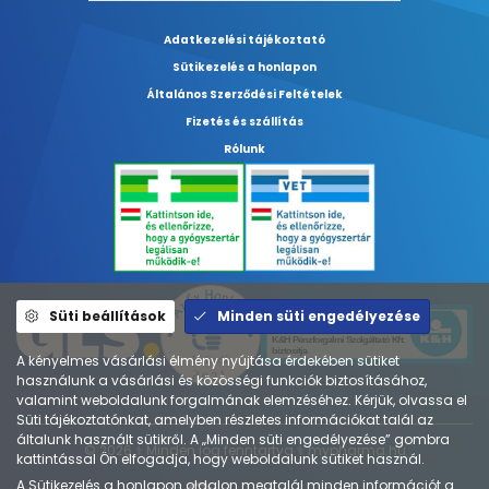
Adatkezelési tájékoztató
Sütikezelés a honlapon
Általános Szerződési Feltételek
Fizetés és szállítás
Rólunk
Süti beállítások
Minden süti engedélyezése
A kényelmes vásárlási élmény nyújtása érdekében sütiket
használunk a vásárlási és közösségi funkciók biztosításához,
valamint weboldalunk forgalmának elemzéséhez. Kérjük, olvassa el
Süti tájékoztatónkat, amelyben részletes információkat talál az
általunk használt sütikről. A „Minden süti engedélyezése” gombra
© 2026 ⚕︎ Minden jog fenntartva ⚕︎ mypharma.hu
kattintással Ön elfogadja, hogy weboldalunk sütiket használ.
A
Sütikezelés a honlapon
oldalon megtalál minden információt a