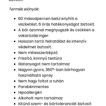
Termék előnyök:
60 másodpercen belül enyhíti a
viszketést, 6 órás hatékonyságot biztosít.
A bőr azonnal megnyugszik és csökken a
vakarózási inger.
Hosszan tartó hidratálást és intenzív
védelmet biztosít.
Nem mitesszerképző
Frissítő, könnyű textúra
Illatanyagot nem tartalmaz
Nagyon gyors, 360°-ban bárhogyan
használható spray
Nem hagy foltot a ruhán
Parabénmentes
Hipoallergén
Alkoholt nem tartalmaz
Kitűnő szem- és bőrtoleranciát biztosít