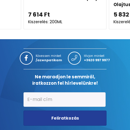
Olajtusfürdő
krémt
5 832
Ft
-tól
9 450
Kiszerelés: 200ML-1000ML
Kiszerel
Kövessen minket
Hívjon minket
/azenpatikam
+3620 997 9977
Ne maradjon le semmiről,
iratkozzon fel hírlevelünkre!
Feliratkozás