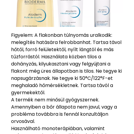
Figyelem: A flakonban túlnyomás uralkodik:
melegítés hatására felrobbanhat. Tartsa távol
hőtől, forró felületektől, nyílt lángtól és más
tűzforrástól. Használata közben tilos a
dohányzás, kilyukasztani vagy felgyújtani a
flakont még üres állapotban is tilos. Ne tegye ki
napsugárzásnak. Ne tegye ki 50°C/122°F-et
meghaladó hőmérsékletnek. Tartsa távól a
gyermekektől.
A termék nem minősül gyógyszernek.
Amennyiben a bőr állapota nem javul, vagy a
probléma továbbra is fennál konzultáljon
orvosával.
Használható monoterápiában, valamint