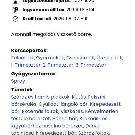
Legközelebbi lejárat:
2027. 11. 30.
Ingyenes szállítás:
29 999
Ft
-tól
Szállítási idő:
2026. 08. 07. - 10.
Azonnali megoldás viszkető bőrre.
Korcsoportok:
Felnőttek
Gyermekek
Csecsemők
Újszülöttek
1. Trimeszter
2. Trimeszter
3. Trimeszter
Gyógyszerforma:
Spray
Tünetek:
Száraz és hámló plakkok
Kiütés
Felszíni
bőrsérülés
Gyulladt, lángoló bőr
Kirepedezett
bőr
Ekcémás foltok
Viszketés
Kényelmetlen
feszülő bőrérzet
Hámló bőr
Krokodil- és
kígyóbőrhöz hasolnó bőrérzet
Durva
tapintású, kirepedezett bőr
Száraz foltok