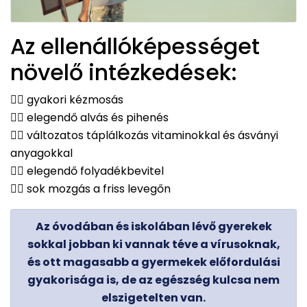
Az ellenállóképességet
növelő intézkedések:
👉🏻 gyakori kézmosás
👉🏻 elegendő alvás és pihenés
👉🏻 változatos táplálkozás vitaminokkal és ásványi
anyagokkal
👉🏻 elegendő folyadékbevitel
👉🏻 sok mozgás a friss levegőn
Az óvodában és iskolában lévő gyerekek
sokkal jobban ki vannak téve a vírusoknak,
és ott magasabb a gyermekek előfordulási
gyakorisága is, de az egészség kulcsa nem
elszigetelten van.