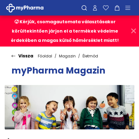
🥵 Kérjük, csomagautomata választásakor
körültekintően járjon el a termékek védelme
érdekében a magas külső hőmérséklet miatt!
Vissza
Főoldal
Magazin
Életmód
myPharma Magazin