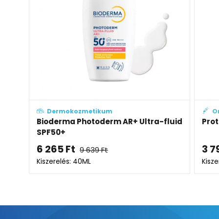
Dermokozmetikum
O
Bioderma Photoderm AR+ Ultra-fluid
Prot
SPF50+
6 265
Ft
3 7
9 639
Ft
Kiszerelés: 40ML
Kisze