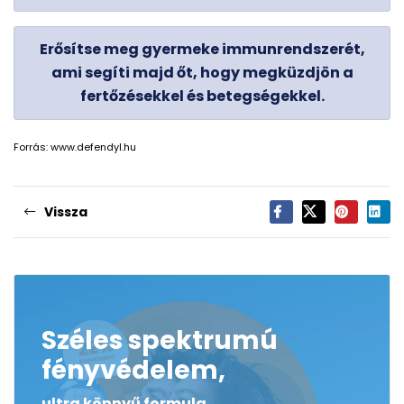
Erősítse meg gyermeke immunrendszerét,
ami segíti majd őt, hogy megküzdjön a
fertőzésekkel és betegségekkel.
Forrás: www.defendyl.hu
Vissza
Széles spektrumú
fényvédelem,
ultra könnyű formula