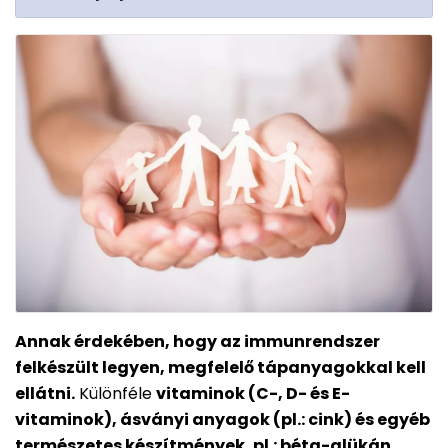
Annak érdekében, hogy az immunrendszer
felkészült legyen, megfelelő tápanyagokkal kell
ellátni.
Különféle
vitaminok (C-, D- és E-
vitaminok), ásványi anyagok (pl.: cink) és egyéb
természetes készítmények, pl.: béta-glükán,