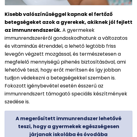
Kisebb valószínűséggel kapnak el fertőző
betegségeket azok a gyerekek, akiknek jól fejlett
az immunrendszerük.
A gyermekek
immunrendszeréről gondoskodhatunk a változatos
és vitamindús étrenddel, a lehető legtöbb friss
levegőn végzett mozgással, és természetesen a
megfelelő mennyiségű pihenés biztosításával, ami
lehetővé teszi, hogy erőt merítsen és így jobban
tudjon védekezni a betegségekkel szemben is.
Fokozott igénybevétel esetén ésszerű az
immunrendszert támogató speciális készítmények
szedése is.
A megerősített immunrendszer lehetővé
teszi, hogy a gyermekek egészségesen
járjanak iskolába és óvodába