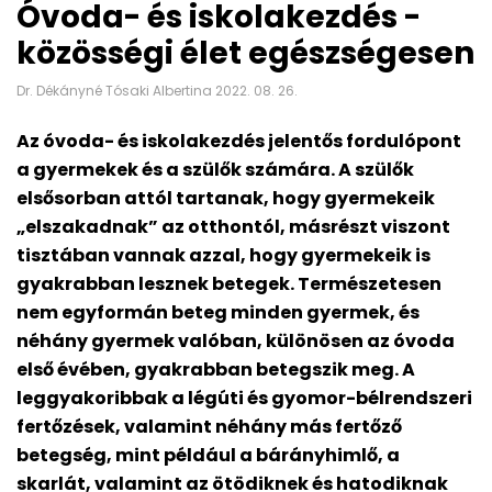
Óvoda- és iskolakezdés -
közösségi élet egészségesen
Dr. Dékányné Tósaki Albertina 2022. 08. 26.
Az óvoda- és iskolakezdés jelentős fordulópont
a gyermekek és a szülők számára. A szülők
elsősorban attól tartanak, hogy gyermekeik
„elszakadnak” az otthontól, másrészt viszont
tisztában vannak azzal, hogy gyermekeik is
gyakrabban lesznek betegek. Természetesen
nem egyformán beteg minden gyermek, és
néhány gyermek valóban, különösen az óvoda
első évében, gyakrabban betegszik meg. A
leggyakoribbak a légúti és gyomor-bélrendszeri
fertőzések, valamint néhány más fertőző
betegség, mint például a bárányhimlő, a
skarlát, valamint az ötödiknek és hatodiknak