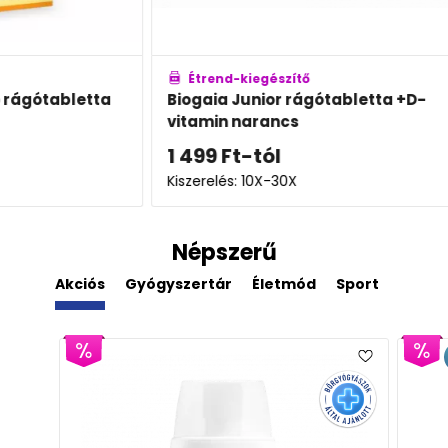
Étrend-kiegészítő
É
tta
Biogaia Junior rágótabletta +D-
Defe
vitamin narancs
szir
1 499
Ft
-tól
5 4
Kiszerelés: 10X-30X
Kisze
Népszerű
Akciós
Gyógyszertár
Életmód
Sport
Derm