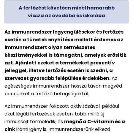
A fertőzést követően minél hamarabb
vissza az óvodába és iskolába
Az immunrendszer legyengülésekor és fertőzés
esetén a tünetek enyhítése mellett érdemes az
immunrendszert olyan természetes
készítményekkel is támogatni, amelyek erősítik
azt. Ajánlott ezeket a termékeket preventív
jelleggel, illetve fertőzés esetén is szedni, a
szervezet gyorsabb felépülése érdekében.
Az
egészséges immunrendszer hosszú távon megvéd
bennünket a fertőző betegségektől.
Az immunrendszer fokozott aktivitásával, például
akut légúti fertőzések esetén, több millió új
immunsejt termelődik, és
megnő a C-vitamin és a
cink
iránti igény is. Immunrendszerünk elkezd