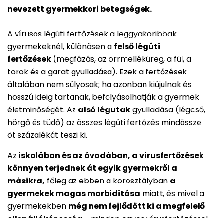
nevezett gyermekkori betegségek.
A vírusos légúti fertőzések a leggyakoribbak
gyermekeknél, különösen a
felső légúti
fertőzések
(megfázás, az orrmelléküreg, a fül, a
torok és a garat gyulladása). Ezek a fertőzések
általában nem súlyosak; ha azonban kiújulnak és
hosszú ideig tartanak, befolyásolhatják a gyermek
életminőségét. Az
alsó légutak
gyulladása (légcső,
hörgő és tüdő) az összes légúti fertőzés mindössze
öt százalékát teszi ki.
Az
iskolában és az óvodában, a vírusfertőzések
könnyen terjednek át egyik gyermekről a
másikra,
főleg az ebben a korosztályban
a
gyermekek magas morbiditása
miatt, és mivel a
gyermekekben
még nem fejlődött ki a megfelelő