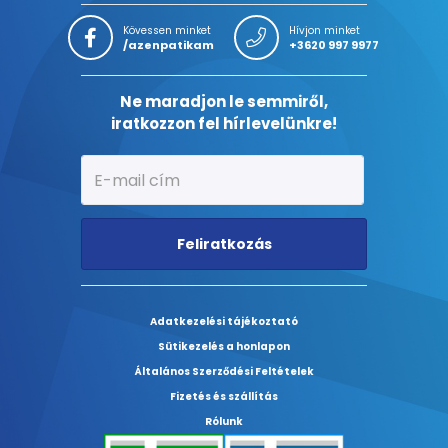
Kövessen minket
Hívjon minket
/azenpatikam
+3620 997 9977
Ne maradjon le semmiről,
iratkozzon fel hírlevelünkre!
Feliratkozás
Adatkezelési tájékoztató
Sütikezelés a honlapon
Általános Szerződési Feltételek
Fizetés és szállítás
Rólunk