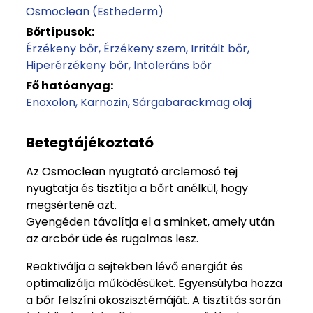
Osmoclean (Esthederm)
Bőrtípusok:
Érzékeny bőr
Érzékeny szem
Irritált bőr
Hiperérzékeny bőr
Intoleráns bőr
Fő hatóanyag:
Enoxolon
Karnozin
Sárgabarackmag olaj
Betegtájékoztató
Az Osmoclean nyugtató arclemosó tej
nyugtatja és tisztítja a bőrt anélkül, hogy
megsértené azt.
Gyengéden távolítja el a sminket, amely után
az arcbőr üde és rugalmas lesz.
Reaktiválja a sejtekben lévő energiát és
optimalizálja működésüket. Egyensúlyba hozza
a bőr felszíni ökoszisztémáját. A tisztítás során