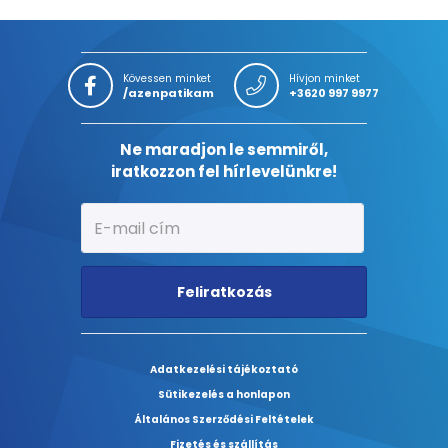
Kövessen minket
Hívjon minket
/azenpatikam
+3620 997 9977
Ne maradjon le semmiről,
iratkozzon fel hírlevelünkre!
Feliratkozás
Adatkezelési tájékoztató
Sütikezelés a honlapon
Általános Szerződési Feltételek
Fizetés és szállítás