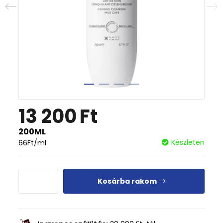
13 200
Ft
200ML
Készleten
66
Ft
/ml
Kosárba rakom