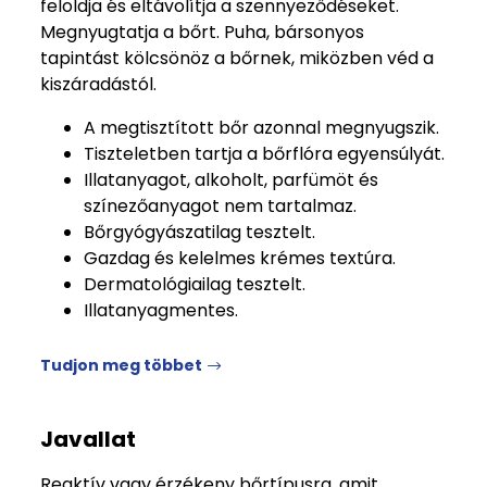
feloldja és eltávolítja a szennyeződéseket.
Megnyugtatja a bőrt. Puha, bársonyos
tapintást kölcsönöz a bőrnek, miközben véd a
kiszáradástól.
A megtisztított bőr azonnal megnyugszik.
Tiszteletben tartja a bőrflóra egyensúlyát.
Illatanyagot, alkoholt, parfümöt és
színezőanyagot nem tartalmaz.
Bőrgyógyászatilag tesztelt.
Gazdag és kelelmes krémes textúra.
Dermatológiailag tesztelt.
Illatanyagmentes.
Tudjon meg többet
Javallat
Reaktív vagy érzékeny bőrtípusra, amit