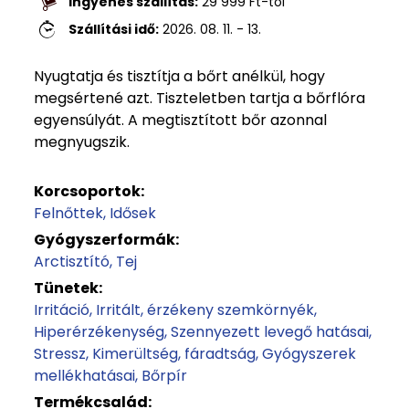
Ingyenes szállítás:
29 999
Ft
-tól
Szállítási idő:
2026. 08. 11. - 13.
Nyugtatja és tisztítja a bőrt anélkül, hogy
megsértené azt. Tiszteletben tartja a bőrflóra
egyensúlyát. A megtisztított bőr azonnal
megnyugszik.
Korcsoportok:
Felnőttek
Idősek
Gyógyszerformák:
Arctisztító
Tej
Tünetek:
Irritáció
Irritált, érzékeny szemkörnyék
Hiperérzékenység
Szennyezett levegő hatásai
Stressz
Kimerültség, fáradtság
Gyógyszerek
mellékhatásai
Bőrpír
Termékcsalád: