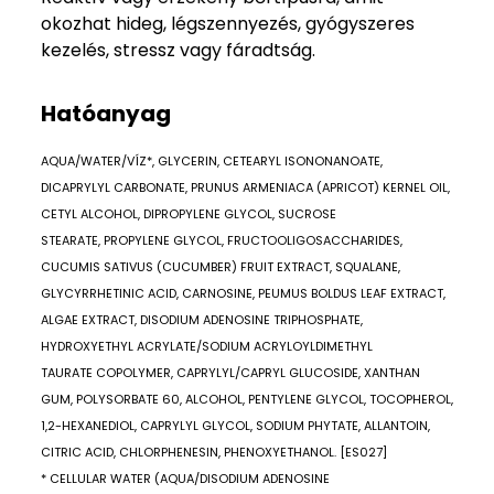
okozhat hideg, légszennyezés, gyógyszeres
kezelés, stressz vagy fáradtság.
Hatóanyag
AQUA/WATER/VÍZ*, GLYCERIN, CETEARYL ISONONANOATE,
DICAPRYLYL CARBONATE, PRUNUS ARMENIACA (APRICOT) KERNEL OIL,
CETYL ALCOHOL, DIPROPYLENE GLYCOL, SUCROSE
STEARATE, PROPYLENE GLYCOL, FRUCTOOLIGOSACCHARIDES,
CUCUMIS SATIVUS (CUCUMBER) FRUIT EXTRACT, SQUALANE,
GLYCYRRHETINIC ACID, CARNOSINE, PEUMUS BOLDUS LEAF EXTRACT,
ALGAE EXTRACT, DISODIUM ADENOSINE TRIPHOSPHATE,
HYDROXYETHYL ACRYLATE/SODIUM ACRYLOYLDIMETHYL
TAURATE COPOLYMER, CAPRYLYL/CAPRYL GLUCOSIDE, XANTHAN
GUM, POLYSORBATE 60, ALCOHOL, PENTYLENE GLYCOL, TOCOPHEROL,
1,2-HEXANEDIOL, CAPRYLYL GLYCOL, SODIUM PHYTATE, ALLANTOIN,
CITRIC ACID, CHLORPHENESIN, PHENOXYETHANOL. [ES027]
* CELLULAR WATER (AQUA/DISODIUM ADENOSINE