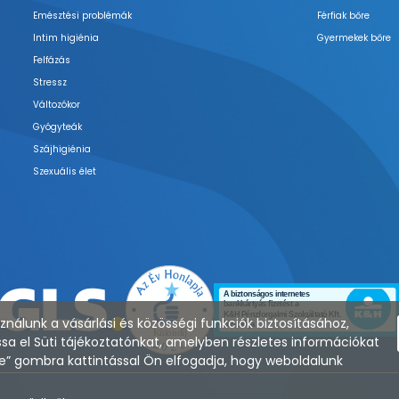
Emésztési problémák
Férfiak bőre
Intim higiénia
Gyermekek bőre
Felfázás
Stressz
Változókor
Gyógyteák
Szájhigiénia
Szexuális élet
nálunk a vásárlási és közösségi funkciók biztosításához,
sa el Süti tájékoztatónkat, amelyben részletes információkat
zése” gombra kattintással Ön elfogadja, hogy weboldalunk