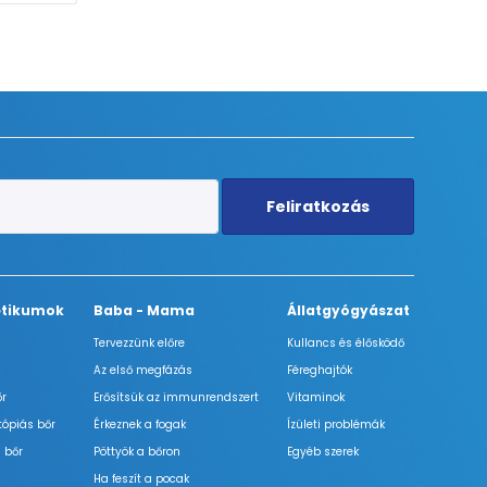
Feliratkozás
tikumok
Baba - Mama
Állatgyógyászat
Tervezzünk előre
Kullancs és élősködő
Az első megfázás
Féreghajtók
őr
Erősítsük az immunrendszert
Vitaminok
tópiás bőr
Érkeznek a fogak
Ízületi problémák
 bőr
Pöttyök a bőron
Egyéb szerek
Ha feszít a pocak