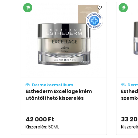
Dermokozmetikum
Der
Esthederm Excellage krém
Esthed
utántölthető kiszerelés
szemk
42 000
Ft
33 20
Kiszerelés: 50ML
Kiszerel