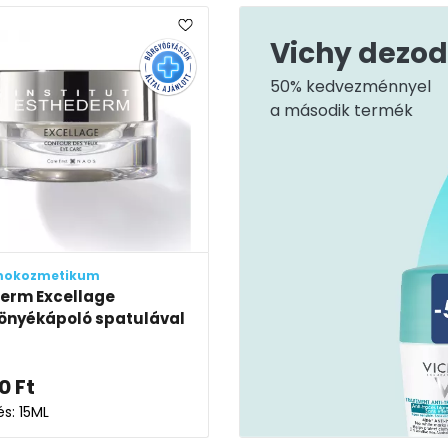
Vichy dezo
50% kedvezménnyel
a második termék
mokozmetikum
erm Excellage
önyékápoló spatulával
0
Ft
és: 15ML