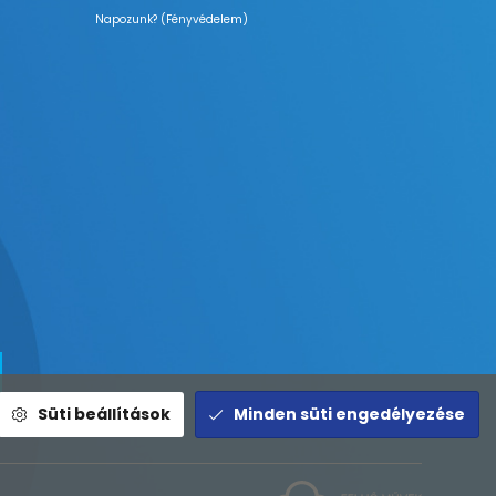
Napozunk? (Fényvédelem)
Süti beállítások
Minden süti engedélyezése