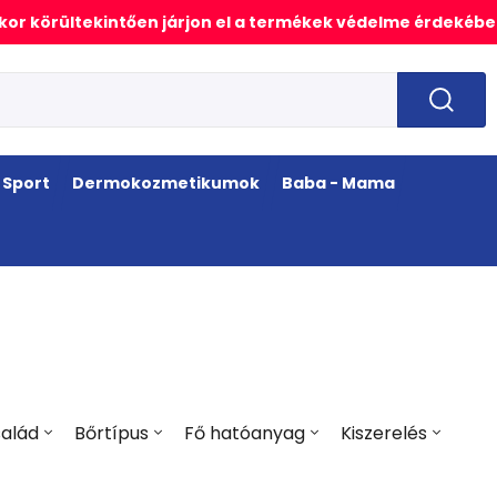
or körültekintően járjon el a termékek védelme érdekébe
Sport
Dermokozmetikumok
Baba - Mama
alád
Bőrtípus
Fő hatóanyag
Kiszerelés