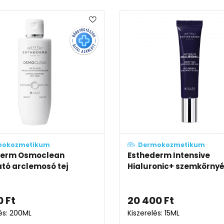
mokozmetikum
Dermokozmetikum
derm Osmoclean
Esthederm Intensive
tó arclemosó tej
Hialuronic+ szemkörnyé
0
Ft
20 400
Ft
lés: 200ML
Kiszerelés: 15ML