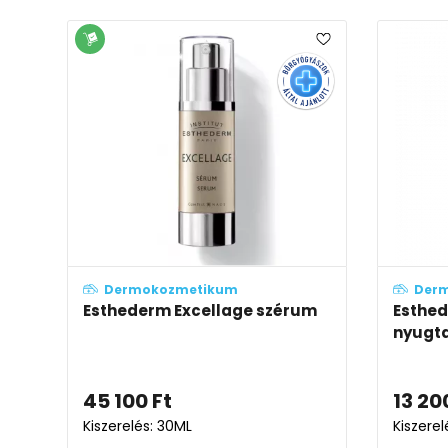
Dermokozmetikum
Der
Esthederm Excellage szérum
Esthe
nyugta
45 100
Ft
13 20
Kiszerelés: 30ML
Kiszere