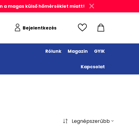
n a magas külső hőmérséklet miatt!
Bejelentkezés
Rólunk
Magazin
GYIK
Kapcsolat
Legnépszerűbb