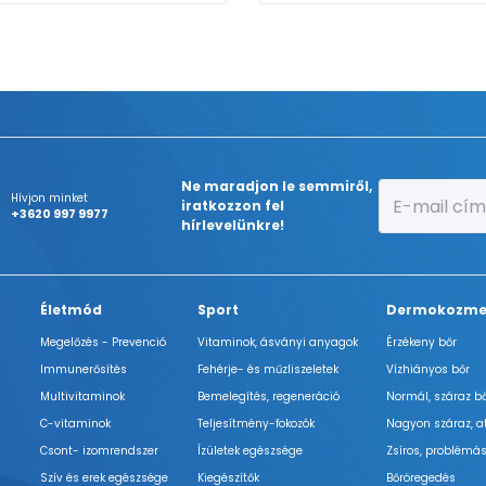
Ne maradjon le semmiről,
Hívjon minket
iratkozzon fel
+3620 997 9977
hírlevelünkre!
Életmód
Sport
Dermokozme
Megelőzés - Prevenció
Vitaminok, ásványi anyagok
Érzékeny bőr
Immunerősítés
Fehérje- és műzliszeletek
Vízhiányos bőr
Multivitaminok
Bemelegítés, regeneráció
Normál, száraz b
C-vitaminok
Teljesítmény-fokozók
Nagyon száraz, a
Csont- izomrendszer
Ízületek egészsége
Zsíros, problémás
Szív és erek egészsége
Kiegészítők
Bőröregedés