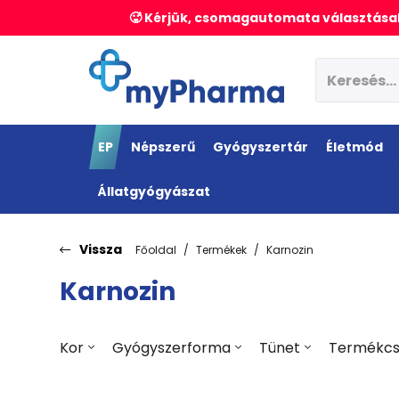
🥵 Kérjük, csomagautomata választásak
EP
Népszerű
Gyógyszertár
Életmód
Állatgyógyászat
Vissza
Főoldal
Termékek
Karnozin
Karnozin
Kor
Gyógyszerforma
Tünet
Termékcs