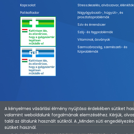
Kapcsolat
Stresszkezelés, alvászavar, élénkítők
PatikaRadar
Nőgyógyászati-, húgyúti-, és
prosztataproblémák
Szív és érrendszer
Száj- és fogproblémák
Vitaminok, ásványok
Szemszárazság, szemészeti- és
fülproblémák
A kényelmes vásárlási élmény nyújtása érdekében sütiket hasz
valamint weboldalunk forgalmának elemzéséhez. Kérjük, olvas
talál az általunk használt sütikről. A „Minden süti engedélye
sütiket használ.