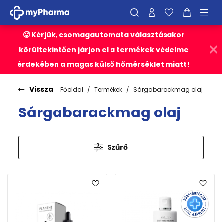
🥵 Kérjük, csomagautomata választásakor
körültekintően járjon el a termékek védelme
érdekében a magas külső hőmérséklet miatt!
Vissza
Főoldal
Termékek
Sárgabarackmag olaj
Sárgabarackmag olaj
Szűrő