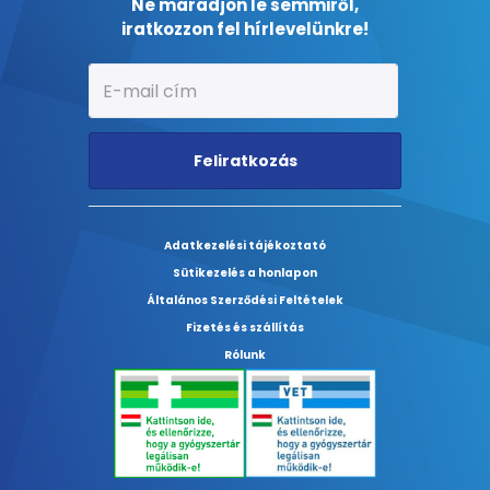
Ne maradjon le semmiről,
iratkozzon fel hírlevelünkre!
Feliratkozás
Adatkezelési tájékoztató
Sütikezelés a honlapon
Általános Szerződési Feltételek
Fizetés és szállítás
Rólunk