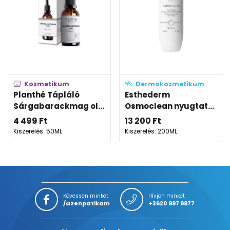
Kozmetikum
Dermokozmetikum
Planthé Tápláló
Esthederm
Sárgabarackmag ol...
Osmoclean nyugtat...
4 499
Ft
13 200
Ft
Kiszerelés: 50ML
Kiszerelés: 200ML
Kövessen minket
Hívjon minket
/azenpatikam
+3620 997 9977