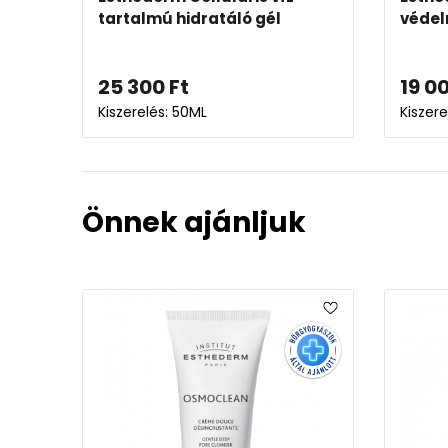
tartalmú hidratáló gél
védel
25 300
Ft
19 0
Kiszerelés: 50ML
Kiszere
Önnek ajánljuk