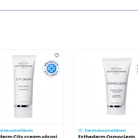
mokozmetikum
Dermokozmetikum
derm City cream városi
Esthederm Osmoclean