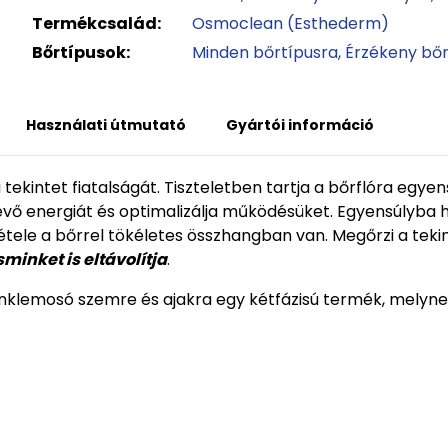
Termékcsalád:
Osmoclean (Esthederm)
Bőrtípusok:
Minden bőrtípusra
Érzékeny bő
Használati útmutató
Gyártói információ
kintet fiatalságát. Tiszteletben tartja a bőrflóra egyens
 lévő energiát és optimalizálja működésüket. Egyensúlyba h
le a bőrrel tökéletes összhangban van. Megőrzi a tekinte
sminket is eltávolítja
.
klemosó szemre és ajakra egy kétfázisú termék, melynek