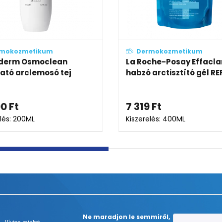
Dermokozmetikum
Dermokozmet
Bioderma Sensibio AR+ krém
Eucerin pH5 ex
intenzív gél-k
8 829
Ft
5 471
Ft
7 29
Kiszerelés: 40ML
Kiszerelés: 350ML
Ne maradjon le semmiről,