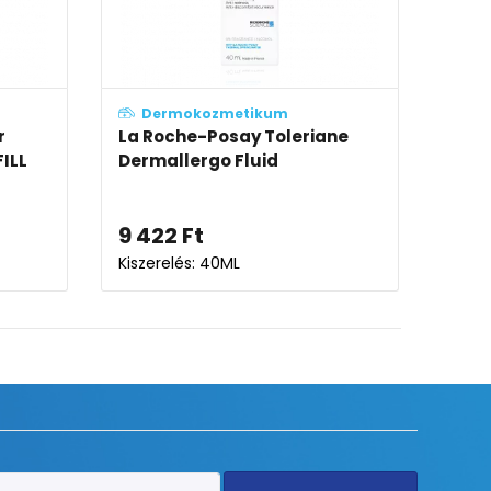
ikum
Dermokozmetikum
tra könnyű,
La Roche-Posay Effaclar
rém
habzó arctisztító gél
6 402
Ft
-tól
5
Ft
Kiszerelés: 200ML-400ML