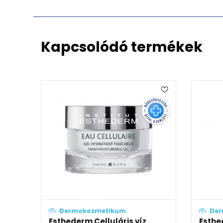
Kapcsolódó termékek
Dermokozmetikum
Der
Esthederm Celluláris víz
Esthe