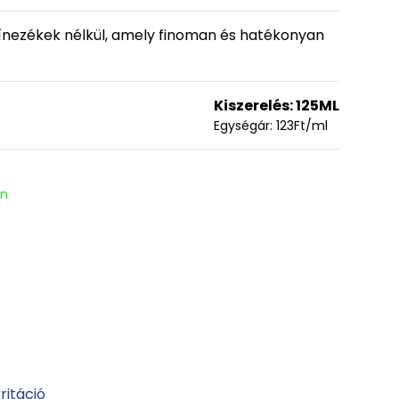
zínezékek nélkül, amely finoman és hatékonyan
Kiszerelés:
125ML
Egységár:
123
Ft
/ml
en
rritáció