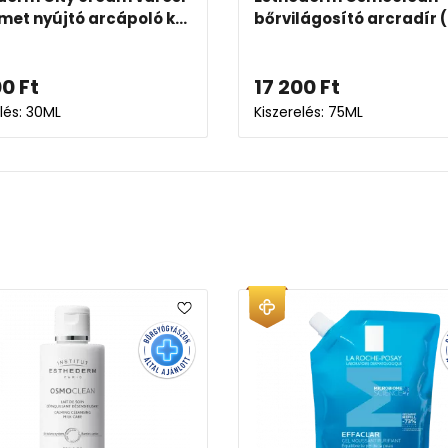
met nyújtó arcápoló k...
bőrvilágosító arcradír (
00
Ft
17 200
Ft
lés: 30ML
Kiszerelés: 75ML