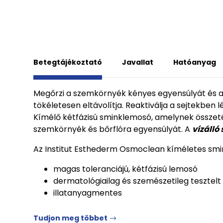
Betegtájékoztató
Javallat
Hatóanyag
Megőrzi a szemkörnyék kényes egyensúlyát és a te
tökéletesen eltávolítja. Reaktiválja a sejtekben
Kímélő kétfázisú sminklemosó, amelynek összetéte
szemkörnyék és bőrflóra egyensúlyát. A
vízálló 
Az Institut Esthederm Osmoclean kíméletes smin
magas toleranciájú, kétfázisú lemosó
dermatológiailag és szemészetileg tesztelt
illatanyagmentes
Tudjon meg többet