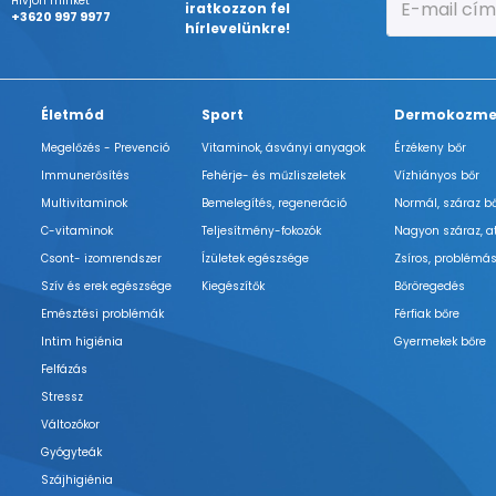
Hívjon minket
iratkozzon fel
+3620 997 9977
hírlevelünkre!
Életmód
Sport
Dermokozme
Megelőzés - Prevenció
Vitaminok, ásványi anyagok
Érzékeny bőr
Immunerősítés
Fehérje- és műzliszeletek
Vízhiányos bőr
Multivitaminok
Bemelegítés, regeneráció
Normál, száraz b
C-vitaminok
Teljesítmény-fokozók
Nagyon száraz, a
Csont- izomrendszer
Ízületek egészsége
Zsíros, problémás
Szív és erek egészsége
Kiegészítők
Bőröregedés
Emésztési problémák
Férfiak bőre
Intim higiénia
Gyermekek bőre
Felfázás
Stressz
Változókor
Gyógyteák
Szájhigiénia