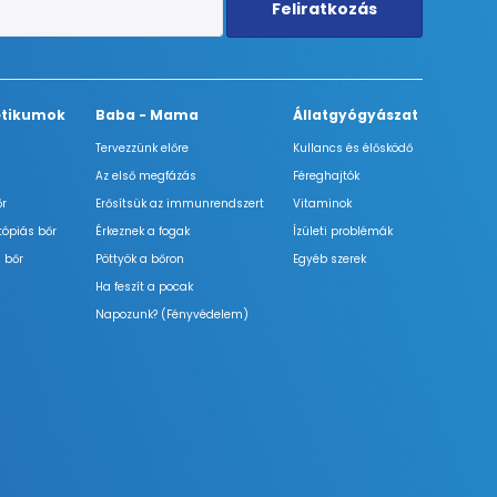
Feliratkozás
tikumok
Baba - Mama
Állatgyógyászat
Tervezzünk előre
Kullancs és élősködő
Az első megfázás
Féreghajtók
őr
Erősítsük az immunrendszert
Vitaminok
tópiás bőr
Érkeznek a fogak
Ízületi problémák
 bőr
Pöttyök a bőron
Egyéb szerek
Ha feszít a pocak
Napozunk? (Fényvédelem)