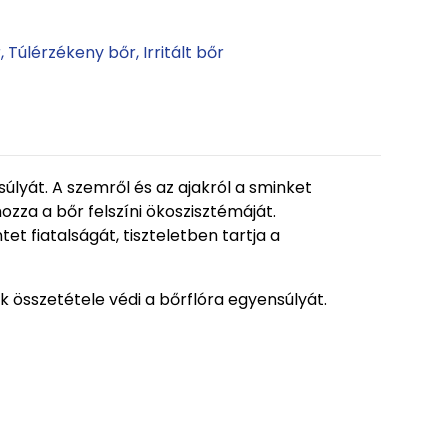
r
Túlérzékeny bőr
Irritált bőr
úlyát. A szemről és az ajakról a sminket
ozza a bőr felszíni ökoszisztémáját.
t fiatalságát, tiszteletben tartja a
 összetétele védi a bőrflóra egyensúlyát.