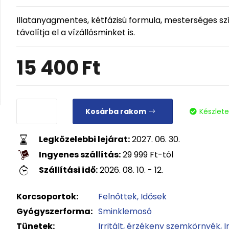
Illatanyagmentes, kétfázisú formula, mesterséges s
távolítja el a vízállósminket is.
15 400
Ft
Kosárba rakom
Készlet
Legközelebbi lejárat:
2027. 06. 30.
Ingyenes szállítás:
29 999
Ft
-tól
Szállítási idő:
2026. 08. 10. - 12.
Korcsoportok:
Felnőttek
Idősek
Gyógyszerforma:
Sminklemosó
Tünetek:
Irritált, érzékeny szemkörnyék
I