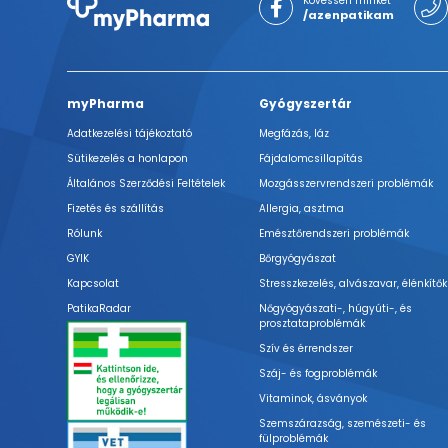
Kövessen minket
/azenpatikam
myPharma
Gyógyszertár
Adatkezelési tájékoztató
Megfázás, láz
Sütikezelés a honlapon
Fájdalomcsillapítás
Általános Szerződési Feltételek
Mozgásszervrendszeri problémák
Fizetés és szállítás
Allergia, asztma
Rólunk
Emésztőrendszeri problémák
GYIK
Bőrgyógyászat
Kapcsolat
Stresszkezelés, alvászavar, élénkítők
PatikaRadar
Nőgyógyászati-, húgyúti-, és
prosztataproblémák
Szív és érrendszer
Száj- és fogproblémák
Vitaminok, ásványok
Szemszárazság, szemészeti- és
fülproblémák