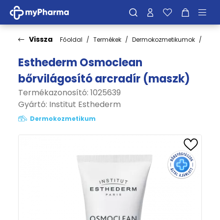
Vissza
Főoldal
Termékek
Dermokozmetikumok
Arcá
Esthederm Osmoclean
bőrvilágosító arcradír (maszk)
Termékazonosító: 1025639
Gyártó:
Institut Esthederm
Dermokozmetikum