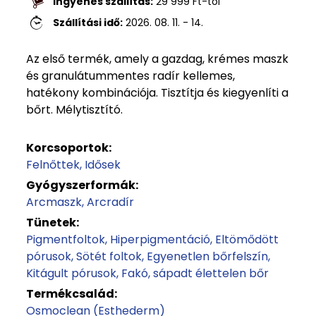
Ingyenes szállítás:
29 999
Ft
-tól
Szállítási idő:
2026. 08. 11. - 14.
Az első termék, amely a gazdag, krémes maszk
és granulátummentes radír kellemes,
hatékony kombinációja. Tisztítja és kiegyenlíti a
bőrt. Mélytisztító.
Korcsoportok:
Felnőttek
Idősek
Gyógyszerformák:
Arcmaszk
Arcradír
Tünetek:
Pigmentfoltok
Hiperpigmentáció
Eltömődött
pórusok
Sötét foltok
Egyenetlen bőrfelszín
Kitágult pórusok
Fakó, sápadt élettelen bőr
Termékcsalád:
Osmoclean (Esthederm)