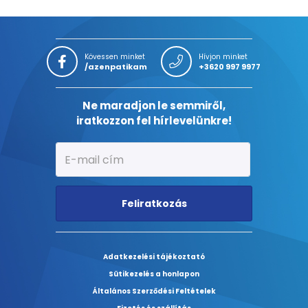
Kövessen minket
Hívjon minket
/azenpatikam
+3620 997 9977
Ne maradjon le semmiről,
iratkozzon fel hírlevelünkre!
Feliratkozás
Adatkezelési tájékoztató
Sütikezelés a honlapon
Általános Szerződési Feltételek