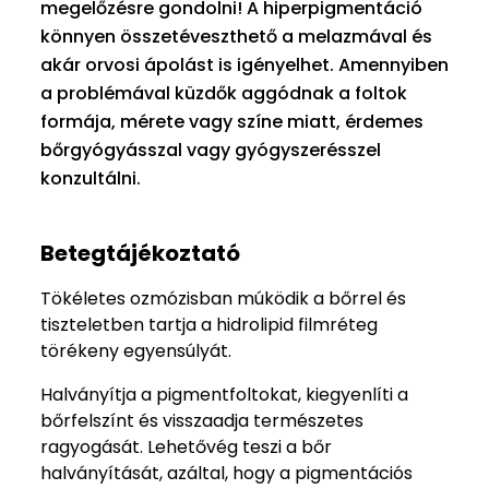
megelőzésre gondolni! A hiperpigmentáció
könnyen összetéveszthető a melazmával és
akár orvosi ápolást is igényelhet. Amennyiben
a problémával küzdők aggódnak a foltok
formája, mérete vagy színe miatt, érdemes
bőrgyógyásszal vagy gyógyszerésszel
konzultálni.
Betegtájékoztató
Tökéletes ozmózisban múködik a bőrrel és
tiszteletben tartja a hidrolipid filmréteg
törékeny egyensúlyát.
Halványítja a pigmentfoltokat, kiegyenlíti a
bőrfelszínt és visszaadja természetes
ragyogását. Lehetővég teszi a bőr
halványítását, azáltal, hogy a pigmentációs