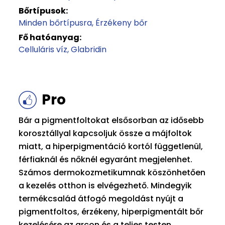
Bőrtípusok:
Minden bőrtípusra
Érzékeny bőr
Fő hatóanyag:
Celluláris víz
Glabridin
Pro
Bár a pigmentfoltokat elsősorban az idősebb
korosztállyal kapcsoljuk össze a májfoltok
miatt, a hiperpigmentáció kortól függetlenül,
férfiaknál és nőknél egyaránt megjelenhet.
Számos dermokozmetikumnak köszönhetően
a kezelés otthon is elvégezhető. Mindegyik
termékcsalád átfogó megoldást nyújt a
pigmentfoltos, érzékeny, hiperpigmentált bőr
kezelésére az arcon és a teljes testen