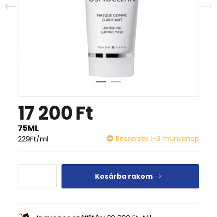
17 200
Ft
75ML
Beszerzés 1-3 munkanap
229
Ft
/ml
Kosárba rakom