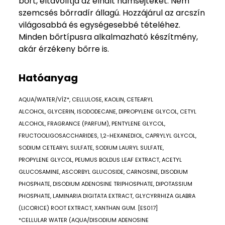
bőrt, eltávolítja az elhalt hámsejteket. Nem
szemcsés bőrradír állagú. Hozzájárul az arcszín
világosabbá és egységesebbé tételéhez.
Minden bőrtípusra alkalmazható készítmény,
akár érzékeny bőrre is.
Hatóanyag
AQUA/WATER/VÍZ*, CELLULOSE, KAOLIN, CETEARYL
ALCOHOL, GLYCERIN, ISODODECANE, DIPROPYLENE GLYCOL, CETYL
ALCOHOL, FRAGRANCE (PARFUM), PENTYLENE GLYCOL,
FRUCTOOLIGOSACCHARIDES, 1,2-HEXANEDIOL, CAPRYLYL GLYCOL,
SODIUM CETEARYL SULFATE, SODIUM LAURYL SULFATE,
PROPYLENE GLYCOL, PEUMUS BOLDUS LEAF EXTRACT, ACETYL
GLUCOSAMINE, ASCORBYL GLUCOSIDE, CARNOSINE, DISODIUM
PHOSPHATE, DISODIUM ADENOSINE TRIPHOSPHATE, DIPOTASSIUM
PHOSPHATE, LAMINARIA DIGITATA EXTRACT, GLYCYRRHIZA GLABRA
(LICORICE) ROOT EXTRACT, XANTHAN GUM. [ES017]
*CELLULAR WATER (AQUA/DISODIUM ADENOSINE