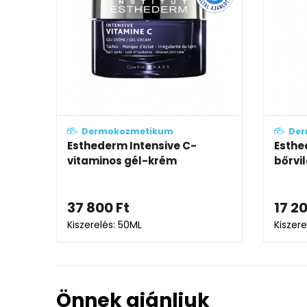
Dermokozmetikum
Der
Esthederm Intensive C-
Esth
vitaminos gél-krém
bőrvil
37 800
Ft
17 2
Kiszerelés: 50ML
Kiszere
Önnek ajánljuk