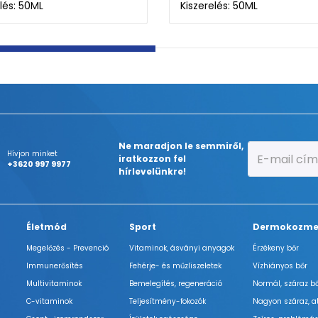
lés: 50ML
Kiszerelés: 3X
Ne maradjon le semmiről,
Hívjon minket
iratkozzon fel
+3620 997 9977
hírlevelünkre!
Életmód
Sport
Dermokozme
Megelőzés - Prevenció
Vitaminok, ásványi anyagok
Érzékeny bőr
Immunerősítés
Fehérje- és műzliszeletek
Vízhiányos bőr
Multivitaminok
Bemelegítés, regeneráció
Normál, száraz b
C-vitaminok
Teljesítmény-fokozók
Nagyon száraz, a