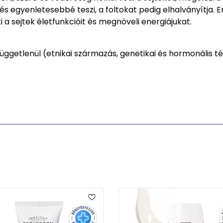
s egyenletesebbé teszi, a foltokat pedig elhalványítja. En
i a sejtek életfunkcióit és megnöveli energiájukat.
ggetlenül (etnikai származás, genetikai és hormonális tén