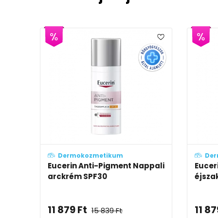
Dermokozmetikum
Der
r
Esthederm Excellage NT krém
Esthe
rém
colla
44 500
Ft
32 9