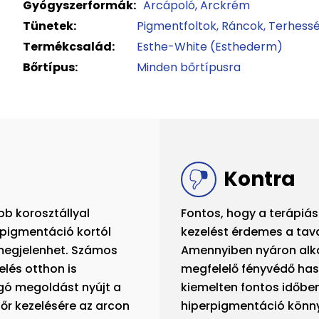
Gyógyszerformák:
Arcápoló
Arckrém
Tünetek:
Pigmentfoltok
Ráncok
Terhessé
Termékcsalád:
Esthe-White (Esthederm)
Bőrtípus:
Minden bőrtípusra
Kontra
bb korosztállyal
Fontos, hogy a terápiás
rpigmentáció kortól
kezelést érdemes a tava
 megjelenhet. Számos
Amennyiben nyáron alka
és otthon is
megfelelő fényvédő has
gó megoldást nyújt a
kiemelten fontos időbe
őr kezelésére az arcon
hiperpigmentáció könn