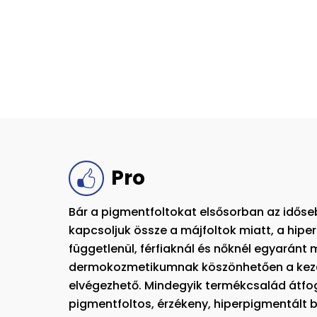
Pro
Bár a pigmentfoltokat elsősorban az időse
kapcsoljuk össze a májfoltok miatt, a hipe
függetlenül, férfiaknál és nőknél egyaránt
dermokozmetikumnak köszönhetően a kezel
elvégezhető. Mindegyik termékcsalád átfo
pigmentfoltos, érzékeny, hiperpigmentált b