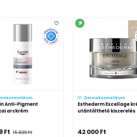
mokozmetikum
Dermokozmetikum
derm Intensive Pro-
Vichy Collagen Specialis
gen+ krém
karácsonyi csomag
00
Ft
27 597
Ft