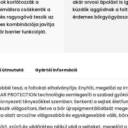
gok korlátozzák a
akár orvosi ápolást is 
imálisra csökkentik a
küzdők aggódnak a folt
 és ragyogóvá teszik az
érdemes bőrgyógyásszal
tes kombinációja javítja
őr barrier funkcióját.
i útmutató
Gyártói információ
bé teszi, a foltokat elhalványítja. Enyhíti, megelőzi az ir
AR PROTECTION technológia semlegesíti a szabad gyököke
örnyezeti tényezőkkel szemben. Serkenti a sejtek életfunk
ekszik világosítani, illetve a bőr újrapigmentálódását me
a alatt arcszíne világosabbá és egységesebbé válik, bőre
őrt, szűrő és védőréteg nélkül védi a sejteket, megelőzi 