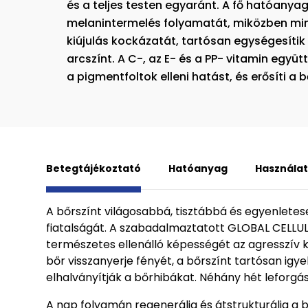
és a teljes testen egyaránt. A fő hatóanya
melanintermelés folyamatát, miközben min
kiújulás kockázatát, tartósan egységesítik
arcszínt. A C-, az E- és a PP- vitamin együt
a pigmentfoltok elleni hatást, és erősíti a b
Betegtájékoztató
Hatóanyag
Használat
A bőrszínt világosabbá, tisztábbá és egyenleteseb
fiatalságát. A szabadalmaztatott GLOBAL CELLUL
természetes ellenálló képességét az agresszív k
bőr visszanyerje fényét, a bőrszínt tartósan igy
elhalványítják a bőrhibákat. Néhány hét leforgás
A nap folyamán regenerálja és átstrukturálja a b