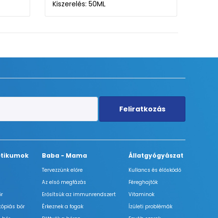
Kiszerelés: 4X
Kisze
Feliratkozás
tikumok
Baba - Mama
Állatgyógyászat
Tervezzünk előre
Kullancs és élősködő
Az első megfázás
Féreghajtók
őr
Erősítsük az immunrendszert
Vitaminok
tópiás bőr
Érkeznek a fogak
Ízületi problémák