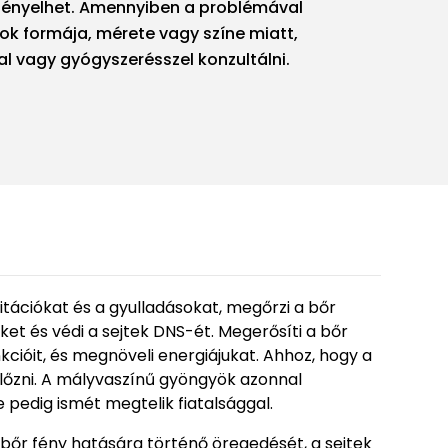
igényelhet. Amennyiben a problémával
ok formája, mérete vagy színe miatt,
 vagy gyógyszerésszel konzultálni.
ritációkat és a gyulladásokat, megőrzi a bőr
t és védi a sejtek DNS-ét. Megerősíti a bőr
cióit, és megnöveli energiájukat. Ahhoz, hogy a
gelőzni. A mályvaszínű gyöngyök azonnal
 pedig ismét megtelik fiatalsággal.
a bőr fény hatására történő öregedését, a sejtek