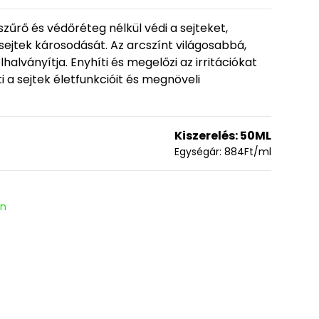
szűrő és védőréteg nélkül védi a sejteket,
sejtek károsodását. Az arcszínt világosabbá,
halványítja. Enyhíti és megelőzi az irritációkat
i a sejtek életfunkcióit és megnöveli
Kiszerelés:
50ML
Egységár:
884
Ft
/ml
en