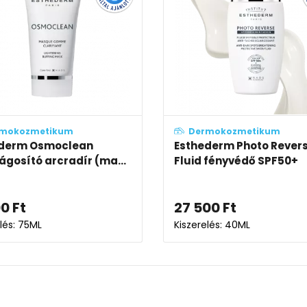
mokozmetikum
Dermokozmetikum
ederm Osmoclean
Esthederm Photo Rever
ágosító arcradír (ma...
Fluid fényvédő SPF50+
00
Ft
27 500
Ft
lés: 75ML
Kiszerelés: 40ML