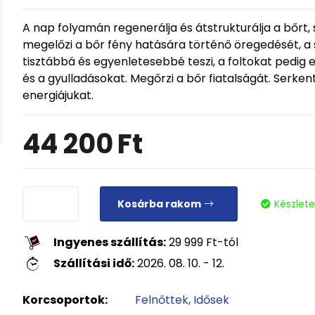
A nap folyamán regenerálja és átstrukturálja a bőrt, 
megelőzi a bőr fény hatására történő öregedését, a 
tisztábbá és egyenletesebbé teszi, a foltokat pedig el
és a gyulladásokat. Megőrzi a bőr fiatalságát. Serkent
energiájukat.
44 200
Ft
Kosárba rakom
Készlet
Ingyenes szállítás:
29 999
Ft
-tól
Szállítási idő:
2026. 08. 10. - 12.
Korcsoportok:
Felnőttek
Idősek