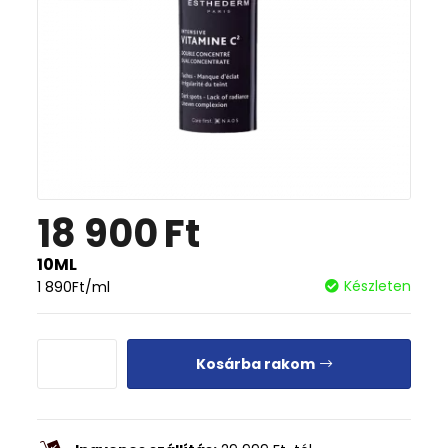
18 900
Ft
10ML
Készleten
1 890
Ft
/ml
Kosárba rakom