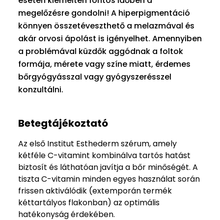
esetén kiemelten fontos időben a
megelőzésre gondolni! A hiperpigmentáció
könnyen összetéveszthető a melazmával és
akár orvosi ápolást is igényelhet. Amennyiben
a problémával küzdők aggódnak a foltok
formája, mérete vagy színe miatt, érdemes
bőrgyógyásszal vagy gyógyszerésszel
konzultálni.
Betegtájékoztató
Az első Institut Esthederm szérum, amely
kétféle C-vitamint kombinálva tartós hatást
biztosít és láthatóan javítja a bőr minőségét. A
tiszta C-vitamin minden egyes használat során
frissen aktiválódik (extemporán termék
kéttartályos flakonban) az optimális
hatékonyság érdekében.