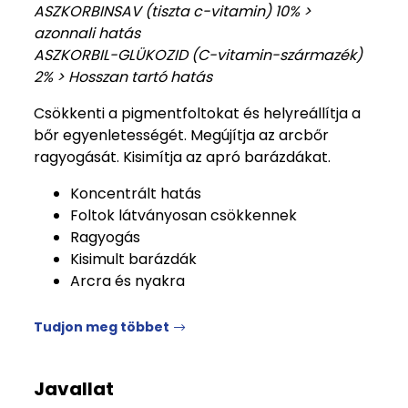
ASZKORBINSAV (tiszta c-vitamin) 10% >
azonnali hatás
ASZKORBIL-GLÜKOZID (C-vitamin-származék)
2% > Hosszan tartó hatás
Csökkenti a pigmentfoltokat és helyreállítja a
bőr egyenletességét. Megújítja az arcbőr
ragyogását. Kisimítja az apró barázdákat.
Koncentrált hatás
Foltok látványosan csökkennek
Ragyogás
Kisimult barázdák
Arcra és nyakra
Tudjon meg többet
Javallat