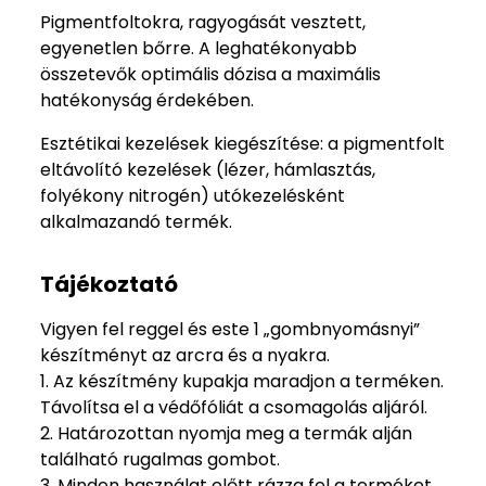
Pigmentfoltokra, ragyogását vesztett,
egyenetlen bőrre. A leghatékonyabb
összetevők optimális dózisa a maximális
hatékonyság érdekében.
Esztétikai kezelések kiegészítése: a pigmentfolt
eltávolító kezelések (lézer, hámlasztás,
folyékony nitrogén) utókezelésként
alkalmazandó termék.
Tájékoztató
Vigyen fel reggel és este 1 „gombnyomásnyi”
készítményt az arcra és a nyakra.
1. Az készítmény kupakja maradjon a terméken.
Távolítsa el a védőfóliát a csomagolás aljáról.
2. Határozottan nyomja meg a termák alján
található rugalmas gombot.
3. Minden használat előtt rázza fel a terméket