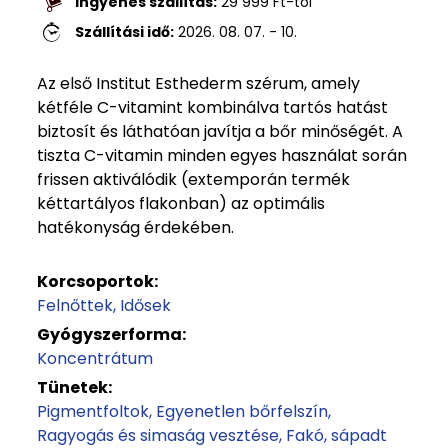
Ingyenes szállítás:
29 999
Ft
-tól
Szállítási idő:
2026. 08. 07. - 10.
Az első Institut Esthederm szérum, amely
kétféle C-vitamint kombinálva tartós hatást
biztosít és láthatóan javítja a bőr minőségét. A
tiszta C-vitamin minden egyes használat során
frissen aktiválódik (extemporán termék
kéttartályos flakonban) az optimális
hatékonyság érdekében.
Korcsoportok:
Felnőttek
Idősek
Gyógyszerforma:
Koncentrátum
Tünetek:
Pigmentfoltok
Egyenetlen bőrfelszín
Ragyogás és simaság vesztése
Fakó, sápadt