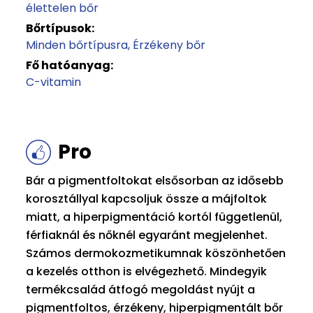
élettelen bőr
Bőrtípusok:
Minden bőrtípusra
Érzékeny bőr
Fő hatóanyag:
C-vitamin
Pro
Bár a pigmentfoltokat elsősorban az idősebb
korosztállyal kapcsoljuk össze a májfoltok
miatt, a hiperpigmentáció kortól függetlenül,
férfiaknál és nőknél egyaránt megjelenhet.
Számos dermokozmetikumnak köszönhetően
a kezelés otthon is elvégezhető. Mindegyik
termékcsalád átfogó megoldást nyújt a
pigmentfoltos, érzékeny, hiperpigmentált bőr