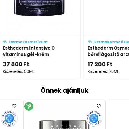
Dermokozmetikum
Derm
Esthederm Osmoclean
Esthe
bőrvilágosító arcradír (maszk)
gyengé
17 200
Ft
14 90
Kiszerelés: 75ML
Kiszerel
Önnek ajánljuk