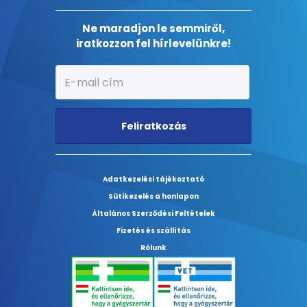
Ne maradjon le semmiről,
iratkozzon fel hírlevelünkre!
Feliratkozás
Adatkezelési tájékoztató
Sütikezelés a honlapon
Általános Szerződési Feltételek
Fizetés és szállítás
Rólunk