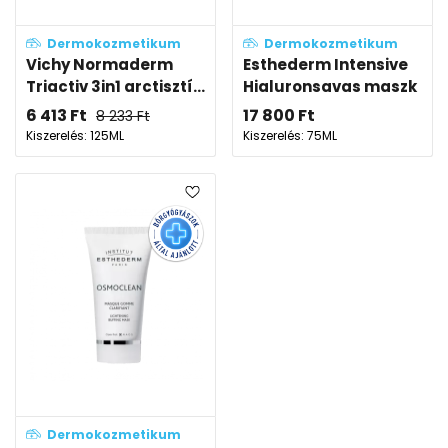
Dermokozmetikum
Dermokozmetikum
Vichy Normaderm
Esthederm Intensive
Triactiv 3in1 arctisztí...
Hialuronsavas maszk
6 413
Ft
17 800
Ft
8 233
Ft
Kiszerelés: 125ML
Kiszerelés: 75ML
Dermokozmetikum