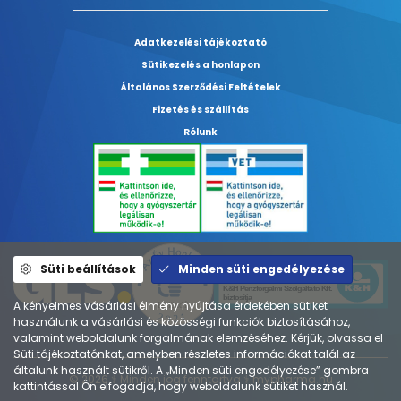
Adatkezelési tájékoztató
Sütikezelés a honlapon
Általános Szerződési Feltételek
Fizetés és szállítás
Rólunk
Süti beállítások
Minden süti engedélyezése
A kényelmes vásárlási élmény nyújtása érdekében sütiket
használunk a vásárlási és közösségi funkciók biztosításához,
valamint weboldalunk forgalmának elemzéséhez. Kérjük, olvassa el
Süti tájékoztatónkat, amelyben részletes információkat talál az
általunk használt sütikről. A „Minden süti engedélyezése” gombra
© 2026 ⚕︎ Minden jog fenntartva ⚕︎ mypharma.hu
kattintással Ön elfogadja, hogy weboldalunk sütiket használ.