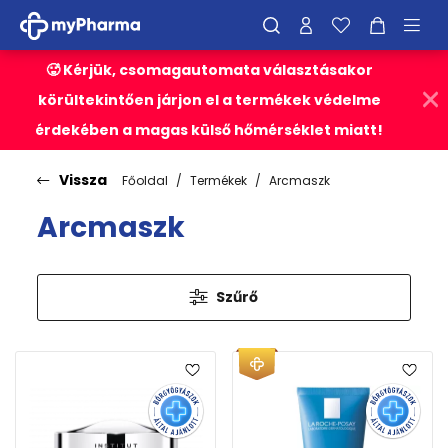
🥵 Kérjük, csomagautomata választásakor
körültekintően járjon el a termékek védelme
érdekében a magas külső hőmérséklet miatt!
Vissza
Főoldal
Termékek
Arcmaszk
Arcmaszk
Szűrő