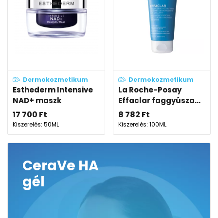
Dermokozmetikum
Dermokozmetikum
Esthederm Intensive
La Roche-Posay
NAD+ maszk
Effaclar faggyúsza...
17 700
Ft
8 782
Ft
Kiszerelés: 50ML
Kiszerelés: 100ML
CeraVe HA
gél