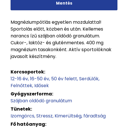
Mentés
Magnéziumpótlás egyetlen mozdulattal!
Sportolás előtt, közben és után. Kellemes
narancs ízű szájban oldódó granulátum.
Cukor-, laktóz- és gluténmentes. 400 mg
magnézium tasakonként. Aktív sportolóknak
javasolt készítmény.
Korcsoportok:
12-16 év
16-50 év
50 év felett
Serdülők
Felnőttek
Idősek
Gyógyszerforma:
Szájban oldódó granulátum
Tünetek:
Izomgörcs
Stressz
Kimerültség, fáradtság
Fő hatóanyag: