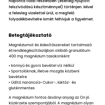
naponta több részletben (esetleg nyújtott
felszívódású készítménnyel) történjen. Mivel
a felesleg vizelettel ürül, a megfelő
folyadékbevitelre ismét felhívjuk a figyelmet.
Betegtájékoztató
Magnéziumot és édesítőszereket tartalmazó
étrendkiegészítőszájban oldódó granulátum
400 mg magnézium tasakonként
• könnyű és gyors bevétel víz nélkül
• Sportolóknak, illetve mozgás közbeni
bevételre
• Üdítő narancsíz• Cukor-, laktóz- és
gluténmentes
A magnézium fontos ásványi anyag az Ön jó
közérzete szempontjából. A magnézium olyan