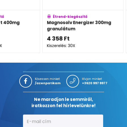
Étrend-kiegészítő
Étren
g
Magnosolv Energizer 300mg
Walma
granulátum
vitamin
4 358
Ft
2 964
Kiszerelés: 30X
Kiszerel
Kövessen minket
Hívjon minket
/azenpatikam
+3620 997 9977
Ne maradjon le semmiről,
iratkozzon fel hírlevelünkre!