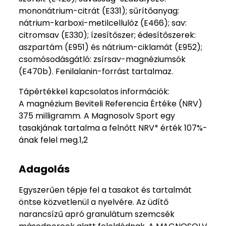
mononátrium-citrát (E331); sűrítőanyag:
nátrium-karboxi-metilcellulóz (E466); sav:
citromsav (E330); ízesítőszer; édesítőszerek:
aszpartám (E951) és nátrium-ciklamát (E952);
csomósodásgátló: zsírsav-magnéziumsók
(E470b). Fenilalanin-forrást tartalmaz.
Tápértékkel kapcsolatos információk:
A magnézium Beviteli Referencia Értéke (NRV)
375 milligramm. A Magnosolv Sport egy
tasakjának tartalma a felnőtt NRV* érték 107%-
ának felel meg.1,2
Adagolás
Egyszerűen tépje fel a tasakot és tartalmát
öntse közvetlenül a nyelvére. Az üdítő
narancsízű apró granulátum szemcsék