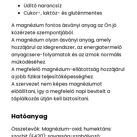
Üdítő narancsíz
Cukor-, laktóz- és gluténmentes
A magnézium fontos ásványi anyag az Ön jó
közérzete szempontjából.
A magnézium olyan ásványi anyag, amely
hozzájárul az idegrendszer, az energiatermelő
anyagcsere-folyamatok és az izmok normális
működéséhez.
A megfelelő magnézium-ellátottság hozzájárul
a jobb fizikai teljesítőképességhez.
A szervezet nem képes magnéziumot
előállítani, így a megfelelő napi bevitelt a
táplálkozás útján kell biztosítani.
Hatóanyag
Összetevők: Magnézium-oxid; humektáns:
szorbit (E420); savasság-szabályozó: