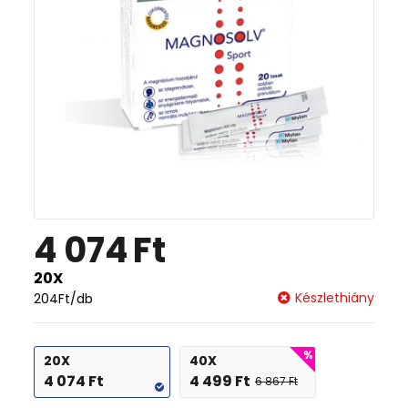
4 074
Ft
20X
Készlethiány
204
Ft
/db
20X
40X
4 074
Ft
4 499
Ft
6 867
Ft