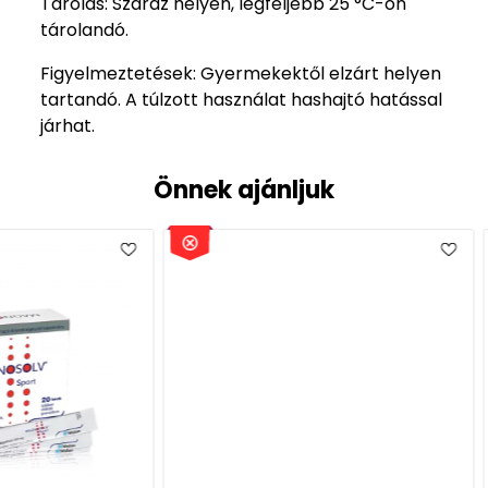
Tárolás: Száraz helyen, legfeljebb 25 °C-on
tárolandó.
Figyelmeztetések: Gyermekektől elzárt helyen
tartandó. A túlzott használat hashajtó hatással
járhat.
Önnek ajánljuk