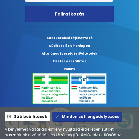
Feliratkozás
Adatkezelési tájékoztató
Sütikezelés a honlapon
Általános Szerződési Feltételek
Fizetés és szállítás
Rólunk
Süti beállítások
Minden süti engedélyezése
A kényelmes vásárlási élmény nyújtása érdekében sütiket
használunk a vásárlási és közösségi funkciók biztosításához,