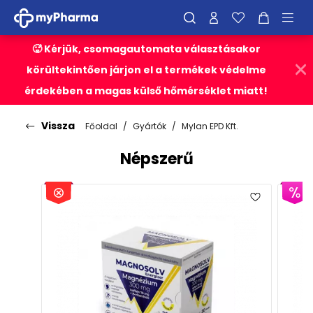
🥵 Kérjük, csomagautomata választásakor
körültekintően járjon el a termékek védelme
érdekében a magas külső hőmérséklet miatt!
Vissza
Főoldal
Gyártók
Mylan EPD Kft.
Népszerű