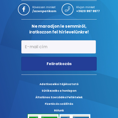
Kövessen minket
Hívjon minket
/azenpatikam
+3620 997 9977
Ne maradjon le semmiről,
iratkozzon fel hírlevelünkre!
Feliratkozás
Adatkezelési tájékoztató
Sütikezelés a honlapon
Általános Szerződési Feltételek
Fizetés és szállítás
Rólunk