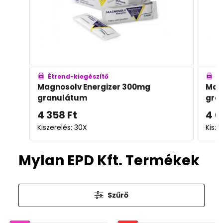
Étrend-kiegészítő
É
Magnosolv Energizer 300mg
Mag
granulátum
gra
4 358
Ft
4 0
Kiszerelés: 30X
Kisz
Mylan EPD Kft. Termékek
Szűrő