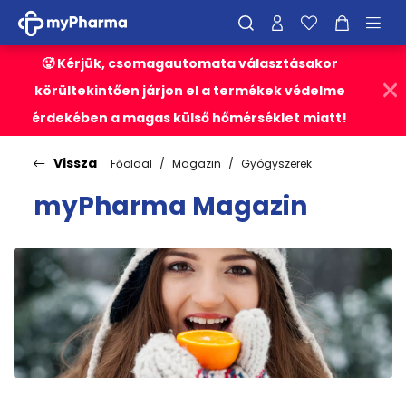
🥵 Kérjük, csomagautomata választásakor
körültekintően járjon el a termékek védelme
érdekében a magas külső hőmérséklet miatt!
Vissza
Főoldal
Magazin
Gyógyszerek
myPharma Magazin