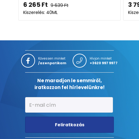
6 265
Ft
3 7
9 639
Ft
Kiszerelés: 40ML
Kisze
Kövessen minket
Hívjon minket
/azenpatikam
+3620 997 9977
Ne maradjon le semmiről,
iratkozzon fel hírlevelünkre!
Feliratkozás