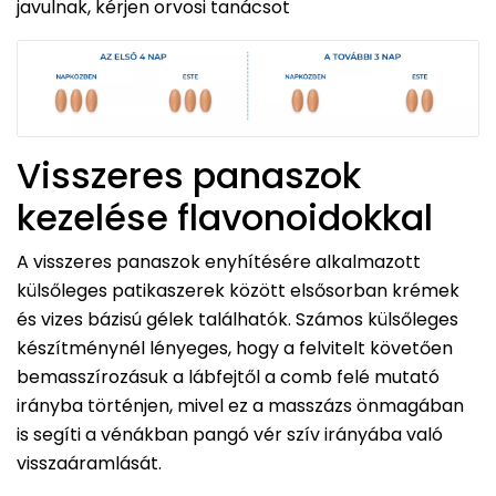
javulnak, kérjen orvosi tanácsot
Visszeres panaszok
kezelése flavonoidokkal
A visszeres panaszok enyhítésére alkalmazott
külsőleges patikaszerek között elsősorban krémek
és vizes bázisú gélek találhatók. Számos külsőleges
készítménynél lényeges, hogy a felvitelt követően
bemasszírozásuk a lábfejtől a comb felé mutató
irányba történjen, mivel ez a masszázs önmagában
is segíti a vénákban pangó vér szív irányába való
visszaáramlását.