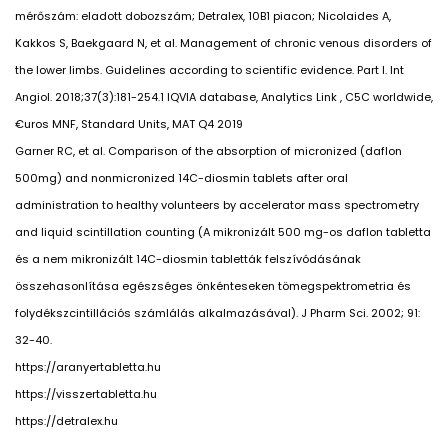
mérőszám: eladott dobozszám; Detralex, 10B1 piacon; Nicolaides A,
Kakkos S, Baekgaard N, et al. Management of chronic venous disorders of
the lower limbs. Guidelines according to scientific evidence. Part I. Int
Angiol. 2018;37(3):181-254.1 IQVIA database, Analytics Link , C5C worldwide,
€uros MNF, Standard Units, MAT Q4 2019
Garner RC, et al. Comparison of the absorption of micronized (daflon
500mg) and nonmicronized 14C-diosmin tablets after oral
administration to healthy volunteers by accelerator mass spectrometry
and liquid scintillation counting (A mikronizált 500 mg-os daflon tabletta
és a nem mikronizált 14C-diosmin tabletták felszívódásának
összehasonlítása egészséges önkénteseken tömegspektrometria és
folydékszcintillációs számlálás alkalmazásával). J Pharm Sci. 2002; 91:
32-40.
https://aranyertabletta.hu
https://visszertabletta.hu
https://detralex.hu