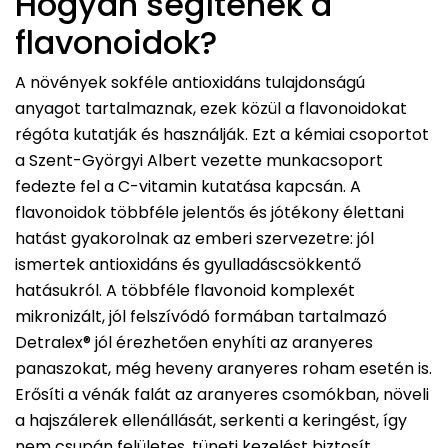
Hogyan segítenek a
flavonoidok?
A növények sokféle antioxidáns tulajdonságú
anyagot tartalmaznak, ezek közül a flavonoidokat
régóta kutatják és használják. Ezt a kémiai csoportot
a Szent-Györgyi Albert vezette munkacsoport
fedezte fel a C-vitamin kutatása kapcsán. A
flavonoidok többféle jelentős és jótékony élettani
hatást gyakorolnak az emberi szervezetre: jól
ismertek antioxidáns és gyulladáscsökkentő
hatásukról. A többféle flavonoid komplexét
mikronizált, jól felszívódó formában tartalmazó
Detralex® jól érezhetően enyhíti az aranyeres
panaszokat, még heveny aranyeres roham esetén is.
Erősíti a vénák falát az aranyeres csomókban, növeli
a hajszálerek ellenállását, serkenti a keringést, így
nem csupán felületes, tüneti kezelést biztosít,