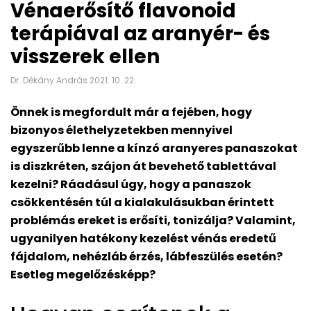
Vénaerősítő flavonoid
terápiával az aranyér- és
visszerek ellen
Dr. Dékány András 2021. 10. 22.
Önnek is megfordult már a fejében, hogy
bizonyos élethelyzetekben mennyivel
egyszerűbb lenne a kínzó aranyeres panaszokat
is diszkréten, szájon át bevehető tablettával
kezelni? Ráadásul úgy, hogy a panaszok
csökkentésén túl a kialakulásukban érintett
problémás ereket is erősíti, tonizálja? Valamint,
ugyanilyen hatékony kezelést vénás eredetű
fájdalom, nehézláb érzés, lábfeszülés esetén?
Esetleg megelőzésképp?