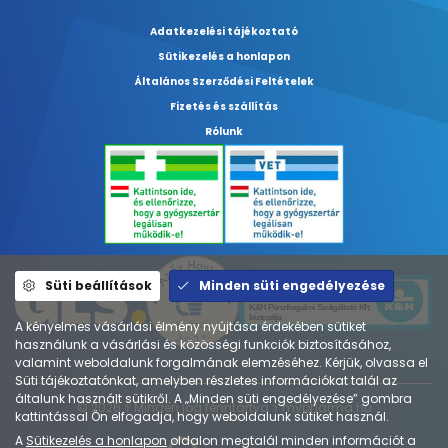
Adatkezelési tájékoztató
Sütikezelés a honlapon
Általános Szerződési Feltételek
Fizetés és szállítás
Rólunk
Süti beállítások
Minden süti engedélyezése
A kényelmes vásárlási élmény nyújtása érdekében sütiket
használunk a vásárlási és közösségi funkciók biztosításához,
valamint weboldalunk forgalmának elemzéséhez. Kérjük, olvassa el
Süti tájékoztatónkat, amelyben részletes információkat talál az
általunk használt sütikről. A „Minden süti engedélyezése” gombra
© 2026 ⚕︎ Minden jog fenntartva ⚕︎ mypharma.hu
kattintással Ön elfogadja, hogy weboldalunk sütiket használ.
A
Sütikezelés a honlapon
oldalon megtalál minden információt a