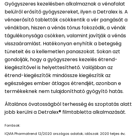
Gyógyszeres kezelésben alkalmaznak a vénafalat
belülről erősítő gyógyszereket, ilyen a Detralex is. A
vénaerősítő tabletták csökkentik a vér pangását a
vénákban, hiszen a vénás tónus fokozódik, a vénák
tágulékonysága csökken, valamint javítják a vénás
visszaáramlást. Hatékonyan enyhítik a betegség
tüneteit és a kellemetlen panaszokat. Sokan azt
gondolják, hogy a gyógyszeres kezelés étrend-
kiegészítővel is helyettesíthető. Valójában az
étrend-kiegészítők mindössze kiegészítik az
egészséges ember átlagos étrendjét, azonban e
termékeknek nem tulajdonítható gyógyító hatás.
Általános óvatosságból terhesség és szoptatás alatt
jobb kerülni a Detralex® filmtabletta alkalmazását.
Források:
IQVIA Pharmatrend 12/2020 országos adatok; időszak: 2020 teljes év;