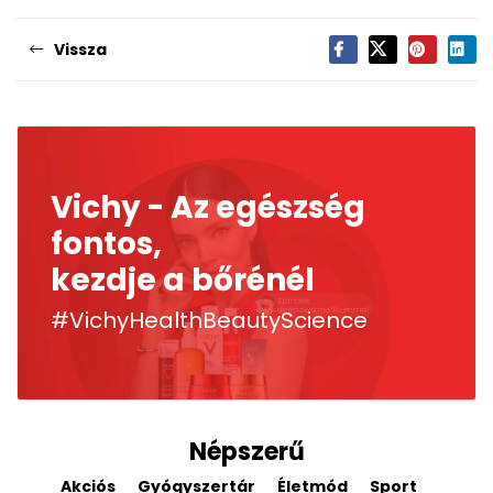
Vissza
Vichy - Az egészség
fontos,
kezdje a bőrénél
#VichyHealthBeautyScience
Népszerű
Akciós
Gyógyszertár
Életmód
Sport
Derm