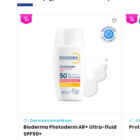
Dermokozmetikum
O
Bioderma Photoderm AR+ Ultra-fluid
Prot
SPF50+