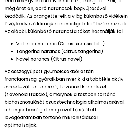
Detralex® gyártási folyamata az „orangette”-ek, a
még éretlen, apró narancsok begyűjtésével
kezdődik. Az orangette-eik a világ különböző vidékein
lévő, kedvező klímájú narancsligetekből származnak.
Az alábbi, különböző narancsfajtákat használják fel:
Valencia narancs (Citrus sinensis late)
Tangerina narancs (Citrus tangerina)
Navel narancs (Citrus navel)
Az összegyűjtött gyümölcsökből aztán
franciaországi gyáraikban nyerik ki a többféle aktív
összetevőt tartalmazó, flavonoid komplexet
(flavonoid frakció), amelynek a testben történő
biohasznosulását csúcstechnológia alkalmazásával,
a hangsebességet megközelítő sűrített
levegőáramban történő mikronizálással
optimalizálják.