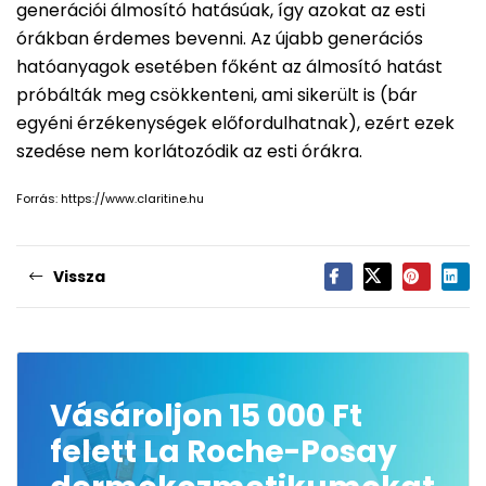
generációi álmosító hatásúak, így azokat az esti
órákban érdemes bevenni. Az újabb generációs
hatóanyagok esetében főként az álmosító hatást
próbálták meg csökkenteni, ami sikerült is (bár
egyéni érzékenységek előfordulhatnak), ezért ezek
szedése nem korlátozódik az esti órákra.
Forrás: https://www.claritine.hu
Vissza
Vásároljon 15 000 Ft
felett La Roche-Posay