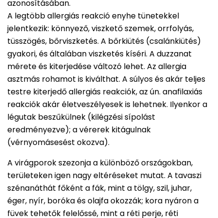
azonosításában.
A legtöbb allergiás reakció enyhe tünetekkel
jelentkezik: könnyező, viszkető szemek, orrfolyás,
tüsszögés, bőrviszketés. A bőrkiütés (csalánkiütés)
gyakori, és általában viszketés kíséri. A duzzanat
mérete és kiterjedése változó lehet. Az allergia
asztmás rohamot is kiválthat. A súlyos és akár teljes
testre kiterjedő allergiás reakciók, az ún. anafilaxiás
reakciók akár életveszélyesek is lehetnek. Ilyenkor a
légutak beszűkülnek (kilégzési sípolást
eredményezve); a vérerek kitágulnak
(vérnyomásesést okozva).
A virágporok szezonja a különböző országokban,
területeken igen nagy eltéréseket mutat. A tavaszi
szénanáthát főként a fák, mint a tölgy, szil, juhar,
éger, nyír, boróka és olajfa okozzák; kora nyáron a
füvek tehetők felelőssé, mint a réti perje, réti