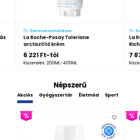
Dermokozmetikum
D
lás
La Roche-Posay Toleriane
La R
arctisztító krém
Ric
szár
6 221
Ft
-tól
7 8
Kiszerelés: 200ML-400ML
Kisze
Népszerű
Akciós
Gyógyszertár
Életmód
Sport
Derm