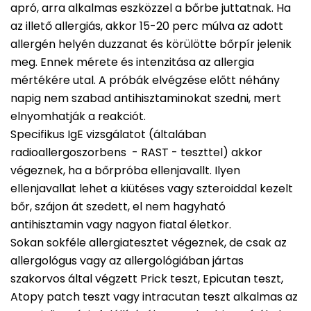
apró, arra alkalmas eszközzel a bőrbe juttatnak. Ha
az illető allergiás, akkor 15-20 perc múlva az adott
allergén helyén duzzanat és körülötte bőrpír jelenik
meg. Ennek mérete és intenzitása az allergia
mértékére utal. A próbák elvégzése előtt néhány
napig nem szabad antihisztaminokat szedni, mert
elnyomhatják a reakciót.
Specifikus IgE vizsgálatot (általában
radioallergoszorbens - RAST - teszttel) akkor
végeznek, ha a bőrpróba ellenjavallt. Ilyen
ellenjavallat lehet a kiütéses vagy szteroiddal kezelt
bőr, szájon át szedett, el nem hagyható
antihisztamin vagy nagyon fiatal életkor.
Sokan sokféle allergiatesztet végeznek, de csak az
allergológus vagy az allergológiában jártas
szakorvos által végzett Prick teszt, Epicutan teszt,
Atopy patch teszt vagy intracutan teszt alkalmas az