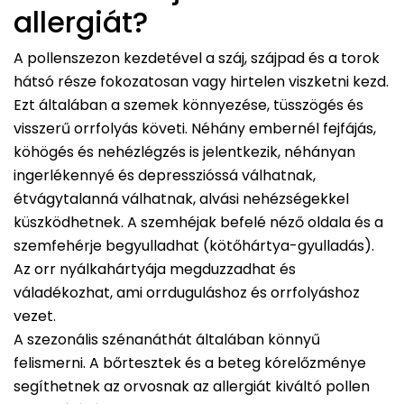
allergiát?
A pollenszezon kezdetével a száj, szájpad és a torok
hátsó része fokozatosan vagy hirtelen viszketni kezd.
Ezt általában a szemek könnyezése, tüsszögés és
visszerű orrfolyás követi. Néhány embernél fejfájás,
köhögés és nehézlégzés is jelentkezik, néhányan
ingerlékennyé és depresszióssá válhatnak,
étvágytalanná válhatnak, alvási nehézségekkel
küszködhetnek. A szemhéjak befelé néző oldala és a
szemfehérje begyulladhat (kötőhártya-gyulladás).
Az orr nyálkahártyája megduzzadhat és
váladékozhat, ami orrduguláshoz és orrfolyáshoz
vezet.
A szezonális szénanáthát általában könnyű
felismerni. A bőrtesztek és a beteg kórelőzménye
segíthetnek az orvosnak az allergiát kiváltó pollen