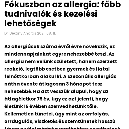
Fókuszban az allergia: főbb
tudnivalók és kezelési
lehetőségek
Dr. Dékány András 2021. 08. 11.
Az allergiások száma évről évre növekszik, ez
mindennapjainkat egyre nehezebbé teszi. Az
allergia nem velünk született, hanem szerzett
reakció, legtöbb esetben gyermek és fiatal
felnőttkorban alakul ki. A szezonális allergiás
nátha évente átlagosan 3 hónapot tesz
nehezebbé. Ha azt vesszük alapul, hogy az
átlagéletkor 75 év, úgy ez azt jelenti, hogy
életünk 15 évében szenvedhetünk tőle.
Kellemetlen tünetei, úgy mint az orrfolyás,
orrdugulás, viszketés és szemtünetek hosszú
távon az életminőség romlásához vezethetnek.