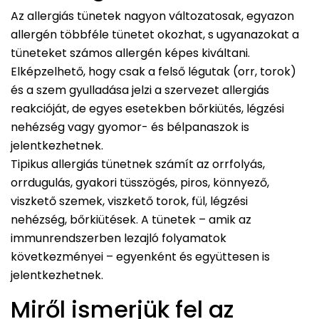
Az allergiás tünetek nagyon változatosak, egyazon
allergén többféle tünetet okozhat, s ugyanazokat a
tüneteket számos allergén képes kiváltani.
Elképzelhető, hogy csak a felső légutak (orr, torok)
és a szem gyulladása jelzi a szervezet allergiás
reakcióját, de egyes esetekben bőrkiütés, légzési
nehézség vagy gyomor- és bélpanaszok is
jelentkezhetnek.
Tipikus allergiás tünetnek számít az orrfolyás,
orrdugulás, gyakori tüsszögés, piros, könnyező,
viszkető szemek, viszkető torok, fül, légzési
nehézség, bőrkiütések. A tünetek – amik az
immunrendszerben lezajló folyamatok
következményei – egyenként és együttesen is
jelentkezhetnek.
Miről ismerjük fel az