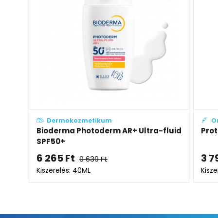
Dermokozmetikum
O
Bioderma Photoderm AR+ Ultra-fluid
Prot
SPF50+
6 265
Ft
3 7
9 639
Ft
Kiszerelés: 40ML
Kisze