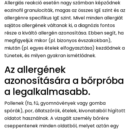
Allergiás reakció esetén nagy számban képződnek
eozinofil granulociták, magas az összes IgE szint és az
allergénre specifikus IgE szint. Mivel minden allergiát
sajátos allergének váltanak ki, a diagnózis fontos
része a kiváltó allergén azonosítása. Ebben segít, ha
megfigyeljük mikor (pl. bizonyos évszakokban),
miután (pl. egyes ételek elfogyasztása) kezdődnek a
tünetek, és milyen gyakran ismétlődnek.
Az allergének
azonosítására a bőrpróba
a legalkalmasabb.
Pollenek (fa, fű, gyomnövények vagy gomba
spórák), por, állatszőrök, ételek, kivonataiból hígított
oldatot használnak. A vizsgált személy bőrére
cseppentenek minden oldatból, melyet aztán egy