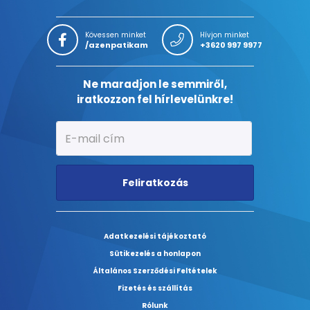
Kövessen minket
Hívjon minket
/azenpatikam
+3620 997 9977
Ne maradjon le semmiről,
iratkozzon fel hírlevelünkre!
Feliratkozás
Adatkezelési tájékoztató
Sütikezelés a honlapon
Általános Szerződési Feltételek
Fizetés és szállítás
Rólunk