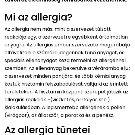
Mi az allergia?
Az allergia nem más, mint a szervezet túlzott
reakciója egy, a szervezetre egyébként ártalmatlan
anyagra. Az allergiás ember szervezete megpróbálja
eltávolítani a számára idegennek tűnő anyagot, és
speciális ellenanyagot kezd termelni az allergénnel
szemben. Az ellenanyag bekerülve a véráramba eljut
a szervezet minden pontjára, és több kémiai anyag,
köztük hisztamin felszabadulását váltja ki az érintett
területeken. A hisztamin központi szerepet játszik az
allergiás reakciók –(viszketés, orrfolyás stb.)
kialakulásában. A legismertebb allergének a pollen
(virágpor), az állatszőr, a poratka és a penész.
Az allergia tünetei