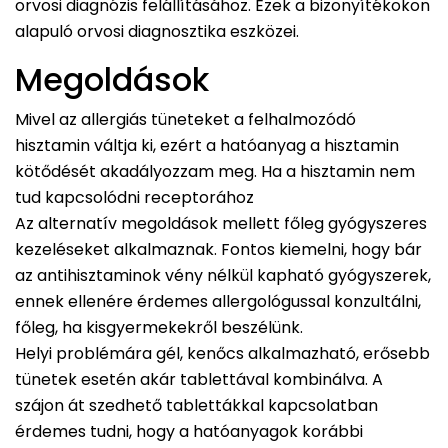
orvosi diagnózis felállításához. Ezek a bizonyítékokon
alapuló orvosi diagnosztika eszközei.
Megoldások
Mivel az allergiás tüneteket a felhalmozódó
hisztamin váltja ki, ezért a hatóanyag a hisztamin
kötődését akadályozzam meg. Ha a hisztamin nem
tud kapcsolódni receptorához
Az alternatív megoldások mellett főleg gyógyszeres
kezeléseket alkalmaznak. Fontos kiemelni, hogy bár
az antihisztaminok vény nélkül kapható gyógyszerek,
ennek ellenére érdemes allergológussal konzultálni,
főleg, ha kisgyermekekről beszélünk.
Helyi problémára gél, kenőcs alkalmazható, erősebb
tünetek esetén akár tablettával kombinálva. A
szájon át szedhető tablettákkal kapcsolatban
érdemes tudni, hogy a hatóanyagok korábbi