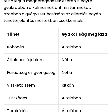
felső légúti megbetegedések esetén is egyre
gyakrabban alkalmaznak antihisztaminokat,
azonban a gyógyszer hatására az allergiás egyén
tünetei jelentős mértékben csökkennek.
Tünet
Gyakoriság megfázás 
Köhögés
Általában
Általános fájdalom
Néha
Fáradtság és gyengeség
Néha
Viszkető szem
Ritkán
Tüsszögés
Általában
Torokfájás
Általában