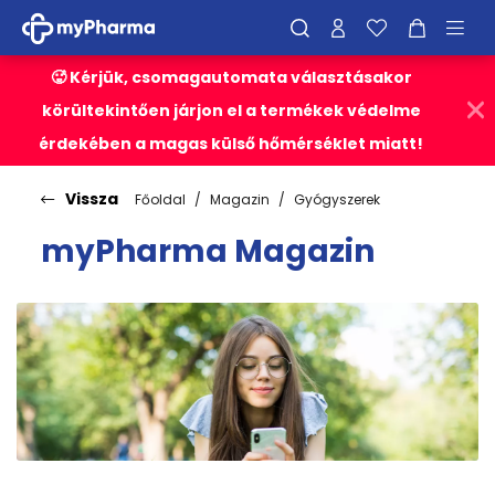
🥵 Kérjük, csomagautomata választásakor
körültekintően járjon el a termékek védelme
érdekében a magas külső hőmérséklet miatt!
Vissza
Főoldal
Magazin
Gyógyszerek
myPharma Magazin