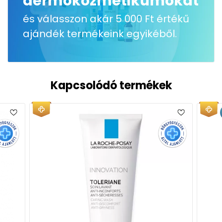
dermokozmetikumokat
és válasszon akár 5 000 Ft értékű
ajándék termékeink egyikéből.
Kapcsolódó termékek