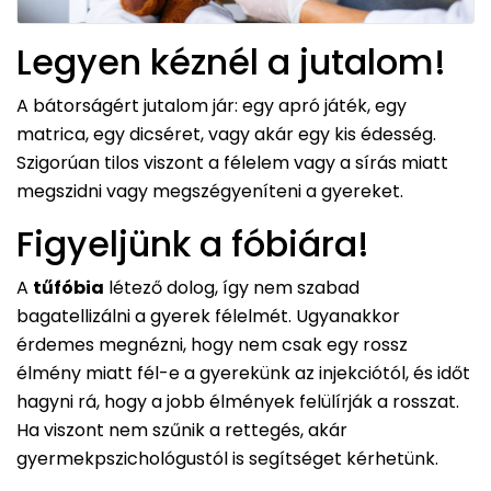
Legyen kéznél a jutalom!
A bátorságért jutalom jár: egy apró játék, egy
matrica, egy dicséret, vagy akár egy kis édesség.
Szigorúan tilos viszont a félelem vagy a sírás miatt
megszidni vagy megszégyeníteni a gyereket.
Figyeljünk a fóbiára!
A
tűfóbia
létező dolog, így nem szabad
bagatellizálni a gyerek félelmét. Ugyanakkor
érdemes megnézni, hogy nem csak egy rossz
élmény miatt fél-e a gyerekünk az injekciótól, és időt
hagyni rá, hogy a jobb élmények felülírják a rosszat.
Ha viszont nem szűnik a rettegés, akár
gyermekpszichológustól is segítséget kérhetünk.