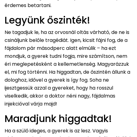
érdemes betartani.
Legyünk őszinték!
Ne tagadjuk le, ha az orvosnál oltás várható, de ne is
csináljunk belőle tragédiát. Igen, kicsit fájni fog, de a
fájdalom pár másodperc alatt elmúlik – ha ezt
mondjuk, a gyerek tudni fogja, mire számítson, nem
éri meglepetésként a kellemetlenség. Magyarázzuk
el, mi fog történni. Ha higgadtan, de őszintén állunk a
dologhoz, idővel a gyerek is így fog. Soha ne
ijesztgessük azzal a gyereket, hogy ha rosszul
viselkedik, akkor a doktor néni nagy, fájdalmas
injekcióval várja majd!
Maradjunk higgadtak!
Ha a szülő ideges, a gyerek is az lesz. Vagyis