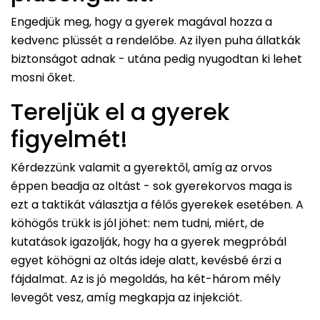
Engedjük meg, hogy a gyerek magával hozza a
kedvenc plüssét a rendelőbe. Az ilyen puha állatkák
biztonságot adnak - utána pedig nyugodtan ki lehet
mosni őket.
Tereljük el a gyerek
figyelmét!
Kérdezzünk valamit a gyerektől, amíg az orvos
éppen beadja az oltást - sok gyerekorvos maga is
ezt a taktikát választja a félős gyerekek esetében. A
köhögős trükk is jól jöhet: nem tudni, miért, de
kutatások igazolják, hogy ha a gyerek megpróbál
egyet köhögni az oltás ideje alatt, kevésbé érzi a
fájdalmat. Az is jó megoldás, ha két-három mély
levegőt vesz, amíg megkapja az injekciót.