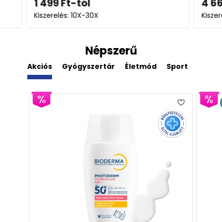
4 666
Ft
4 0
Kiszerelés: 30X
Kisz
Népszerű
Akciós
Gyógyszertár
Életmód
Sport
Derm