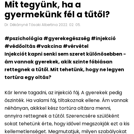
Mit tegyünk, ha a
gyermekünk fél a tűtől?
Dr. Dékányné Tósaki Albertina 2022. 02. 05.
#pszichológia #gyerekegészség #injekció
#védőoltás #vakcina #vérvétel
Injekciót kapni senki sem szeret különösebben -
ám vannak gyerekek, akik szinte fóbiásan
rettegnek a tűtől. Mit tehetünk, hogy ne legyen
tortúra egy oltás?
Kár lenne tagadni, az injekció fáj. A gyerekek pedig
őszinték. Ha valami fáj, tiltakoznak ellene. Ám vannak
néhányan, akikkel kész tortúra oltásra menni,
annyira rettegnek a tűtől. Szerencsére szülőként
sokat tehetünk érte, hogy idővel megszokják ezt a kis
kellemetlenséget. Megmutatjuk, milyen szabályokat