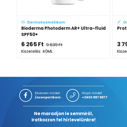
Dermokozmetikum
O
Bioderma Photoderm AR+ Ultra-fluid
Prot
SPF50+
6 265
Ft
3 7
9 639
Ft
Kiszerelés: 40ML
Kisze
Kövessen minket
Hívjon minket
/azenpatikam
+3620 997 9977
Ne maradjon le semmiről,
iratkozzon fel hírlevelünkre!