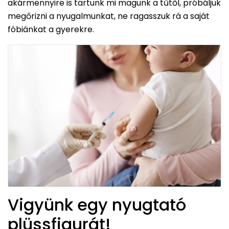
akármennyire is tartunk mi magunk a tűtől, próbáljuk
megőrizni a nyugalmunkat, ne ragasszuk rá a saját
fóbiánkat a gyerekre.
Vigyünk egy nyugtató
plüssfigurát!