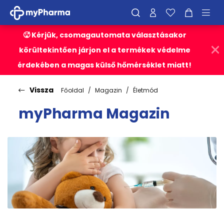
🥵 Kérjük, csomagautomata választásakor
körültekintően járjon el a termékek védelme
érdekében a magas külső hőmérséklet miatt!
Vissza
Főoldal
Magazin
Életmód
myPharma Magazin