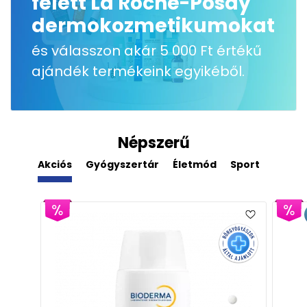
felett La Roche-Posay
dermokozmetikumokat
és válasszon akár 5 000 Ft értékű
ajándék termékeink egyikéből.
Népszerű
Akciós
Gyógyszertár
Életmód
Sport
Derm