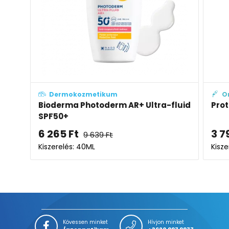
Dermokozmetikum
O
Bioderma Photoderm AR+ Ultra-fluid
Prot
SPF50+
6 265
Ft
3 7
9 639
Ft
Kiszerelés: 40ML
Kisze
Kövessen minket
Hívjon minket