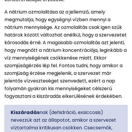
A nátrium ozmolalitása az a jellemző, amely
megmutatja, hogy egységnyi vízben mennyi a
nátrium mennyisége. Az ozmolalitás csak igen szűk
határok között változhat anélkül, hogy a szervezetet
károsodás érné. A magasabb ozmolalitás azt jelenti,
hogy megnőtt a nátrium koncentrációja, leginkább a
víz mennyiségének csökkenése miatt. Ekkor
szomjúságérzés lép fel. Fontos tudni, hogy amikor a
szomjúság érzése megjelenik, a szervezet már
jelentős vízveszteséget szenvedett, ezért a nap
folyamán gyakran kis mennyiségeket célszerű
fogyasztani a kiszáradás elkerülésének érdekében.
Kiszáradás
nak (dehidráció, exsiccosis)
nevezzük azt az állapotot, amikor a szervezet
víztartalma kritikusan csökken. Csecsemők,