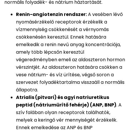
normális folyadék- és nátrium háztartását.
Renin-angiotenzin rendszer:
A vesében lévő
nyomásérzékelő receptorok érzékelik a
vízmennyiség csökkenését a vérnyomás
csökkenésén keresztül. Ennek hatására
emelkedik a renin nevű anyag koncentrációja,
amely több lépcsőn keresztül
végeredményben emeli az aldoszteron hormon
vérszintjét. Az aldoszteron hatására csökken a
vese nátrium- és víz ürítése, végső soron a
szervezet folyadéktartalma visszaáll a normális
állapotra.
Atrialis (pitvari) és agyi natriuretikus
peptid (nátriumürítő fehérje) (ANP, BNP)
. A
szív falában olyan receptorok találhatók,
melyek a keringő vér mennyiségét érzékelik.
Ennek emelkedése az ANP és BNP