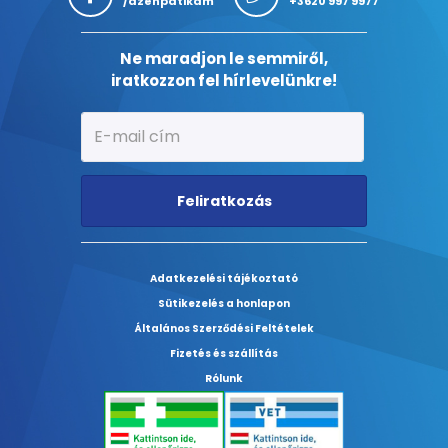
/azenpatikam
+3620 997 9977
Ne maradjon le semmiről,
iratkozzon fel hírlevelünkre!
Feliratkozás
Adatkezelési tájékoztató
Sütikezelés a honlapon
Általános Szerződési Feltételek
Fizetés és szállítás
Rólunk