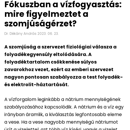
Fókuszban a vízfogyasztás:
mire figyelmeztet a
szomjúságérzet?
Dr. Dékány András 2023. 06. 23.
A szomjúság a szervezet fiziológiai válasza a
folyadékegyensúly eltolódására. A
folyadéktartalom csökkenése súlyos
zavarokhoz vezet, ezért az emberi szervezet
nagyon pontosan szabályozza a test folyadék-
és elektrolit-háztartását.
A vízforgalom leginkább a nátrium mennyiségének
szabályozásához kapcsolódik. A nátrium és a víz egy
irányban áramlik, a kiválasztás legfontosabb eleme
a vese. Ha a vese nagyobb mennyiségű nátriumot
ürít a vizelettel, azt több víz kíséri, vagyis a vizelet