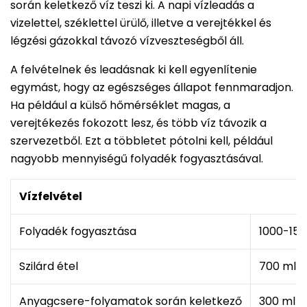
során keletkező víz teszi ki. A napi vízleadás a
vizelettel, széklettel ürülő, illetve a verejtékkel és
légzési gázokkal távozó vízveszteségből áll.
A felvételnek és leadásnak ki kell egyenlítenie
egymást, hogy az egészséges állapot fennmaradjon.
Ha például a külső hőmérséklet magas, a
verejtékezés fokozott lesz, és több víz távozik a
szervezetből. Ezt a többletet pótolni kell, például
nagyobb mennyiségű folyadék fogyasztásával.
Vízfelvétel
Folyadék fogyasztása
1000-150
Szilárd étel
700 ml
Anyagcsere-folyamatok során keletkező
300 ml