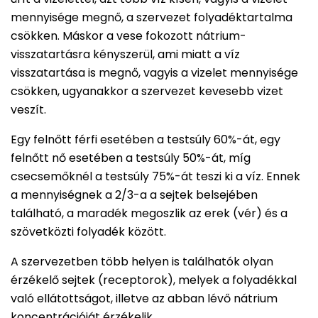
mennyisége megnő, a szervezet folyadéktartalma
csökken. Máskor a vese fokozott nátrium-
visszatartásra kényszerül, ami miatt a víz
visszatartása is megnő, vagyis a vizelet mennyisége
csökken, ugyanakkor a szervezet kevesebb vizet
veszít.
Egy felnőtt férfi esetében a testsúly 60%-át, egy
felnőtt nő esetében a testsúly 50%-át, míg
csecsemőknél a testsúly 75%-át teszi ki a víz. Ennek
a mennyiségnek a 2/3-a a sejtek belsejében
található, a maradék megoszlik az erek (vér) és a
szövetközti folyadék között.
A szervezetben több helyen is találhatók olyan
érzékelő sejtek (receptorok), melyek a folyadékkal
való ellátottságot, illetve az abban lévő nátrium
koncentrációját érzékelik.