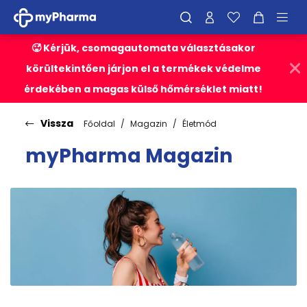
🥵 Kérjük, csomagautomata választásakor
körültekintően járjon el a termékek védelme
érdekében a magas külső hőmérséklet miatt!
Vissza
Főoldal
Magazin
Életmód
myPharma Magazin