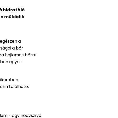
jó hidratáló
an működik.
 egészen a
ságai a bőr
ra hajlamos bőrre.
sában egyes
etikumban
rin található,
olum - egy nedvszívó