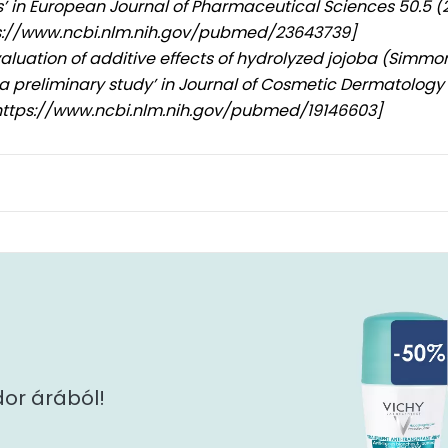
s’ in European Journal of Pharmaceutical Sciences 50.5 (
tps://www.ncbi.nlm.nih.gov/pubmed/23643739]
‘Evaluation of additive effects of hydrolyzed jojoba (Simm
 a preliminary study’ in Journal of Cosmetic Dermatology 
 https://www.ncbi.nlm.nih.gov/pubmed/19146603]
or árából!