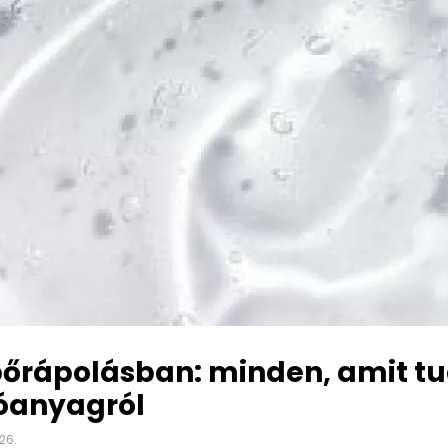
 bőrápolásban: minden, amit tu
tóanyagról
26.