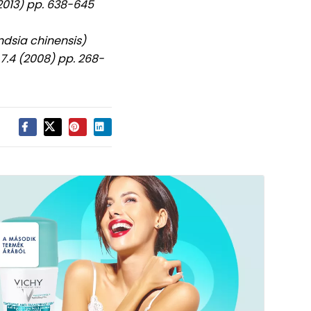
2013) pp. 638-645
ondsia chinensis)
7.4 (2008) pp. 268-