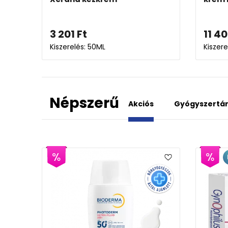
3 201
Ft
11 40
Kiszerelés: 50ML
Kiszere
Népszerű
Akciós
Gyógyszertá