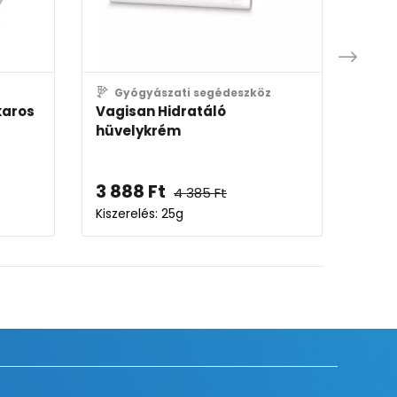
Gyógyászati segédeszköz
D
karos
Vagisan Hidratáló
Vich
hüvelykrém
hidr
3 888
Ft
7 4
4 385
Ft
Kiszerelés: 25g
Kisze