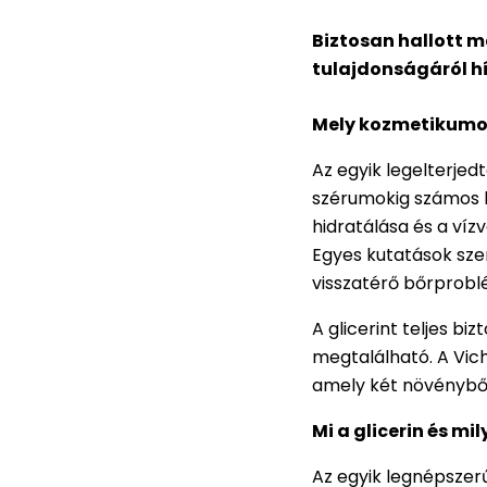
Biztosan hallott má
tulajdonságáról h
Mely kozmetikumok
Az egyik legelterjed
szérumokig számos k
hidratálása és a ví
Egyes kutatások szer
visszatérő bőrproblé
A glicerint teljes b
megtalálható. A Vic
amely két növényből
Mi a glicerin és mi
Az egyik legnépszer