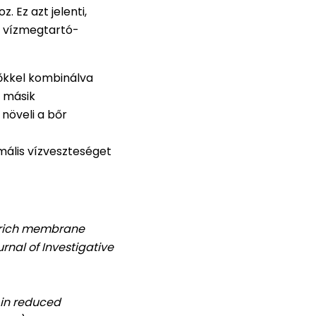
 Ez azt jelenti,
r vízmegtartó-
vőkkel kombinálva
y másik
 növeli a bőr
mális vízveszteséget
n-rich membrane
rnal of Investigative
y in reduced