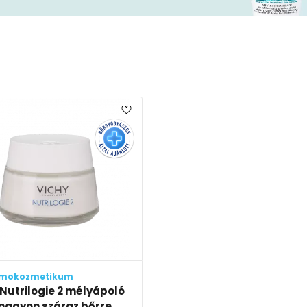
mokozmetikum
 Nutrilogie 2 mélyápoló
nagyon száraz bőrre