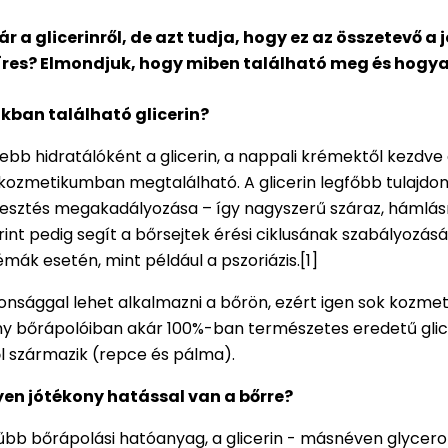
r a glicerinről, de azt tudja, hogy ez az összetevő a 
íres? Elmondjuk, hogy miben található meg és hogy
ban található glicerin?
tebb hidratálóként a glicerin, a nappali krémektől kezdve
ozmetikumban megtalálható. A glicerin legfőbb tulajdon
zvesztés megakadályozása – így nagyszerű száraz, hámlás
int pedig segít a bőrsejtek érési ciklusának szabályozá
mák esetén, mint például a pszoriázis.[1]
iztonsággal lehet alkalmazni a bőrön, ezért igen sok kozm
hy bőrápolóiban akár 100%-ban természetes eredetű glice
 származik (repce és pálma).
lyen jótékony hatással van a bőrre?
űbb bőrápolási hatóanyag, a glicerin - másnéven glycer