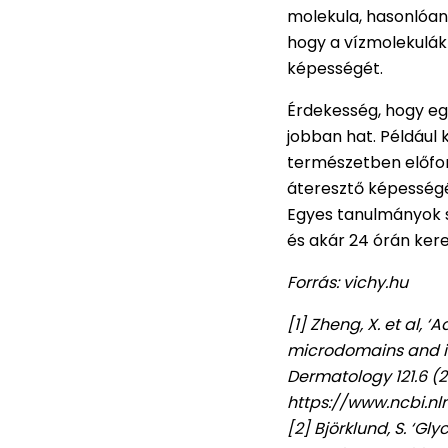
molekula, hasonlóan 
hogy a vízmolekulák
képességét.
Érdekesség, hogy eg
jobban hat. Például 
természetben előford
áteresztő képességét
Egyes tanulmányok s
és akár 24 órán kere
Forrás: vichy.hu
[1] Zheng, X. et al,
microdomains and is 
Dermatology 121.6 (2
https://www.ncbi.n
[2] Björklund, S. ‘G