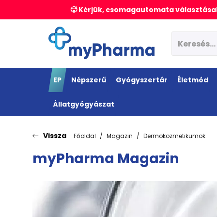
🥵 Kérjük, csomagautomata választásak
EP
Népszerű
Gyógyszertár
Életmód
Állatgyógyászat
Vissza
Főoldal
Magazin
Dermokozmetikumok
myPharma Magazin