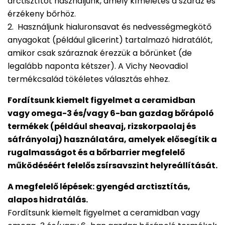
arctisztítót használjunk, amely kíméletes a száraz és
érzékeny bőrhöz.
2. Használjunk hialuronsavat és nedvességmegkötő
anyagokat (például glicerint) tartalmazó hidratálót,
amikor csak száraznak érezzük a bőrünket (de
legalább naponta kétszer). A Vichy Neovadiol
termékcsalád tökéletes választás ehhez.
Fordítsunk kiemelt figyelmet a ceramidban
vagy omega-3 és/vagy 6-ban gazdag bőrápoló
termékek (például sheavaj, rizskorpaolaj és
sáfrányolaj) használatára, amelyek elősegítik a
rugalmasságot és a bőrbarrier megfelelő
működéséért felelős zsírsavszint helyreállítását.
A megfelelő lépések: gyengéd arctisztítás,
alapos hidratálás.
Fordítsunk kiemelt figyelmet a ceramidban vagy