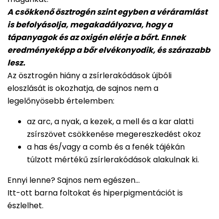
A csökkenő ösztrogén szint egyben a véráramlást
is befolyásolja, megakadályozva, hogy a
tápanyagok és az oxigén elérje a bőrt. Ennek
eredményeképp a bőr elvékonyodik, és szárazabb
lesz.
Az ösztrogén hiány a zsírlerakódások újbóli
eloszlását is okozhatja, de sajnos nem a
legelőnyösebb értelemben:
az arc, a nyak, a kezek, a mell és a kar alatti
zsírszövet csökkenése megereszkedést okoz
a has és/vagy a comb és a fenék tájékán
túlzott mértékű zsírlerakódások alakulnak ki.
Ennyi lenne? Sajnos nem egészen…
Itt-ott barna foltokat és hiperpigmentációt is
észlelhet.