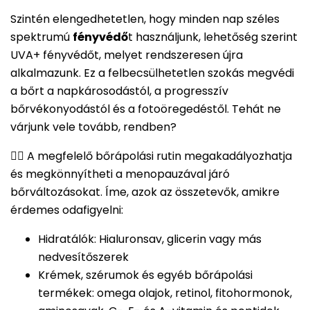
Szintén elengedhetetlen, hogy minden nap széles
spektrumú
fényvédő
t használjunk, lehetőség szerint
UVA+ fényvédőt, melyet rendszeresen újra
alkalmazunk. Ez a felbecsülhetetlen szokás megvédi
a bőrt a napkárosodástól, a progresszív
bőrvékonyodástól és a fotoöregedéstől. Tehát ne
várjunk vele tovább, rendben?
👉🏻 A megfelelő bőrápolási rutin megakadályozhatja
és megkönnyítheti a menopauzával járó
bőrváltozásokat. Íme, azok az összetevők, amikre
érdemes odafigyelni:
Hidratálók: Hialuronsav, glicerin vagy más
nedvesítőszerek
Krémek, szérumok és egyéb bőrápolási
termékek: omega olajok, retinol, fitohormonok,