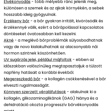
Elvékonyodás
- több mélyebb ránc jelenik meg,
különösen a szemek és az ajkak környékén, a sebek
hosszabb ideig gyógyulnak.
Érzékeny bőr
- a bőr gyakran irritált, kivörösödik és
érzékennyé válik, ezért a bőrápolással kapcsolatos
döntéseket óvatosabban kell kezelni.
Akné
- a meglévő bőrproblémák súlyosbodhatnak
vagy de novo kialakulhatnak az alacsonyabb női
hormon szintnek köszönhetően.
UV sugárzás jelei, például májfoltok
- ebben az
időszakban valószínűleg megtapasztaljuk a túlzott
napfény hatásait a korábbi évekből.
Megereszkedő bőr
- a kollagén csökkenésével a bőr
elveszti rugalmasságát.
Könnyen szerzett véraláfutások
- alakulnak ki a
kollagén, glikozaminoglikánok (GAG) hiánya és a
dehidratáció okozta progresszív bőrvékonyodás