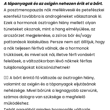
A tápanyagok és az oxigén nehezen érik el a bőrt.
A posztmenopauzás nők mellékveséi és petefészkei
ezenfelül továbbra is androgéneket választanak ki.
Ezek a hormonok ösztrogén hiány mellett olyan
tüneteket okoznak, mint a hang elmélyülése, az
arcszőrzet megjelenése, a zsíros bőr és/vagy
pattanások kialakulása. Persze nem azt állítjuk, hogy
a nők teljesen férfivá válnak, de a hormonok
trükkösek, és mivel sok női, illetve férfi vonásért
felelősek, a változókorban lévő nőknek férfias
tulajdonságokat kölcsönözhetnek!
👉🏻 A bőrt érintő fő változás az ösztrogén hiány,
valamint az oxigén és a tápanyagok eljutásának
nehézsége. Mivel bőrünk a legnagyobb szervünk,
számos dologra van szüksége a megfelelő
működéshez.
Tehát nagyjából minden hormonális változás