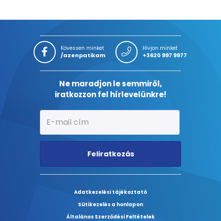
Kövessen minket
Hívjon minket
/azenpatikam
+3620 997 9977
Ne maradjon le semmiről,
iratkozzon fel hírlevelünkre!
Feliratkozás
Adatkezelési tájékoztató
Sütikezelés a honlapon
Általános Szerződési Feltételek