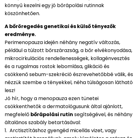
könnyű kezelni egy jó bőrápolási rutinnak
köszönhetően.
A bőröregedés genetikai és külső tényezők
eredménye.
Perimenopauza idején néhány negatív változás,
például a túlzott bőrszárazság, a bőr elvékonyodása,
mikrocirkulációs rendellenességek, kollagénvesztés
és a rugalmas rostok lebomlása, glikáció és
csökkenő sebum-szekréció észrevehetőbbé válik, és
nézzük szembe a tényekkel, néha túlságosan látható
lesz!
Jó hír, hogy a menopauza ezen tünetei
csökkenthetők a dermatológusunk által ajánlott,
megfelelő
bőrápolási rutin
segítségével, és néhány
általános szabály betartásával:
1. Arctisztításhoz gyengéd micellás vizet, vagy