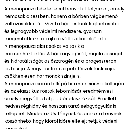
A menopauza hihetetlenül bonyolult folyamat, amely
nemcsak a testben, hanem a bőrben végbemenő
változásokkal jár. Mivel a bőr testünk legfontosabb
és legnagyobb védelmi rendszere, gyorsan
megmutatkoznak rajta a változókor első jelei.
A menopauza alatt sokat változik a
hormonháztartás. A bőr ragyogását, rugalmasságát
és hidratáltságát az ösztrogén és a progeszteron
biztosítja. Ahogy csökken a petefészek funkciója,
csökken ezen hormonok szintje is.
A menopauza során fellépő hormon hiány a kollagén
és az elasztikus rostok lebomlását eredményezi,
amely megváltoztatja a bőr elasztózisát. Emellett
nedvességhiány és hosszan tartó sebgyógyulás is
felléphet. Mindez az UV fénynek és annak a ténynek
köszönhető, hogy időről időre elfelejthetjük védeni
magunkat.