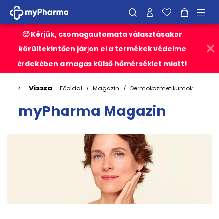
🥵 Kérjük, csomagautomata választásakor
körültekintően járjon el a termékek védelme
érdekében a magas külső hőmérséklet miatt!
Vissza
Főoldal
Magazin
Dermokozmetikumok
myPharma Magazin