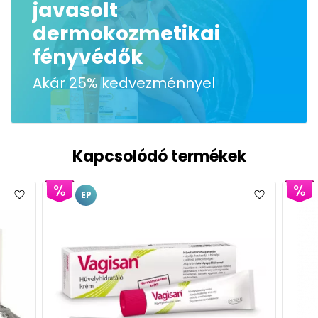
javasolt
dermokozmetikai
fényvédők
Akár 25% kedvezménnyel
Kapcsolódó termékek
EP