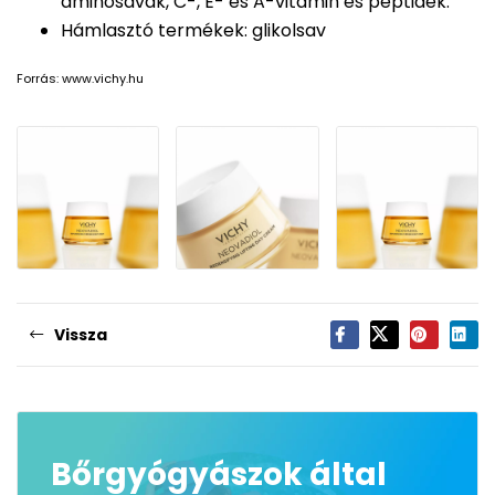
aminosavak, C-, E- és A-vitamin és peptidek.
Hámlasztó termékek: glikolsav
Forrás: www.vichy.hu
Vissza
Bőrgyógyászok által