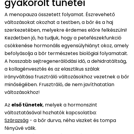
gyakorolt tünetei
A menopauza összetett folyamat. Észrevehető
változásokat okozhat a testben, a bőr és a haj
szerkezetében, melyekre érdemes előre felkészülni!
Kezdetben jó, ha tudjuk, hogy a petefészekfunkció
csökkenése hormonális egyensúlyhiányt okoz, amely
befolyásolja a bõr természetes biológiai folyamatait.
A hosszabb sejtregenerálódási idő, a dehidratáltság,
a kollagénvesztés és az elasztikus szálak
irányváltása frusztráló változásokhoz vezetnek a bőr
minőségében. Frusztráló, de nem javíthatatlan
változásokhoz!
Az
első tünetek
, melyek a hormonszint
változtatásával hozhatók kapcsolatba:
Szárazság
- a bőr durva, néha viszket és tompa
fényűvé válik.