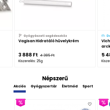
Gyógyászati segédeszköz
D
Vagisan Hidratáló hüvelykrém
Vich
arck
3 888
Ft
5 4
4 385
Ft
Kiszerelés: 25g
Kisze
Népszerű
Akciós
Gyógyszertár
Életmód
Sport
Derm