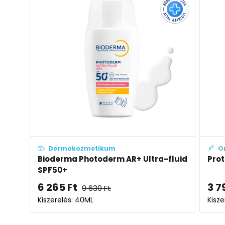
Dermokozmetikum
O
Bioderma Photoderm AR+ Ultra-fluid
Prot
SPF50+
6 265
Ft
3 7
9 639
Ft
Kiszerelés: 40ML
Kisze