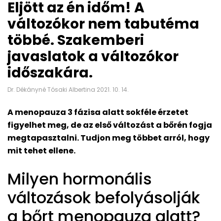
Eljött az én időm! A
változókor nem tabutéma
többé. Szakemberi
javaslatok a változókor
időszakára.
Dr. Dékányné Tósaki Albertina 2021. 10. 14.
A menopauza 3 fázisa alatt sokféle érzetet
figyelhet meg, de az első változást a bőrén fogja
megtapasztalni. Tudjon meg többet arról, hogy
mit tehet ellene.
Milyen hormonális
változások befolyásolják
a bőrt menopauza alatt?