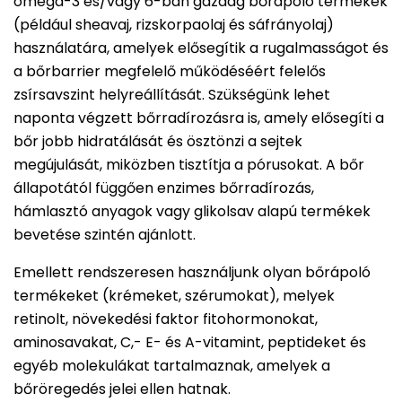
omega-3 és/vagy 6-ban gazdag bőrápoló termékek
(például sheavaj, rizskorpaolaj és sáfrányolaj)
használatára, amelyek elősegítik a rugalmasságot és
a bőrbarrier megfelelő működéséért felelős
zsírsavszint helyreállítását. Szükségünk lehet
naponta végzett bőrradírozásra is, amely elősegíti a
bőr jobb hidratálását és ösztönzi a sejtek
megújulását, miközben tisztítja a pórusokat. A bőr
állapotától függően enzimes bőrradírozás,
hámlasztó anyagok vagy glikolsav alapú termékek
bevetése szintén ajánlott.
Emellett rendszeresen használjunk olyan bőrápoló
termékeket (krémeket, szérumokat), melyek
retinolt, növekedési faktor fitohormonokat,
aminosavakat, C,- E- és A-vitamint, peptideket és
egyéb molekulákat tartalmaznak, amelyek a
bőröregedés jelei ellen hatnak.