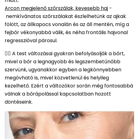
miatt.
Arcon megjelenő szőrszálak, kevesebb haj
-
nemkívánatos szőrszálakat észlelhetünk az ajkak
fölött, az állkapocs vonalán és az áll mentén, míg a
fejbőr vékonyabbá válik, és néha frontális hajvonal
regresszióval párosul.
👉🏻 A test változásai gyakran befolyásolják a bőrt,
mivel a bőr a legnagyobb és legszembetűnőbb
szervünk, ugyanakkor egyben a legkönnyebben
megóvható is, mivel közvetlenül és helyileg
kezelhető. Ezért a változókor során még fontosabbá
válnak a bőrápolással kapcsolatban hozott
döntéseink.