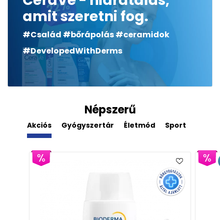
CeraVe - hidratálás,
amit szeretni fog.
#Család #bőrápolás #ceramidok
#DevelopedWithDerms
Népszerű
Akciós
Gyógyszertár
Életmód
Sport
Derm