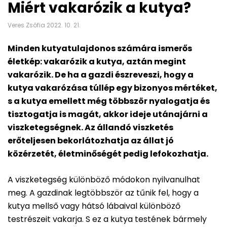
Miért vakarózik a kutya?
Veres Zsófia 2022. 10. 21.
Minden kutyatulajdonos számára ismerős
életkép: vakarózik a kutya, aztán megint
vakarózik. De ha a gazdi észreveszi, hogy a
kutya vakarózása túllép egy bizonyos mértéket,
s a kutya emellett még többször nyalogatja és
tisztogatja is magát, akkor ideje utánajárni a
viszketegségnek. Az állandó viszketés
erőteljesen bekorlátozhatja az állat jó
közérzetét, életminőségét pedig lefokozhatja.
A viszketegség különböző módokon nyilvanulhat
meg. A gazdinak legtöbbször az tűnik fel, hogy a
kutya mellső vagy hátsó lábaival különböző
testrészeit vakarja. S ez a kutya testének bármely