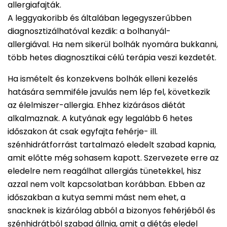
allergiafajták.
A leggyakoribb és általában legegyszerűbben
diagnosztizálhatóval kezdik: a bolhanyál-
allergiával. Ha nem sikerül bolhák nyomára bukkanni,
több hetes diagnosztikai célú terápia veszi kezdetét.
Ha ismételt és konzekvens bolhák elleni kezelés
hatására semmiféle javulás nem lép fel, következik
az élelmiszer-allergia. Ehhez kizárásos diétát
alkalmaznak. A kutyának egy legalább 6 hetes
időszakon át csak egyfajta fehérje- ill.
szénhidrátforrást tartalmazó eledelt szabad kapnia,
amit előtte még sohasem kapott. Szervezete erre az
eledelre nem reagálhat allergiás tünetekkel, hisz
azzal nem volt kapcsolatban korábban. Ebben az
időszakban a kutya semmi mást nem ehet, a
snacknek is kizárólag abból a bizonyos fehérjéből és
szénhidrátból szabad állnia, amit a diétás eledel