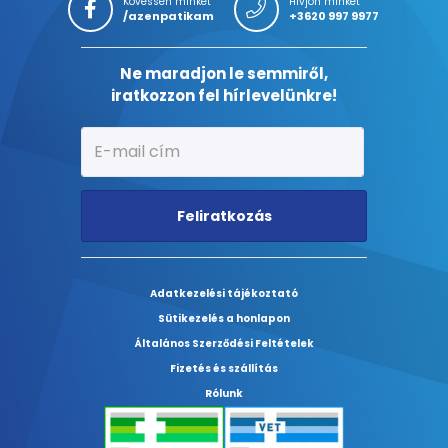
Kövessen minket
Hívjon minket
/azenpatikam
+3620 997 9977
Ne maradjon le semmiről,
iratkozzon fel hírlevelünkre!
Feliratkozás
Adatkezelési tájékoztató
Sütikezelés a honlapon
Általános Szerződési Feltételek
Fizetés és szállítás
Rólunk