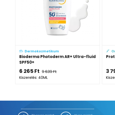
Dermokozmetikum
O
Bioderma Photoderm AR+ Ultra-fluid
Prot
SPF50+
6 265
Ft
3 7
9 639
Ft
Kiszerelés: 40ML
Kisze