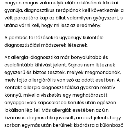
nagyon magas valamelyik előfordulásának klinikai
gyanúja, diagnosztikus terápiának kell következnie: a
vélt parazitára kap az állat valamilyen gyógyszert, s
utána várni kell, hogy mi lesz az eredmény.
A gombás fertőzésekre ugyanúgy különféle
diagnosztizálási módszerek léteznek.
Az allergia-diagnosztika már bonyolultabb és
csalafintább kihívást jelent. Sajnos nem léteznek
egyszerű és biztos tesztek, melyek megmondanák,
mely fajta allergiáról is van szó az adott esetben. A
kontakt allergia diagnosztizálása gyakran relatív
könnyű, mivel a viszketés egy meghatározott
anyaggal való kapcsolatba kerülés után egészen
lokálisan lép fel. Más allergiák esetében az ú.n.
kizárásos diagnosztika javasolt, ami azt jelenti, hogy
sorban egymás után kerülnek kizárásra a különböző