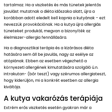
tartalmaz. Ha a viszketés és más tünetek jelentős
javulást mutatnak a diéta időszaka alatt, újra a
korábban adott eledelt kell kapnia a kutyának – ezt
nevezzük provokációnak. Ha a kutya újra allergiás
tüneteket produkál, megvan a bizonyíték az
élelmiszer-allergia fennállására.
Ha a diagnosztikai terápia és a kizárásos diéta
hatására sem áll be javulás, nagy az esélye az
atópiának. Ebben az esetben végezhető a
környezeti allergének kimutatására szolgáló ú.n.
intrakutan- (bőr teszt) vagy szérumos allergiateszt,
hogy kiderüljön, mi a konkrét esetben az allergia
kiváltója.
A kutya vakarózás terápiája
Extrém erős viszketés esetén gyakran már a