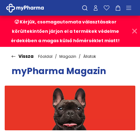
🥵 Kérjük, csomagautomata választásakor
körültekintően járjon el a termékek védelme
érdekében a magas külső hőmérséklet miatt!
Vissza
Főoldal
Magazin
Állatok
myPharma Magazin