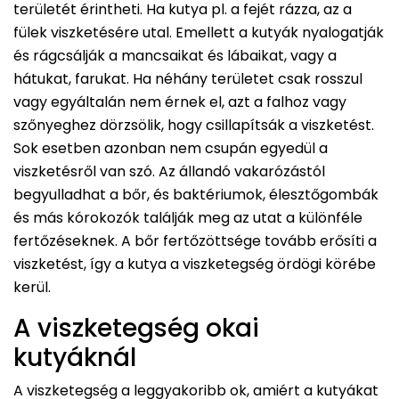
területét érintheti. Ha kutya pl. a fejét rázza, az a
fülek viszketésére utal. Emellett a kutyák nyalogatják
és rágcsálják a mancsaikat és lábaikat, vagy a
hátukat, farukat. Ha néhány területet csak rosszul
vagy egyáltalán nem érnek el, azt a falhoz vagy
szőnyeghez dörzsölik, hogy csillapítsák a viszketést.
Sok esetben azonban nem csupán egyedül a
viszketésről van szó. Az állandó vakarózástól
begyulladhat a bőr, és baktériumok, élesztőgombák
és más kórokozók találják meg az utat a különféle
fertőzéseknek. A bőr fertőzöttsége tovább erősíti a
viszketést, így a kutya a viszketegség ördögi körébe
kerül.
A viszketegség okai
kutyáknál
A viszketegség a leggyakoribb ok, amiért a kutyákat