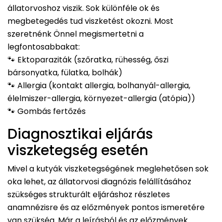
állatorvoshoz viszik. Sok különféle ok és
megbetegedés tud viszketést okozni. Most
szeretnénk Önnel megismertetni a
legfontosabbakat:
🐾 Ektoparaziták (szőratka, rühesség, őszi
bársonyatka, fülatka, bolhák)
🐾 Allergia (kontakt allergia, bolhanyál-allergia,
élelmiszer-allergia, környezet-allergia (atópia))
🐾 Gombás fertőzés
Diagnosztikai eljárás
viszketegség esetén
Mivel a kutyák viszketegségének meglehetősen sok
oka lehet, az állatorvosi diagnózis felállításához
szükséges strukturált eljáráshoz részletes
anamnézisre és az előzmények pontos ismeretére
van szükség. Már a leírásból és az előzmények