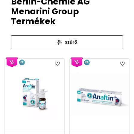
Berlin-Chemie AG
Menarini Group
Termékek
Szűrő
EP
EP