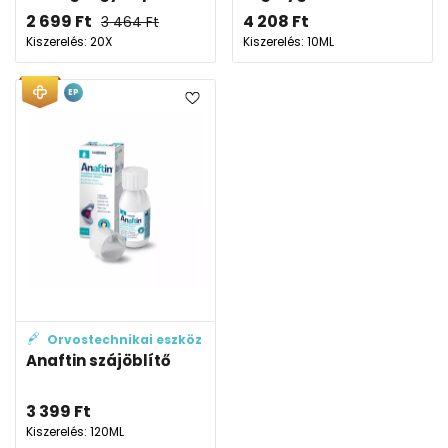
2 699
Ft
4 208
Ft
3 464
Ft
Kiszerelés: 20X
Kiszerelés: 10ML
EP
Orvostechnikai eszköz
Anaftin szájöblítő
3 399
Ft
Kiszerelés: 120ML