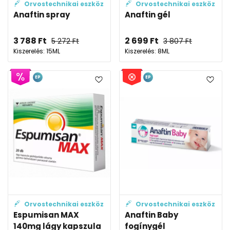
Orvostechnikai eszköz
Orvostechnikai eszköz
Anaftin spray
Anaftin gél
3 788
Ft
2 699
Ft
5 272
Ft
3 807
Ft
Kiszerelés: 15ML
Kiszerelés: 8ML
EP
EP
Orvostechnikai eszköz
Orvostechnikai eszköz
Espumisan MAX
Anaftin Baby
140mg lágy kapszula
fogínygél