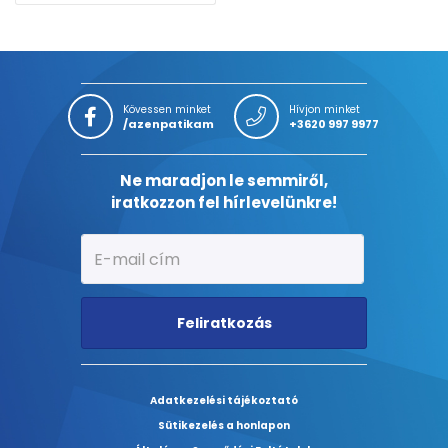
Kövessen minket
Hívjon minket
/azenpatikam
+3620 997 9977
Ne maradjon le semmiről,
iratkozzon fel hírlevelünkre!
Feliratkozás
Adatkezelési tájékoztató
Sütikezelés a honlapon