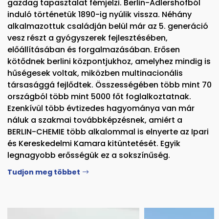
gazdag tapasztalat fémjelzi. Berlin-Adlershofból
induló történetük 1890-ig nyúlik vissza. Néhány
alkalmazottuk családján belül már az 5. generáció
vesz részt a gyógyszerek fejlesztésében,
előállításában és forgalmazásában. Erősen
kötődnek berlini központjukhoz, amelyhez mindig is
hűségesek voltak, miközben multinacionális
társasággá fejlődtek. Összességében több mint 70
országból több mint 5000 főt foglalkoztatnak.
Ezenkívül több évtizedes hagyománya van már
náluk a szakmai továbbképzésnek, amiért a
BERLIN-CHEMIE több alkalommal is elnyerte az Ipari
és Kereskedelmi Kamara kitüntetését. Egyik
legnagyobb erősségük ez a sokszínűség.
Tudjon meg többet