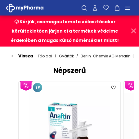
🥵 Kérjük, csomagautomata választásakor
körültekintően járjon el a termékek védelme
érdekében a magas külső hőmérséklet miatt!
Vissza
Főoldal
Gyártók
Berlin-Chemie AG Menarini Gr
Népszerű
EP
E