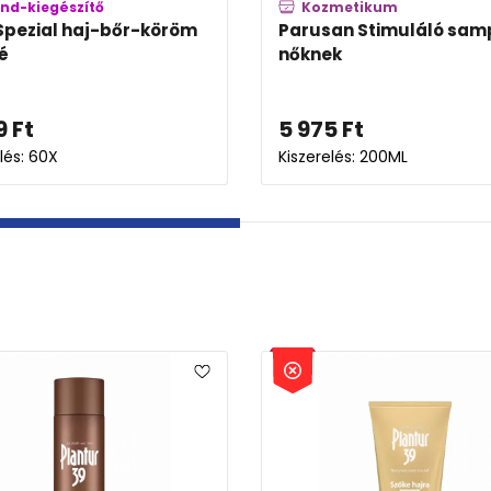
Kozmetikum
Kozmetikum
ntur 39 Fito-koffein
Plantur 39 Fito-koffe
pon szőke hajra
sampon vékony, töréke
249
Ft
5 618
Ft
erelés: 250ML
Kiszerelés: 250ML