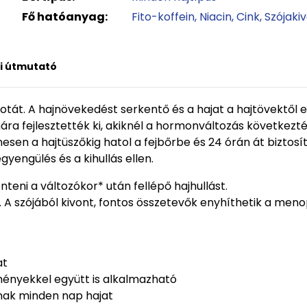
Fő hatóanyag:
Fito-koffein
Niacin
Cink
Szójaki
i útmutató
tát. A hajnövekedést serkentő és a hajat a hajtövektől 
a fejlesztették ki, akiknél a hormonváltozás következtébe
sen a hajtüszőkig hatol a fejbőrbe és 24 órán át biztosít
egyengülés és a kihullás ellen.
nteni a változókor* után fellépő hajhullást.
 A szójából kivont, fontos összetevők enyhíthetik a menop
at
ményekkel együtt is alkalmazható
snak minden nap hajat