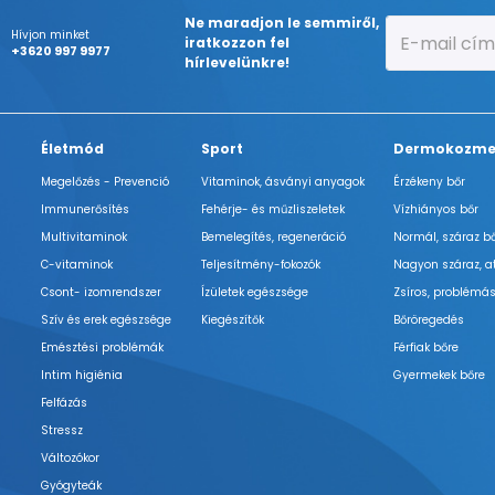
Ne maradjon le semmiről,
Hívjon minket
iratkozzon fel
+3620 997 9977
hírlevelünkre!
Életmód
Sport
Dermokozme
Megelőzés - Prevenció
Vitaminok, ásványi anyagok
Érzékeny bőr
Immunerősítés
Fehérje- és műzliszeletek
Vízhiányos bőr
Multivitaminok
Bemelegítés, regeneráció
Normál, száraz b
C-vitaminok
Teljesítmény-fokozók
Nagyon száraz, a
Csont- izomrendszer
Ízületek egészsége
Zsíros, problémás
Szív és erek egészsége
Kiegészítők
Bőröregedés
Emésztési problémák
Férfiak bőre
Intim higiénia
Gyermekek bőre
Felfázás
Stressz
Változókor
Gyógyteák