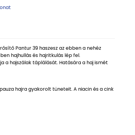
vonat
erősítő Pantur 39 haszesz az ebben a nehéz
n hajhullás és hajritkulás lép fel.
ja a hajszálak táplálását. Hatására a haj ismét
auza hajra gyakorolt tüneteit. A niacin és a cink