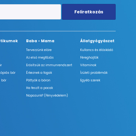
Feliratkozás
tikumok
Baba - Mama
Állatgyógyászat
Tervezzünk előre
Kullancs és élősködő
Az első megfázás
Féreghajtók
őr
Erősítsük az immunrendszert
Vitaminok
tópiás bőr
Érkeznek a fogak
Ízületi problémák
 bőr
Pöttyök a bőron
Egyéb szerek
Ha feszít a pocak
Napozunk? (Fényvédelem)