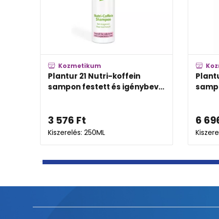
Kozmetikum
jszesz
Plantur 39 Fito-koffein
sampon szőke hajra
5 249
Ft
Kiszerelés: 250ML