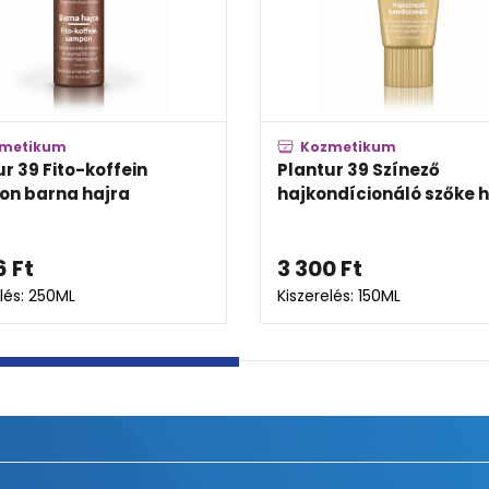
Kozmetikum
Kozmetikum
Alpecin C1 Koffein sampon
Alpecin Hybrid Ko
sampon az érzék
4 506
Ft
4 506
Ft
Kiszerelés: 250ML
Kiszerelés: 250ML