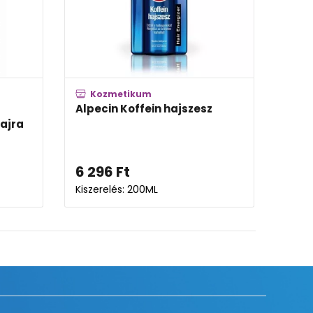
Kozmetikum
ffein
Plantur 39 Fito-koffein
eny fejbőrre
sampon vékony, törékeny h...
5 618
Ft
Kiszerelés: 250ML