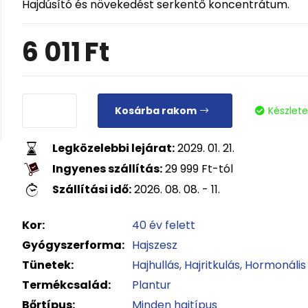
Hajdúsító és növekedést serkentő koncentrátum.
6 011
Ft
Kosárba rakom
Készlet
Legközelebbi lejárat:
2029. 01. 21.
Ingyenes szállítás:
29 999
Ft
-tól
Szállítási idő:
2026. 08. 08. - 11.
Kor:
40 év felett
Gyógyszerforma:
Hajszesz
Tünetek:
Hajhullás
Hajritkulás
Hormonális
Termékcsalád:
Plantur
Bőrtípus:
Minden hajtípus