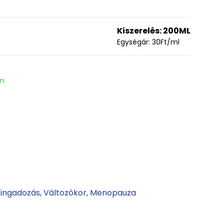
Kiszerelés:
200ML
Egységár:
30
Ft
/ml
en
 ingadozás
Változókor
Menopauza