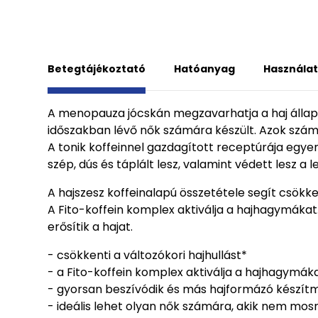
Betegtájékoztató
Hatóanyag
Használat
A menopauza jócskán megzavarhatja a haj állapo
időszakban lévő nők számára készült. Azok számár
A tonik koffeinnel gazdagított receptúrája egyene
szép, dús és táplált lesz, valamint védett lesz a l
A hajszesz koffeinalapú összetétele segít csökke
A Fito-koffein komplex aktiválja a hajhagymákat.
erősítik a hajat.
- csökkenti a változókori hajhullást*
- a Fito-koffein komplex aktiválja a hajhagymák
- gyorsan beszívódik és más hajformázó készít
- ideális lehet olyan nők számára, akik nem mo