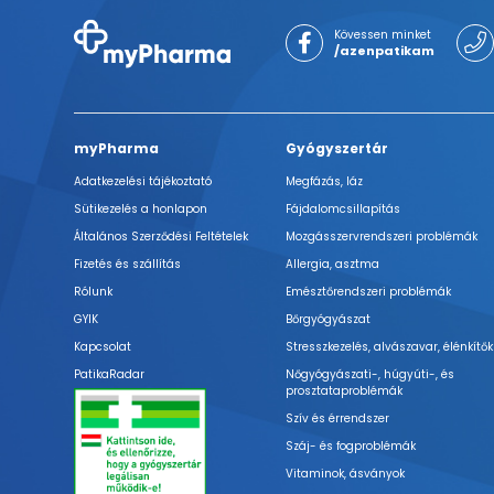
Kövessen minket
/azenpatikam
myPharma
Gyógyszertár
Adatkezelési tájékoztató
Megfázás, láz
Sütikezelés a honlapon
Fájdalomcsillapítás
Általános Szerződési Feltételek
Mozgásszervrendszeri problémák
Fizetés és szállítás
Allergia, asztma
Rólunk
Emésztőrendszeri problémák
GYIK
Bőrgyógyászat
Kapcsolat
Stresszkezelés, alvászavar, élénkítők
PatikaRadar
Nőgyógyászati-, húgyúti-, és
prosztataproblémák
Szív és érrendszer
Száj- és fogproblémák
Vitaminok, ásványok