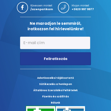
Kövessen minket
Hívjon minket
/azenpatikam
+3620 997 9977
Ne maradjon le semmiről,
iratkozzon fel hírlevelünkre!
Feliratkozás
Adatkezelési tájékoztató
Sütikezelés a honlapon
Általános Szerződési Feltételek
Fizetés és szállítás
Rólunk