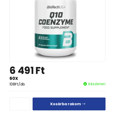
6 491
Ft
60X
Készleten
108
Ft
/db
Kosárba rakom