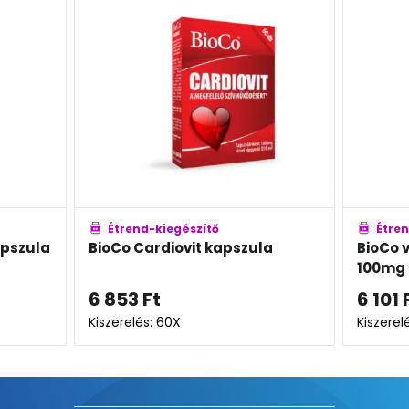
Étrend-kiegészítő
Étren
apszula
BioCo Cardiovit kapszula
BioCo 
100mg 
6 853
Ft
6 101
Kiszerelés: 60X
Kiszerel