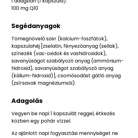
1 adagban (1 kapszula):
100 mg Q10
Segédanyagok
Tömegnövelő szer (kalcium-foszfátok),
kapszulahéj [zselatin, fényezőanyag (sellak),
színezék (vas-oxidok és vashidroxidok),
savanyúságot szabályozó anyag (ammónium-
hidroxid), savanyúságot szabályozó anyag
(kálium-hidroxid)], csomósodást gátló anyag
(zsírsavak magnéziumsói).
Adagolás
Vegyen be napi 1 kapszulát reggel, étkezés
közben egy pohár vízzel.
Az ajánlott napi fogyasztási mennyiséget ne