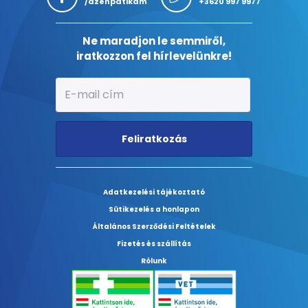
/azenpatikam
+3620 997 9977
Ne maradjon le semmiről,
iratkozzon fel hírlevelünkre!
Feliratkozás
Adatkezelési tájékoztató
Sütikezelés a honlapon
Általános Szerződési Feltételek
Fizetés és szállítás
Rólunk