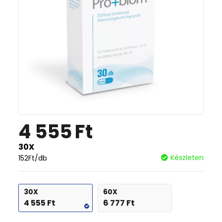
4 555
Ft
30X
Készleten
152
Ft
/db
30X
60X
4 555
Ft
6 777
Ft