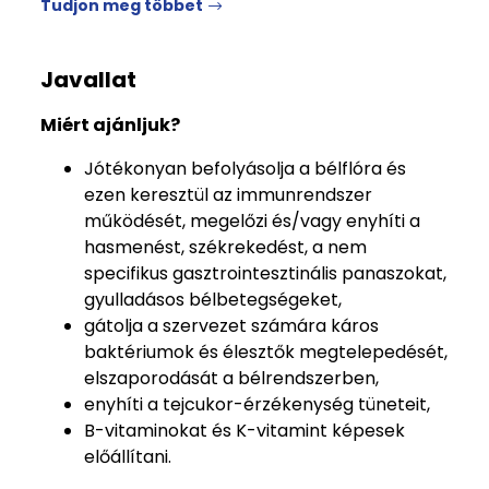
Tudjon meg többet
Javallat
Miért ajánljuk?
Jótékonyan befolyásolja a bélflóra és
ezen keresztül az immunrendszer
működését, megelőzi és/vagy enyhíti a
hasmenést, székrekedést, a nem
specifikus gasztrointesztinális panaszokat,
gyulladásos bélbetegségeket,
gátolja a szervezet számára káros
baktériumok és élesztők megtelepedését,
elszaporodását a bélrendszerben,
enyhíti a tejcukor-érzékenység tüneteit,
B-vitaminokat és K-vitamint képesek
előállítani.