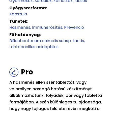
Gyermekek
Serdülők
Felnőttek
Idősek
Gyógyszerforma:
Kapszula
Tünetek:
Hasmenés
Immunerősítés
Prevenció
Fő hatóanyag:
Bifidobacterium animalis subsp. Lactis
Lactobacillus acidophilus
Pro
A hasmenés ellen széntablettát, vagy
valamilyen hasfogó hatású készítményt
alkakmazhatunk, folyadék, por vagy tabletta
formájában. A szén különleges tulajdonsága,
hogy nagy fajlagos felülete révén megköti a