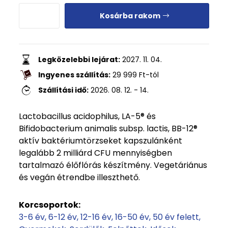
Kosárba rakom
Legközelebbi lejárat:
2027. 11. 04.
Ingyenes szállítás:
29 999
Ft
-tól
Szállítási idő:
2026. 08. 12. - 14.
Lactobacillus acidophilus, LA-5® és
Bifidobacterium animalis subsp. lactis, BB-12®
aktív baktériumtörzseket kapszulánként
legalább 2 milliárd CFU mennyiségben
tartalmazó élőflórás készítmény. Vegetáriánus
és vegán étrendbe illeszthető.
Korcsoportok:
3-6 év
6-12 év
12-16 év
16-50 év
50 év felett