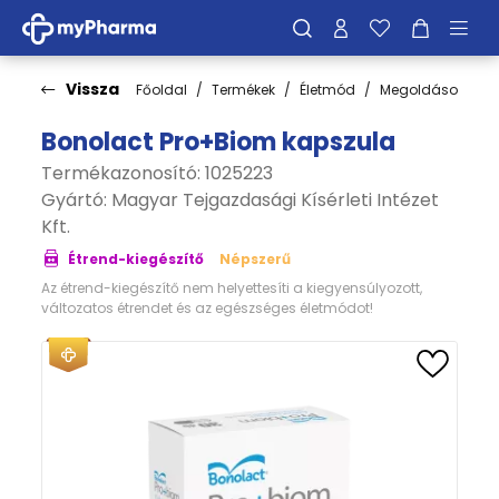
Vissza
Főoldal
Termékek
Életmód
Megoldások
E
Bonolact Pro+Biom kapszula
Termékazonosító: 1025223
Gyártó:
Magyar Tejgazdasági Kísérleti Intézet
Kft.
Étrend-kiegészítő
Népszerű
Az étrend-kiegészítő nem helyettesíti a kiegyensúlyozott,
változatos étrendet és az egészséges életmódot!