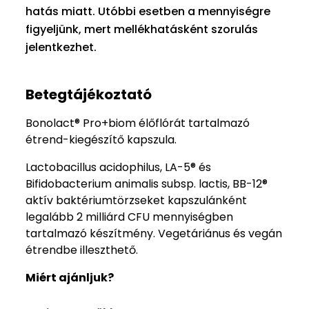
hatás miatt. Utóbbi esetben a mennyiségre
figyeljünk, mert mellékhatásként szorulás
jelentkezhet.
Betegtájékoztató
Bonolact® Pro+biom élőflórát tartalmazó
étrend-kiegészítő kapszula.
Lactobacillus acidophilus, LA-5® és
Bifidobacterium animalis subsp. lactis, BB-12®
aktív baktériumtörzseket kapszulánként
legalább 2 milliárd CFU mennyiségben
tartalmazó készítmény. Vegetáriánus és vegán
étrendbe illeszthető.
Miért ajánljuk?