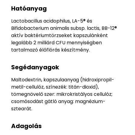
Hatóanyag
Lactobacillus acidophilus, LA-5® és
Bifidobacterium animalis subsp. lactis, BB-12®
aktív baktériumtörzseket kapszulánként
legalább 2 milliárd CFU mennyiségben
tartalmazó élőflórás készítmény.
Segédanyagok
Maltodextrin, kapszulaanyag (hidroxipropil-
metil-cellulóz, színezék: titán-dioxid),
tömegnövelő szer: mikrokristályos cellulóz;
csomósodást gátló anyag: magnézium-
sztearát.
Adagolás