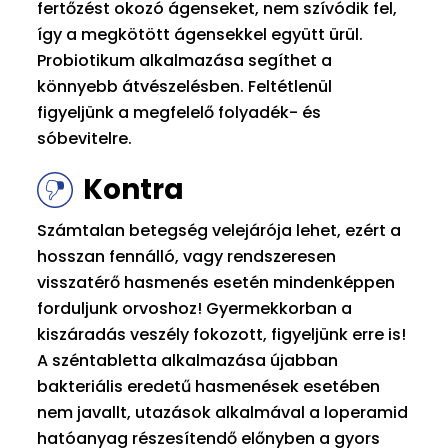
fertőzést okozó ágenseket, nem szívódik fel,
így a megkötött ágensekkel együtt ürül.
Probiotikum alkalmazása segíthet a
könnyebb átvészelésben. Feltétlenül
figyeljünk a megfelelő folyadék- és
sóbevitelre.
Kontra
Számtalan betegség velejárója lehet, ezért a
hosszan fennálló, vagy rendszeresen
visszatérő hasmenés esetén mindenképpen
forduljunk orvoshoz! Gyermekkorban a
kiszáradás veszély fokozott, figyeljünk erre is!
A széntabletta alkalmazása újabban
bakteriális eredetű hasmenések esetében
nem javallt, utazások alkalmával a loperamid
hatóanyag részesítendő előnyben a gyors