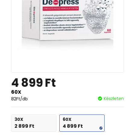
4 899
Ft
60X
Készleten
82
Ft
/db
30X
60X
2 899
Ft
4 899
Ft