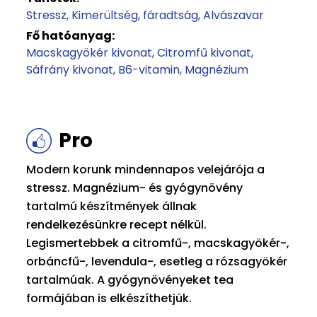
Stressz
Kimerültség, fáradtság
Alvászavar
Fő hatóanyag:
Macskagyökér kivonat
Citromfű kivonat
Sáfrány kivonat
B6-vitamin
Magnézium
Pro
Modern korunk mindennapos velejárója a
stressz. Magnézium- és gyógynövény
tartalmú készítmények állnak
rendelkezésünkre recept nélkül.
Legismertebbek a citromfű-, macskagyökér-,
orbáncfű-, levendula-, esetleg a rózsagyökér
tartalmúak. A gyógynövényeket tea
formájában is elkészíthetjük.