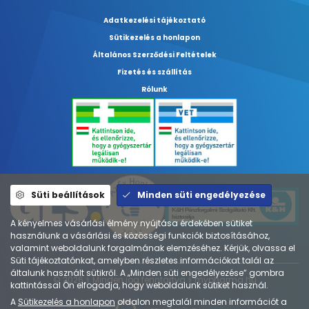
Adatkezelési tájékoztató
Sütikezelés a honlapon
Általános Szerződési Feltételek
Fizetés és szállítás
Rólunk
Süti beállítások
Minden süti engedélyezése
A kényelmes vásárlási élmény nyújtása érdekében sütiket
használunk a vásárlási és közösségi funkciók biztosításához,
valamint weboldalunk forgalmának elemzéséhez. Kérjük, olvassa el
Süti tájékoztatónkat, amelyben részletes információkat talál az
általunk használt sütikről. A „Minden süti engedélyezése” gombra
© 2026 ⚕︎ Minden jog fenntartva ⚕︎ mypharma.hu
kattintással Ön elfogadja, hogy weboldalunk sütiket használ.
A
Sütikezelés a honlapon
oldalon megtalál minden információt a