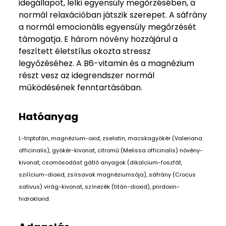
idegállapot, lelki egyensúly megőrzésében, a
normál relaxációban játszik szerepet. A sáfrány
a normál emocionális egyensúly megőrzését
támogatja. E három növény hozzájárul a
feszített életstílus okozta stressz
legyőzéséhez. A B6-vitamin és a magnézium
részt vesz az idegrendszer normál
működésének fenntartásában.
Hatóanyag
L-triptofán, magnézium-oxid, zselatin, macskagyökér (Valeriana
officinalis), gyökér-kivonat, citromű (Melissa officinalis) növény-
kivonat, csomósodást gátló anyagok (dikalcium-foszfát,
szilícium-dioxid, zsírsavak magnéziumsója), sáfrány (Crocus
sativus) virág-kivonat, színezék (titán-dioxid), prirdoxin-
hidroklorid.