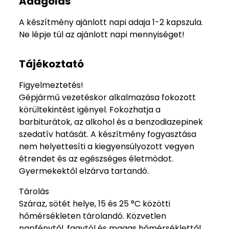
Adagolás
A készítmény ajánlott napi adaja 1-2 kapszula.
Ne lépje túl az ajánlott napi mennyiséget!
Tájékoztató
Figyelmeztetés!
Gépjármű vezetéskor alkalmazása fokozott
körültekintést igényel. Fokozhatja a
barbiturátok, az alkohol és a benzodiazepinek
szedatív hatását. A készítmény fogyasztása
nem helyettesíti a kiegyensúlyozott vegyen
étrendet és az egészséges életmódot.
Gyermekektől elzárva tartandó.
Tárolás
Száraz, sötét helye, 15 és 25 °C közötti
hőmérsékleten tárolandó. Közvetlen
napfénytől, fagytól és magas hőmérséklettől