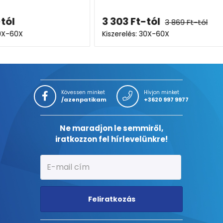
kapszu
3 303
Ft
-tól
7 499
3 869
Ft
-tól
Kiszerelés: 30X-60X
Kiszerel
Kövessen minket
Hívjon minket
/azenpatikam
+3620 997 9977
Ne maradjon le semmiről,
iratkozzon fel hírlevelünkre!
Feliratkozás