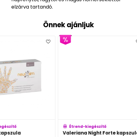
elzárva tartandó.
Önnek ajánljuk
Étrend-kiegészítő
Étren
Valeriana Night Forte kapszula
Revali