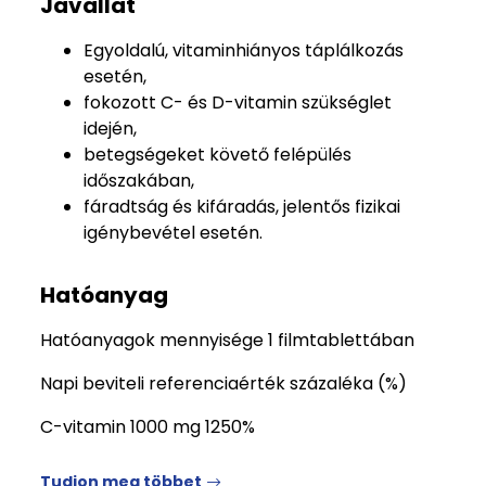
Javallat
Egyoldalú, vitaminhiányos táplálkozás
esetén,
fokozott C- és D-vitamin szükséglet
idején,
betegségeket követő felépülés
időszakában,
fáradtság és kifáradás, jelentős fizikai
igénybevétel esetén.
Hatóanyag
Hatóanyagok mennyisége 1 filmtablettában
Napi beviteli referenciaérték százaléka (%)
C-vitamin 1000 mg 1250%
Tudjon meg többet