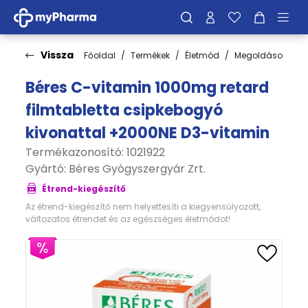
Vissza
Főoldal
Termékek
Életmód
Megoldások
C
Béres C-vitamin 1000mg retard
filmtabletta csipkebogyó
kivonattal +2000NE D3-vitamin
Termékazonosító: 1021922
Gyártó:
Béres Gyógyszergyár Zrt.
Étrend-kiegészítő
Az étrend-kiegészítő nem helyettesíti a kiegyensúlyozott,
változatos étrendet és az egészséges életmódot!