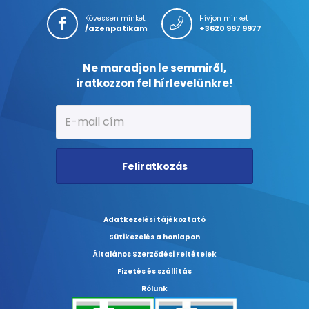
Kövessen minket
Hívjon minket
/azenpatikam
+3620 997 9977
Ne maradjon le semmiről,
iratkozzon fel hírlevelünkre!
Feliratkozás
Adatkezelési tájékoztató
Sütikezelés a honlapon
Általános Szerződési Feltételek
Fizetés és szállítás
Rólunk