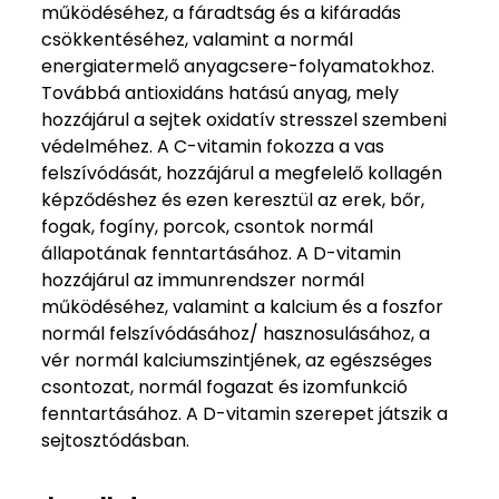
működéséhez, a fáradtság és a kifáradás
csökkentéséhez, valamint a normál
energiatermelő anyagcsere-folyamatokhoz.
Továbbá antioxidáns hatású anyag, mely
hozzájárul a sejtek oxidatív stresszel szembeni
védelméhez. A C-vitamin fokozza a vas
felszívódását, hozzájárul a megfelelő kollagén
képződéshez és ezen keresztül az erek, bőr,
fogak, fogíny, porcok, csontok normál
állapotának fenntartásához. A D-vitamin
hozzájárul az immunrendszer normál
működéséhez, valamint a kalcium és a foszfor
normál felszívódásához/ hasznosulásához, a
vér normál kalciumszintjének, az egészséges
csontozat, normál fogazat és izomfunkció
fenntartásához. A D-vitamin szerepet játszik a
sejtosztódásban.