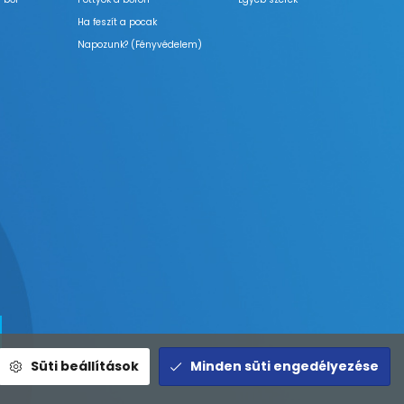
Ha feszít a pocak
Napozunk? (Fényvédelem)
Süti beállítások
Minden süti engedélyezése