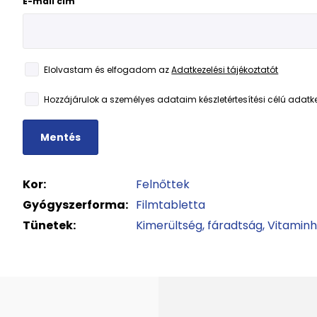
E-mail cím
Elolvastam és elfogadom az
Adatkezelési tájékoztatót
Hozzájárulok a személyes adataim készletértesítési célú adatk
Mentés
Kor:
Felnőttek
Gyógyszerforma:
Filmtabletta
Tünetek:
Kimerültség, fáradtság
Vitaminh