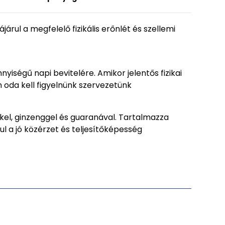
árul a megfelelő fizikális erőnlét és szellemi
ségű napi bevitelére. Amikor jelentős fizikai
oda kell figyelnünk szervezetünk
kel, ginzenggel és guaranával. Tartalmazza
l a jó közérzet és teljesítőképesség