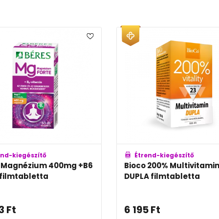
end-kiegészítő
Étrend-kiegészítő
 Magnézium 400mg +B6
Bioco 200% Multivitami
 filmtabletta
DUPLA filmtabletta
3
Ft
6 195
Ft