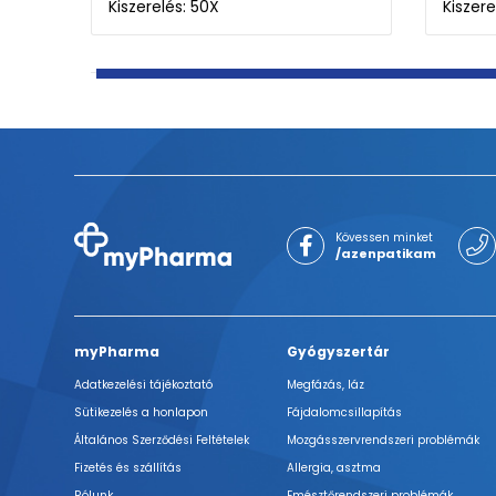
Kiszerelés: 50X
Kiszere
Kövessen minket
/azenpatikam
myPharma
Gyógyszertár
Adatkezelési tájékoztató
Megfázás, láz
Sütikezelés a honlapon
Fájdalomcsillapítás
Általános Szerződési Feltételek
Mozgásszervrendszeri problémák
Fizetés és szállítás
Allergia, asztma
Rólunk
Emésztőrendszeri problémák