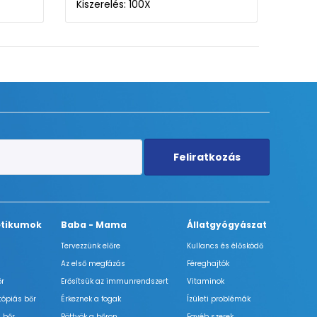
Kiszerelés: 100X
Kisze
Feliratkozás
tikumok
Baba - Mama
Állatgyógyászat
Tervezzünk előre
Kullancs és élősködő
Az első megfázás
Féreghajtók
őr
Erősítsük az immunrendszert
Vitaminok
tópiás bőr
Érkeznek a fogak
Ízületi problémák
 bőr
Pöttyök a bőron
Egyéb szerek