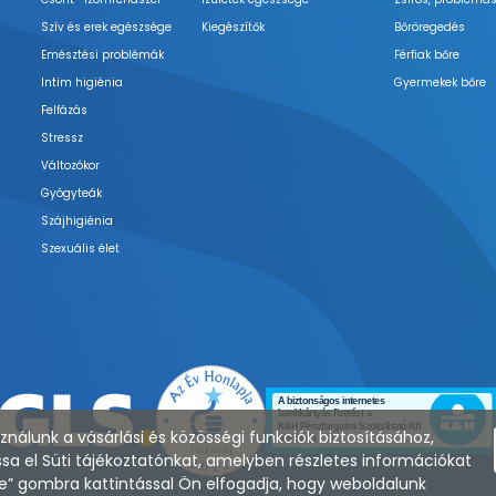
Szív és erek egészsége
Kiegészítők
Bőröregedés
Emésztési problémák
Férfiak bőre
Intim higiénia
Gyermekek bőre
Felfázás
Stressz
Változókor
Gyógyteák
Szájhigiénia
Szexuális élet
nálunk a vásárlási és közösségi funkciók biztosításához,
sa el Süti tájékoztatónkat, amelyben részletes információkat
zése” gombra kattintással Ön elfogadja, hogy weboldalunk