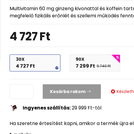
Multivitamin 60 mg ginzeng kivonattal és koffein tar
megfelelő fizikális erőnlét és szellemi működés fenn
4 727
Ft
30X
90X
4 727
Ft
7 299
Ft
9 740
Ft
Kosárba rakom
Készlet
Ingyenes szállítás:
29 999
Ft
-tól
Ha szeretne értesítést kapni, amikor a termék újra e