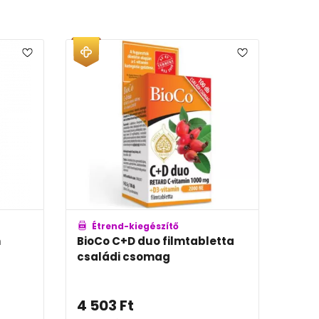
Étrend-kiegészítő
Ét
n
BioCo C+D duo filmtabletta
BioC
családi csomag
vit
4 503
Ft
4 6