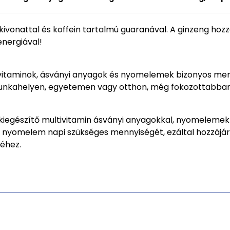
ivonattal és koffein tartalmú guaranával. A ginzeng hozzáj
nergiával!
itaminok, ásványi anyagok és nyomelemek bizonyos mennyi
munkahelyen, egyetemen vagy otthon, még fokozottabban 
-kiegészítő multivitamin ásványi anyagokkal, nyomelemek
 nyomelem napi szükséges mennyiségét, ezáltal hozzájáru
éhez.