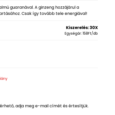
talmú guaranával. A ginzeng hozzájárul a
tartásához. Csak így tovább tele energiával!
Kiszerelés:
30X
Egységár:
158
Ft
/db
hiány
lérhető, adja meg e-mail címét és értesítjük.