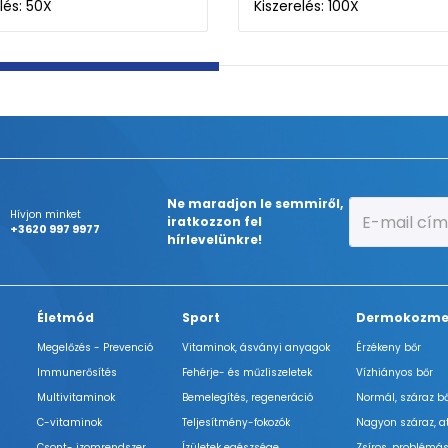
lés: 50X
Kiszerelés: 100X
Ne maradjon le semmiről,
Hívjon minket
iratkozzon fel
+3620 997 9977
hírlevelünkre!
Életmód
Sport
Dermokozme
Megelőzés - Prevenció
Vitaminok, ásványi anyagok
Érzékeny bőr
Immunerősítés
Fehérje- és műzliszeletek
Vízhiányos bőr
Multivitaminok
Bemelegítés, regeneráció
Normál, száraz b
C-vitaminok
Teljesítmény-fokozók
Nagyon száraz, a
Csont- izomrendszer
Ízületek egészsége
Zsíros, problémás