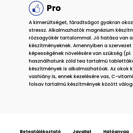
Pro
A kimerültséget, fáradtságot gyakran okozz
stressz. Alkalmazhatók magnézium készít
rózsagyökér tartalommal. Jó hatása van a
készítményeknek. Amennyiben a szervezet 
képességének növelésére van szükség (pl. 
használhatunk zöld tea tartalmú tablettáka
készítmények is alkalmazhatóak. Az okok 
vashiány is, ennek kezelésére vas, C-vitami
folsav tartalmú készítmények között válog
Betegtájékoztató
Javallat
Hatóanyag