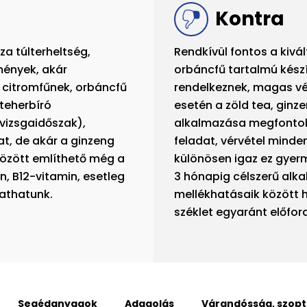
Kontra
a túlterheltség,
Rendkívül fontos a kivá
mények, akár
orbáncfű tartalmú kész
 citromfűnek, orbáncfű
rendelkeznek, magas v
teherbíró
esetén a zöld tea, ginz
vizsgaidőszak),
alkalmazása megfontol
t, de akár a ginzeng
feladat, vérvétel mind
között említhető még a
különösen igaz ez gyer
n, B12-vitamin, esetleg
3 hónapig célszerű alka
athatunk.
mellékhatásaik között 
széklet egyaránt előfor
Segédanyagok
Adagolás
Várandósság, szopt