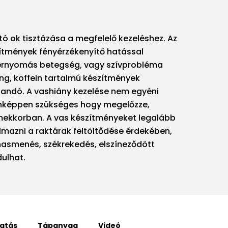
ltó ok tisztázása a megfelelő kezeléshez. Az
ítmények fényérzékenyítő hatással
érnyomás betegség, vagy szívprobléma
eng, koffein tartalmú készítmények
andó. A vashiány kezelése nem egyéni
enképpen szükséges hogy megelőzze,
mekkorban. A vas készítményeket legalább
lmazni a raktárak feltöltődése érdekében,
hasmenés, székrekedés, elszíneződött
dulhat.
atás
Tápanyag
Videó