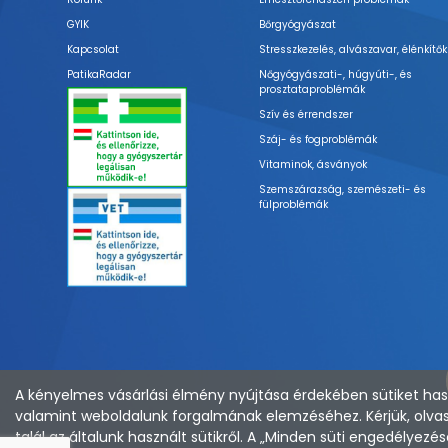
GYIK
Bőrgyógyászat
Kapcsolat
Stresszkezelés, alvászavar, élénkítők
PatikaRadar
Nőgyógyászati-, húgyúti-, és
prosztataproblémák
Szív és érrendszer
Száj- és fogproblémák
Vitaminok, ásványok
Szemszárazság, szemészeti- és
fülproblémák
A kényelmes vásárlási élmény nyújtása érdekében sütiket hasz
valamint weboldalunk forgalmának elemzéséhez. Kérjük, olvas
talál az általunk használt sütikről. A „Minden süti engedélye