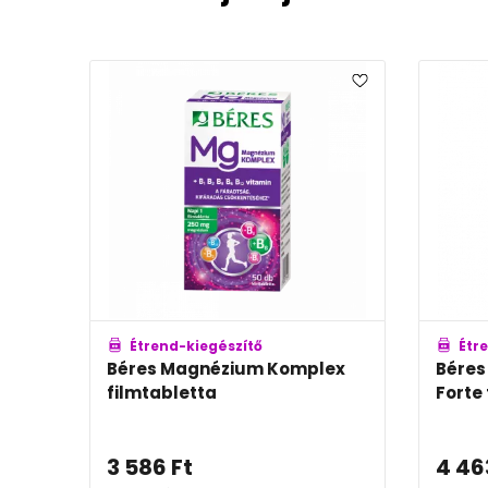
Étrend-kiegészítő
Étr
a
Béres Magnézium Komplex
Béres
filmtabletta
Forte
3 586
Ft
4 46