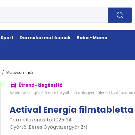
Sport
Dermokozmetikumok
Baba - Mama
Multivitaminok
Étrend-kiegészítő
Az étrend-kiegészítő nem helyettesíti a kiegyensúlyozott, változato
Actival Energia filmtabletta
Termékazonosító: 1025194
Gyártó:
Béres Gyógyszergyár Zrt.