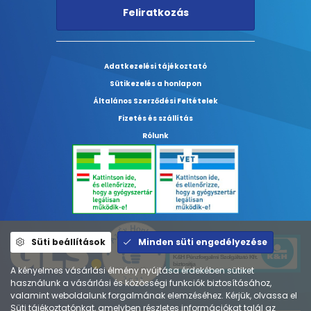
Feliratkozás
Adatkezelési tájékoztató
Sütikezelés a honlapon
Általános Szerződési Feltételek
Fizetés és szállítás
Rólunk
Süti beállítások
Minden süti engedélyezése
A kényelmes vásárlási élmény nyújtása érdekében sütiket
használunk a vásárlási és közösségi funkciók biztosításához,
valamint weboldalunk forgalmának elemzéséhez. Kérjük, olvassa el
Süti tájékoztatónkat, amelyben részletes információkat talál az