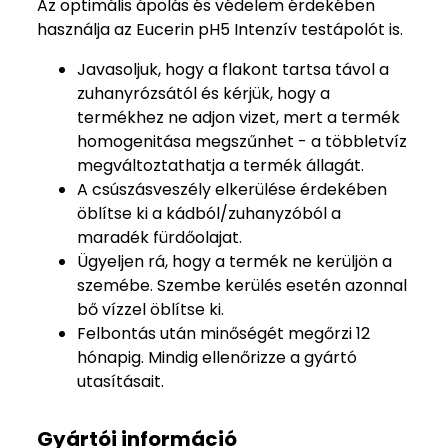
Az optimális ápolás és védelem érdekében
használja az Eucerin pH5 Intenzív testápolót is.
Javasoljuk, hogy a flakont tartsa távol a
zuhanyrózsától és kérjük, hogy a
termékhez ne adjon vizet, mert a termék
homogenitása megszűnhet - a többletvíz
megváltoztathatja a termék állagát.
A csúszásveszély elkerülése érdekében
öblítse ki a kádból/zuhanyzóból a
maradék fürdőolajat.
Ügyeljen rá, hogy a termék ne kerüljön a
szemébe. Szembe kerülés esetén azonnal
bő vízzel öblítse ki.
Felbontás után minőségét megőrzi 12
hónapig. Mindig ellenőrizze a gyártó
utasításait.
Gyártói információ