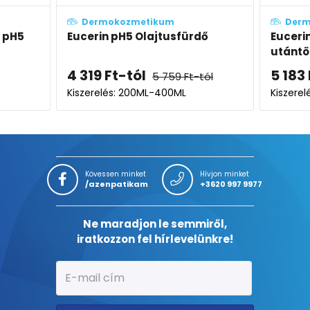
kozmetikum
Dermokozmetikum
pH5 Olajtusfürdő
Eucerin pH5 Olajtusfürdő ö
utántöltő
t
-tól
5 183
Ft
5 759
Ft
-tól
6 911
Ft
s: 200ML-400ML
Kiszerelés: 400ML
Kövessen minket
Hívjon minket
/azenpatikam
+3620 997 9977
Ne maradjon le semmiről,
iratkozzon fel hírlevelünkre!