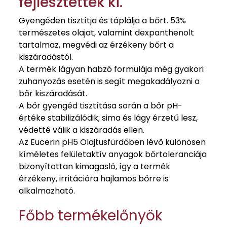
fejlesztették ki.
Gyengéden tisztítja és táplálja a bőrt. 53%
természetes olajat, valamint dexpanthenolt
tartalmaz, megvédi az érzékeny bőrt a
kiszáradástól.
A termék lágyan habzó formulája még gyakori
zuhanyozás esetén is segít megakadályozni a
bőr kiszáradását.
A bőr gyengéd tisztítása során a bőr pH-
értéke stabilizálódik; sima és lágy érzetű lesz,
védetté válik a kiszáradás ellen.
Az Eucerin pH5 Olajtusfürdőben lévő különösen
kíméletes felületaktív anyagok bőrtoleranciája
bizonyítottan kimagasló, így a termék
érzékeny, irritációra hajlamos bőrre is
alkalmazható.
Főbb termékelőnyök