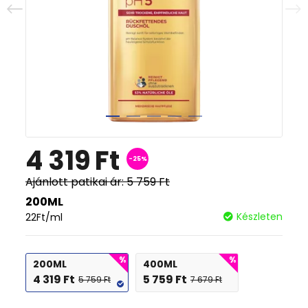
4 319
Ft
-25%
Ajánlott patikai ár:
5 759
Ft
200ML
Készleten
22
Ft
/ml
200ML
400ML
4 319
Ft
5 759
Ft
5 759
Ft
7 679
Ft