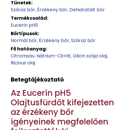
Tünetek:
Száraz bőr
Érzékeny bőr
Dehidratált bőr
Termékcsalád:
Eucerin pH5
Bőrtípusok:
Normál bőr
Érzékeny bőr
Száraz bőr
Fő hatóanyag:
Citromsav
Nátrium-Citrát
Glicin szója olaj
Ricinus olaj
Betegtájékoztató
Az Eucerin pH5
Olajtusfürdőt kifejezetten
az érzékeny bőr
igényeinek megfelelően