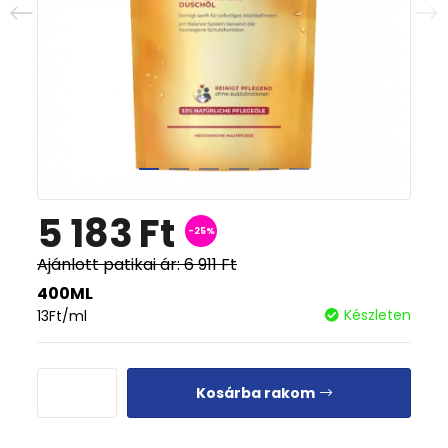
5 183
Ft
-25%
Ajánlott patikai ár:
6 911
Ft
400ML
Készleten
13
Ft
/ml
Kosárba rakom