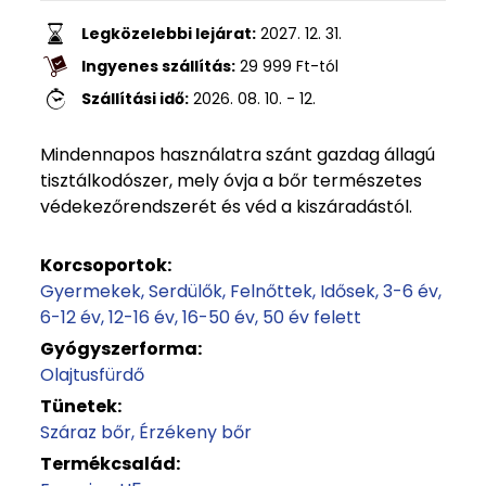
Legközelebbi lejárat:
2027. 12. 31.
Ingyenes szállítás:
29 999
Ft
-tól
Szállítási idő:
2026. 08. 10. - 12.
Mindennapos használatra szánt gazdag állagú
tisztálkodószer, mely óvja a bőr természetes
védekezőrendszerét és véd a kiszáradástól.
Korcsoportok:
Gyermekek
Serdülők
Felnőttek
Idősek
3-6 év
6-12 év
12-16 év
16-50 év
50 év felett
Gyógyszerforma:
Olajtusfürdő
Tünetek:
Száraz bőr
Érzékeny bőr
Termékcsalád: