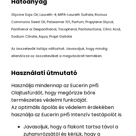
Hatóanyag
Glycine Soja Oil, Laureth-4, MIPA-Laureth Sulfate, Ricinus
Communis Seed Oil, Poloxamer 101, Parfum, Propylene Glycol,
Panthenol or Dexpanthenol, Tocopherol, Pantolactone, Citric Acid,
Sodium Citrate, Aqua, Propil Gallate
Az összetevők listája változhat. Javasoljuk, hogy mindig
ellenőrizze az összetevőket a megvásárolt terméken.
Használati útmutató
Használja mindennap az Eucerin pH5
Olajtusfürdőt, hogy megőrizze bőre
természetes védelmi funkcióját.
Az optimális ápolás és védelem érdekében
használja az Eucerin pH5 Intenzív testápolót is.
Javasoljuk, hogy a flakont tartsa távol a
zuhanyrózsától és kérjük, hogy a