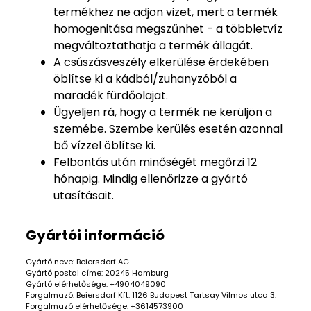
termékhez ne adjon vizet, mert a termék
homogenitása megszűnhet - a többletvíz
megváltoztathatja a termék állagát.
A csúszásveszély elkerülése érdekében
öblítse ki a kádból/zuhanyzóból a
maradék fürdőolajat.
Ügyeljen rá, hogy a termék ne kerüljön a
szemébe. Szembe kerülés esetén azonnal
bő vízzel öblítse ki.
Felbontás után minőségét megőrzi 12
hónapig. Mindig ellenőrizze a gyártó
utasításait.
Gyártói információ
Gyártó neve: Beiersdorf AG
Gyártó postai címe: 20245 Hamburg
Gyártó elérhetősége: +4904049090
Forgalmazó: Beiersdorf Kft. 1126 Budapest Tartsay Vilmos utca 3.
Forgalmazó elérhetősége: +3614573900