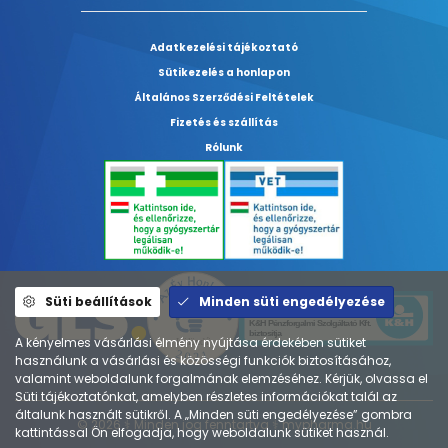
Adatkezelési tájékoztató
Sütikezelés a honlapon
Általános Szerződési Feltételek
Fizetés és szállítás
Rólunk
Süti beállítások
Minden süti engedélyezése
A kényelmes vásárlási élmény nyújtása érdekében sütiket
használunk a vásárlási és közösségi funkciók biztosításához,
valamint weboldalunk forgalmának elemzéséhez. Kérjük, olvassa el
Süti tájékoztatónkat, amelyben részletes információkat talál az
általunk használt sütikről. A „Minden süti engedélyezése” gombra
© 2026 ⚕︎ Minden jog fenntartva ⚕︎ mypharma.hu
kattintással Ön elfogadja, hogy weboldalunk sütiket használ.