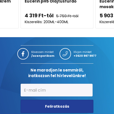
usfürdő
Eucerin pH5 Folyékony
mosakodószer öko-utántöltő
5 903
Ft
759
Ft
-tól
7 871
Ft
00ML
Kiszerelés: 750ML
K
Kövessen minket
Hívjon minket
/azenpatikam
+3620 997 9977
Ne maradjon le semmiről,
iratkozzon fel hírlevelünkre!
Feliratkozás