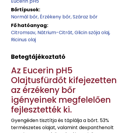
Eucerin pH5
Bőrtípusok:
Normál bőr
Érzékeny bőr
Száraz bőr
Fő hatóanyag:
Citromsav
Nátrium-Citrát
Glicin szója olaj
Ricinus olaj
Betegtájékoztató
Az Eucerin pH5
Olajtusfürdőt kifejezetten
az érzékeny bőr
igényeinek megfelelően
fejlesztették ki.
Gyengéden tisztítja és táplálja a bőrt. 53%
természetes olajat, valamint dexpanthenolt