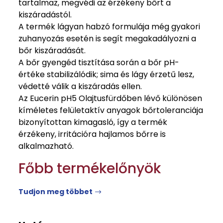
tartalmaz, megvédi az érzékeny bőrt a
kiszáradástól.
A termék lágyan habzó formulája még gyakori
zuhanyozás esetén is segít megakadályozni a
bőr kiszáradását.
A bőr gyengéd tisztítása során a bőr pH-
értéke stabilizálódik; sima és lágy érzetű lesz,
védetté válik a kiszáradás ellen.
Az Eucerin pH5 Olajtusfürdőben lévő különösen
kíméletes felületaktív anyagok bőrtoleranciája
bizonyítottan kimagasló, így a termék
érzékeny, irritációra hajlamos bőrre is
alkalmazható.
Főbb termékelőnyök
Tudjon meg többet