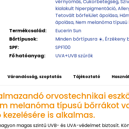
vérnyomás
Cukorbetegség
Szí
kialakult hiperpigmentáció
Aller
Tetovált bőrfelület ápolása
Hám
ápolása
Nem melanóma típusú 
Termékcsalád:
Eucerin Sun
Bőrtípusok:
Minden bőrtípusra ☀️
Érzékeny b
SPF:
SPF100
Fő hatóanyag:
UVA+UVB szűrők
Várandósság, szoptatás
Tájékoztató
Használ
kalmazandó orvostechnikai eszkö
nem melanóma típusú bőrrákot va
ő kezelésére is alkalmas.
nagyon magas szintű UVB- és UVA-védelmet biztosít. Könny