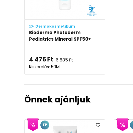
Dermokozmetikum
Bioderma Photoderm
Pediatrics Mineral SPF50+
4 475
Ft
6 885
Ft
Kiszerelés: 50ML
Önnek ajánljuk