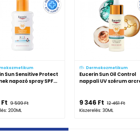
Dermokozmetikum
Dermok
Cerave Sun hidratáló
Cerave Su
fényvédő fluid SPF50 (invisi...
fényvédő a
5 452
Ft
3 088
Ft
8 388
Ft
Kiszerelés: 50ML
Kiszerelés: