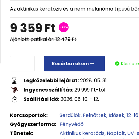
Az aktinikus keratózis és a nem melanóma típusú bő
9 359
Ft
-25%
Ajánlott patikai ár:
12 479
Ft
Kosárba rakom
Készlet
Legközelebbi lejárat:
2028. 05. 31.
Ingyenes szállítás:
29 999
Ft
-tól
Szállítási idő:
2026. 08. 10. - 12.
Korcsoportok:
Serdülők
Felnőttek
Idősek
12-16
Gyógyszerforma:
Fényvédő
Tünetek:
Aktinikus keratózis
Napfolt
UV-s