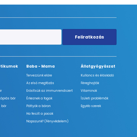
Feliratkozás
tikumok
Baba - Mama
Állatgyógyászat
Tervezzünk előre
Kullancs és élősködő
Az első megfázás
Féreghajtók
őr
Erősítsük az immunrendszert
Vitaminok
tópiás bőr
Érkeznek a fogak
Ízületi problémák
 bőr
Pöttyök a bőron
Egyéb szerek
Ha feszít a pocak
Napozunk? (Fényvédelem)