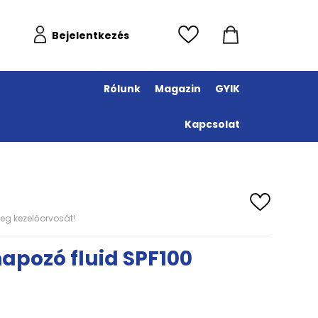
Bejelentkezés
Rólunk
Magazin
GYIK
Kapcsolat
eg kezelőorvosát!
napozó fluid SPF100