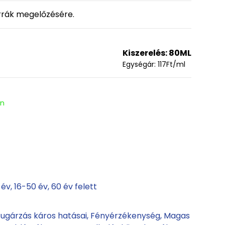
rrák megelőzésére.
Kiszerelés:
80ML
Egységár:
117
Ft
/ml
en
 év
16-50 év
60 év felett
ugárzás káros hatásai
Fényérzékenység
Magas