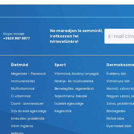
Ne maradjon le semmiről,
Hívjon minket
iratkozzon fel
+3620 997 9977
hírlevelünkre!
Életmód
Sport
Dermokozme
Megelőzés - Prevenció
Vitaminok, ásványi anyagok
Érzékeny bőr
Immunerősítés
Fehérje- és műzliszeletek
Vízhiányos bőr
Multivitaminok
Bemelegítés, regeneráció
Normál, száraz b
C-vitaminok
Teljesítmény-fokozók
Nagyon száraz, a
Csont- izomrendszer
Ízületek egészsége
Zsíros, problémás
Szív és erek egészsége
Kiegészítők
Bőröregedés
Emésztési problémák
Férfiak bőre
Intim higiénia
Gyermekek bőre
Felfázás