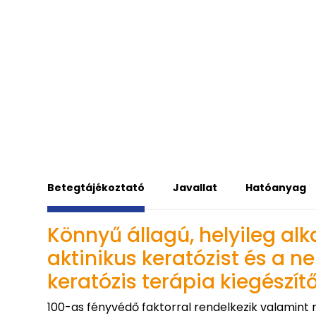
Betegtájékoztató
Javallat
Hatóanyag
Könnyű állagú, helyileg al
aktinikus keratózist és a 
keratózis terápia kiegészít
100-as fényvédő faktorral rendelkezik valamint 