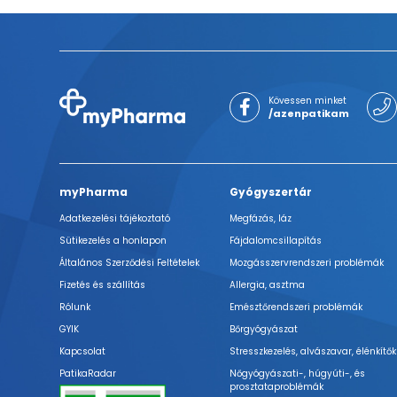
Kövessen minket
/azenpatikam
myPharma
Gyógyszertár
Adatkezelési tájékoztató
Megfázás, láz
Sütikezelés a honlapon
Fájdalomcsillapítás
Általános Szerződési Feltételek
Mozgásszervrendszeri problémák
Fizetés és szállítás
Allergia, asztma
Rólunk
Emésztőrendszeri problémák
GYIK
Bőrgyógyászat
Kapcsolat
Stresszkezelés, alvászavar, élénkítők
PatikaRadar
Nőgyógyászati-, húgyúti-, és
prosztataproblémák