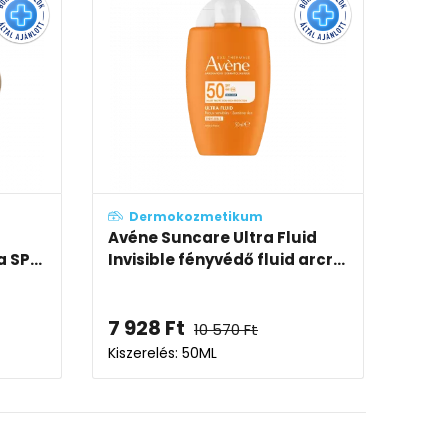
ozmetikum
Dermokozmetikum
n hidratáló
Eucerin Sun Oil Control Dry
rcra és testre SP...
Touch napozó krém-gél tes..
-tól
7 919
Ft
4 750
Ft
-tól
10 559
Ft
 75ML-177ML
Kiszerelés: 200ML