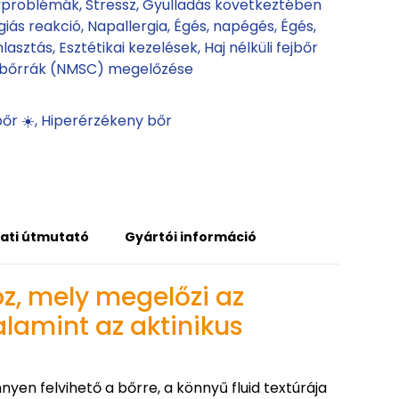
vproblémák
Stressz
Gyulladás következtében
giás reakció
Napallergia
Égés, napégés
Égés
lasztás
Esztétikai kezelések
Haj nélküli fejbőr
bőrrák (NMSC) megelőzése
őr ☀️
Hiperérzékeny bőr
ati útmutató
Gyártói információ
z, mely megelőzi az
lamint az aktinikus
en felvihető a bőrre, a könnyű fluid textúrája