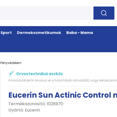
Sport
Dermokozmetikumok
Baba - Mama
Fényvédelem
Orvostechnikai eszköz
A kockázatokról olvassa el a használati útmutatót, vagy kérdezze m
Eucerin Sun Actinic Control 
Termékazonosító: 1026970
Gyártó:
Eucerin