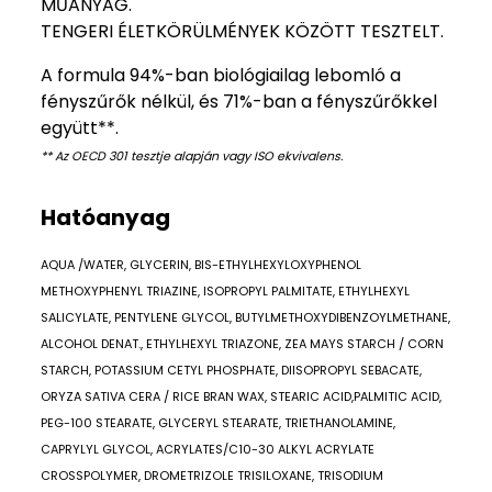
MŰANYAG.
TENGERI ÉLETKÖRÜLMÉNYEK KÖZÖTT TESZTELT.
A formula 94%-ban biológiailag lebomló a
fényszűrők nélkül, és 71%-ban a fényszűrőkkel
együtt**.
** Az OECD 301 tesztje alapján vagy ISO ekvivalens.
Hatóanyag
AQUA /WATER, GLYCERIN, BIS-ETHYLHEXYLOXYPHENOL
METHOXYPHENYL TRIAZINE, ISOPROPYL PALMITATE, ETHYLHEXYL
SALICYLATE, PENTYLENE GLYCOL, BUTYLMETHOXYDIBENZOYLMETHANE,
ALCOHOL DENAT., ETHYLHEXYL TRIAZONE, ZEA MAYS STARCH / CORN
STARCH, POTASSIUM CETYL PHOSPHATE, DIISOPROPYL SEBACATE,
ORYZA SATIVA CERA / RICE BRAN WAX, STEARIC ACID,PALMITIC ACID,
PEG-100 STEARATE, GLYCERYL STEARATE, TRIETHANOLAMINE,
CAPRYLYL GLYCOL, ACRYLATES/C10-30 ALKYL ACRYLATE
CROSSPOLYMER, DROMETRIZOLE TRISILOXANE, TRISODIUM