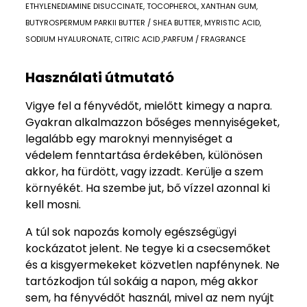
ETHYLENEDIAMINE DISUCCINATE, TOCOPHEROL, XANTHAN GUM,
BUTYROSPERMUM PARKII BUTTER / SHEA BUTTER, MYRISTIC ACID,
SODIUM HYALURONATE, CITRIC ACID ,PARFUM / FRAGRANCE
Használati útmutató
Vigye fel a fényvédőt, mielőtt kimegy a napra.
Gyakran alkalmazzon bőséges mennyiségeket,
legalább egy maroknyi mennyiséget a
védelem fenntartása érdekében, különösen
akkor, ha fürdött, vagy izzadt. Kerülje a szem
környékét. Ha szembe jut, bő vízzel azonnal ki
kell mosni.
A túl sok napozás komoly egészségügyi
kockázatot jelent. Ne tegye ki a csecsemőket
és a kisgyermekeket közvetlen napfénynek. Ne
tartózkodjon túl sokáig a napon, még akkor
sem, ha fényvédőt használ, mivel az nem nyújt