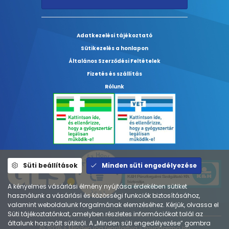
Adatkezelési tájékoztató
Sütikezelés a honlapon
Általános Szerződési Feltételek
Fizetés és szállítás
Rólunk
Süti beállítások
Minden süti engedélyezése
A kényelmes vásárlási élmény nyújtása érdekében sütiket
használunk a vásárlási és közösségi funkciók biztosításához,
valamint weboldalunk forgalmának elemzéséhez. Kérjük, olvassa el
Süti tájékoztatónkat, amelyben részletes információkat talál az
általunk használt sütikről. A „Minden süti engedélyezése” gombra
© 2026 ⚕︎ Minden jog fenntartva ⚕︎ mypharma.hu