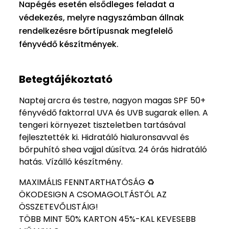
Napégés esetén elsődleges feladat a
védekezés, melyre nagyszámban állnak
rendelkezésre bőrtípusnak megfelelő
fényvédő készítmények.
Betegtájékoztató
Naptej arcra és testre, nagyon magas SPF 50+
fényvédő faktorral UVA és UVB sugarak ellen. A
tengeri környezet tiszteletben tartásával
fejlesztették ki. Hidratáló hialuronsavval és
bőrpuhító shea vajjal dúsítva. 24 órás hidratáló
hatás. Vízálló készítmény.
MAXIMÁLIS FENNTARTHATÓSÁG ♻️
ÖKODESIGN A CSOMAGOLTÁSTÓL AZ
ÖSSZETEVŐLISTÁIG!
TÖBB MINT 50% KARTON 45%-KAL KEVESEBB