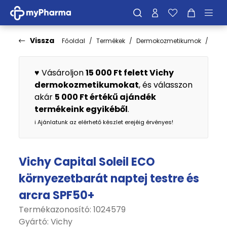
Vissza
Főoldal
Termékek
Dermokozmetikumok
Fén
♥️ Vásároljon
15 000 Ft felett Vichy
dermokozmetikumokat
, és válasszon
akár
5 000 Ft értékű ajándék
termékeink egyikéből
.
ℹ️ Ajánlatunk az elérhető készlet erejéig érvényes!
Vichy Capital Soleil ECO
környezetbarát naptej testre és
arcra SPF50+
Termékazonosító: 1024579
Gyártó:
Vichy