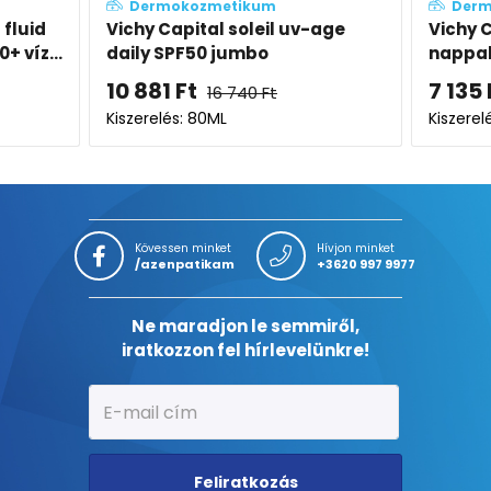
Dermokozmetikum
 uv-age
Vichy Capital Soleil UV-Age
Vi
nappali arckrém színezett flu...
na
7 135
Ft
5 
10 977
Ft
Kiszerelés: 40ML
Kis
Kövessen minket
Hívjon minket
/azenpatikam
+3620 997 9977
Ne maradjon le semmiről,
iratkozzon fel hírlevelünkre!
Feliratkozás