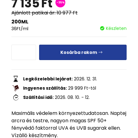
7 135
Ft
-35%
Ajánlott patikai ár:
10 977
Ft
200ML
Készleten
36
Ft
/ml
Kosárba rakom
Legközelebbi lejárat:
2026. 12. 31.
Ingyenes szállítás:
29 999
Ft
-tól
Szállítási idő:
2026. 08. 10. - 12.
Maximális védelem környezettudatosan. Naptej
arcra és testre, nagyon magas SPF 50+
fényvédő faktorral UVA és UVB sugarak ellen.
Vízálló készítmény.