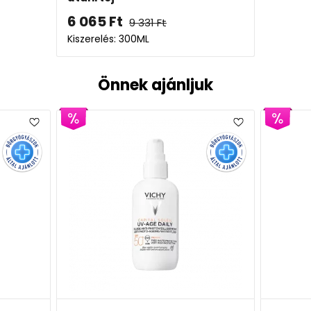
6 065
Ft
9 331
Ft
Kiszerelés: 300ML
Önnek ajánljuk