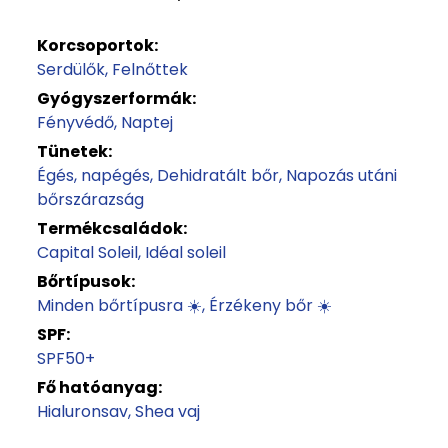
Korcsoportok:
Serdülők
Felnőttek
Gyógyszerformák:
Fényvédő
Naptej
Tünetek:
Égés, napégés
Dehidratált bőr
Napozás utáni
bőrszárazság
Termékcsaládok:
Capital Soleil
Idéal soleil
Bőrtípusok:
Minden bőrtípusra ☀️
Érzékeny bőr ☀️
SPF:
SPF50+
Fő hatóanyag:
Hialuronsav
Shea vaj