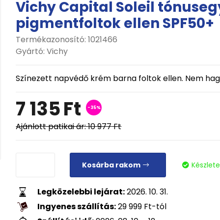
Vichy Capital Soleil tónuse
pigmentfoltok ellen SPF50+
Termékazonosító: 1021466
Gyártó:
Vichy
Színezett napvédő krém barna foltok ellen. Nem hag
7 135
Ft
-35%
Ajánlott patikai ár:
10 977
Ft
Kosárba rakom
Készlet
Legközelebbi lejárat:
2026. 10. 31.
Ingyenes szállítás:
29 999
Ft
-tól