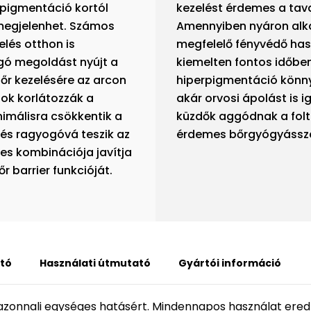
rpigmentáció kortól
kezelést érdemes a tava
 megjelenhet. Számos
Amennyiben nyáron alka
és otthon is
megfelelő fényvédő has
gó megoldást nyújt a
kiemelten fontos időbe
őr kezelésére az arcon
hiperpigmentáció könn
gok korlátozzák a
akár orvosi ápolást is 
imálisra csökkentik a
küzdők aggódnak a folt
 és ragyogóvá teszik az
érdemes bőrgyógyásszal
tes kombinációja javítja
őr barrier funkcióját.
tó
Használati útmutató
Gyártói információ
 azonnali egységes hatásért. Mindennapos használat er