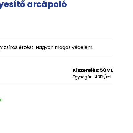
gyesítő arcápoló
y zsíros érzést. Nagyon magas védelem.
Kiszerelés:
50ML
Egységár:
143
Ft
/ml
en