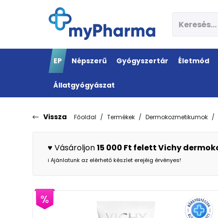
EP
Népszerű
Gyógyszertár
Életmód
Állatgyógyászat
Vissza
Főoldal
Termékek
Dermokozmetikumok
♥️ Vásároljon
15 000 Ft felett Vichy derm
ℹ️ Ajánlatunk az elérhető készlet erejéig érvényes!