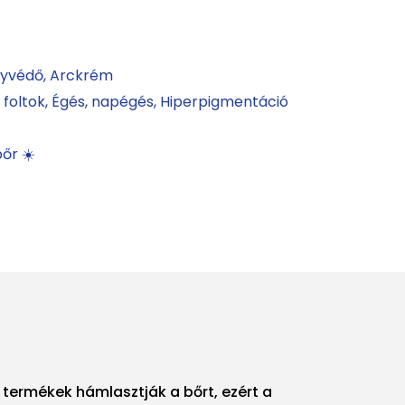
nyvédő
Arckrém
 foltok
Égés, napégés
Hiperpigmentáció
őr ☀️
 termékek hámlasztják a bőrt, ezért a