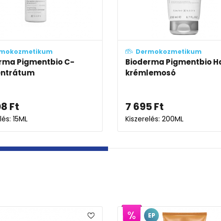
mokozmetikum
Dermokozmetikum
rma Pigmentbio
Bioderma Pigmentbio
li krém SPF50+
Regeneráló éjszakai kré
45
Ft
12 474
Ft
elés: 40ML
Kiszerelés: 50ML