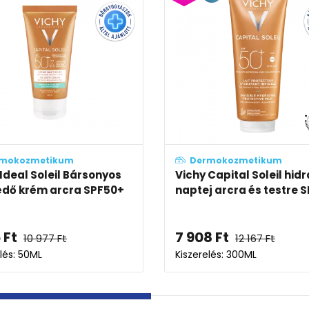
mokozmetikum
Dermokozmetikum
Capital Soleil Cell
Vichy Capital Soleil Cell
t láthatatlan olaj SPF...
protect láthatatlan olaj 
9
Ft
7 789
Ft
11 983
Ft
11 983
Ft
elés: 200ML
Kiszerelés: 200ML