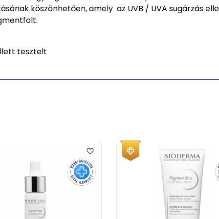
atásának köszönhetően, amely az UVB / UVA sugárzás ellen
gmentfolt.
lett tesztelt