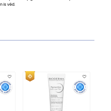
 is véd.
EP