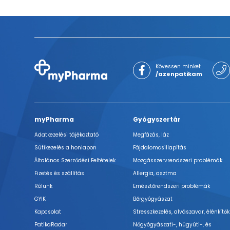
Kövessen minket
/azenpatikam
myPharma
Gyógyszertár
Adatkezelési tájékoztató
Megfázás, láz
Sütikezelés a honlapon
Fájdalomcsillapítás
Általános Szerződési Feltételek
Mozgásszervrendszeri problémák
Fizetés és szállítás
Allergia, asztma
Rólunk
Emésztőrendszeri problémák
GYIK
Bőrgyógyászat
Kapcsolat
Stresszkezelés, alvászavar, élénkítők
PatikaRadar
Nőgyógyászati-, húgyúti-, és