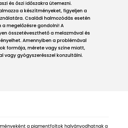
szi és őszi időszakra ütemezni.
lmazza a készítményeket, figyeljen a
ználatára. Családi halmozódás esetén
n a megelőzésre gondolni! A
yen összetéveszthető a melazmával és
igényelhet. Amennyiben a problémával
ok formája, mérete vagy színe miatt,
 vagy gyógyszerésszel konzultálni.
edményeként a pigmentfoltok halványodhatnak a