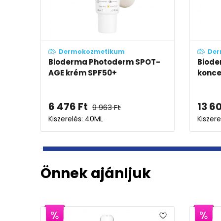
Dermokozmetikum
Der
Bioderma Pigmentbio Habzó
Biode
krémlemosó
nappa
7 695
Ft
11 7
Kiszerelés: 200ML
Kiszer
Önnek ajánljuk