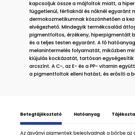
kapcsoljuk össze a májfoltok miatt, a hipe
függetlenül, férfiaknál és nőknél egyaránt
dermokozmetikumnak köszönhetően a kezel
elvégezhető. Mindegyik termékcsalád átfo
pigmentfoltos, érzékeny, hiperpigmentált b
és a teljes testen egyaránt. A fő hatóanya
melanintermelés folyamatát, miközben min
kiújulás kockázatát, tartósan egységesítik
arcszínt. A C-, az E- és a PP- vitamin együt
a pigmentfoltok elleni hatást, és erősíti a b
Betegtájékoztató
Hatóanyag
Tájékozta
Az ásványi pigmentek beleolvadnak a bőrbe az