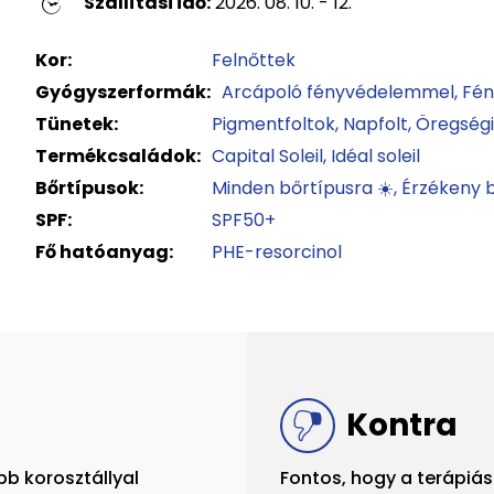
Szállítási idő:
2026. 08. 10. - 12.
Kor:
Felnőttek
Gyógyszerformák:
Arcápoló fényvédelemmel
Fé
Tünetek:
Pigmentfoltok
Napfolt
Öregségi
Termékcsaládok:
Capital Soleil
Idéal soleil
Bőrtípusok:
Minden bőrtípusra ☀️
Érzékeny b
SPF:
SPF50+
Fő hatóanyag:
PHE-resorcinol
Kontra
bb korosztállyal
Fontos, hogy a terápiás