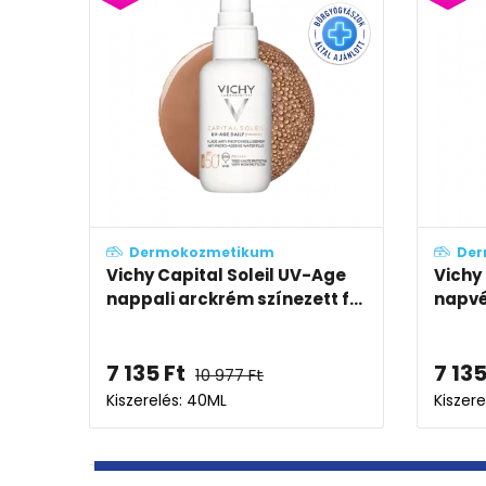
Dermokozmetikum
Der
La Roche-Posay Anthelios
Vichy 
tr...
Age Correct (Anti-age)
protec
8 026
Ft
7 78
12 348
Ft
Kiszerelés: 50ML
Kiszer