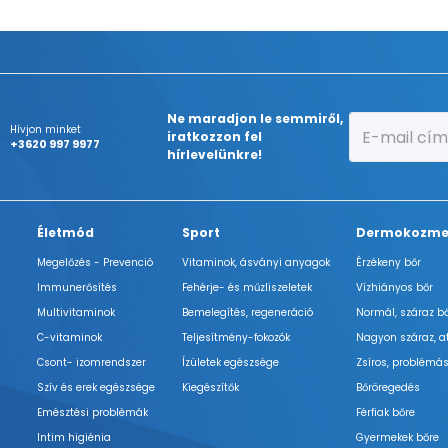
Ne maradjon le semmiről,
Hívjon minket
iratkozzon fel
+3620 997 9977
hírlevelünkre!
Életmód
Sport
Dermokozme
Megelőzés - Prevenció
Vitaminok, ásványi anyagok
Érzékeny bőr
Immunerősítés
Fehérje- és műzliszeletek
Vízhiányos bőr
Multivitaminok
Bemelegítés, regeneráció
Normál, száraz b
C-vitaminok
Teljesítmény-fokozók
Nagyon száraz, a
Csont- izomrendszer
Ízületek egészsége
Zsíros, problémás
Szív és erek egészsége
Kiegészítők
Bőröregedés
Emésztési problémák
Férfiak bőre
Intim higiénia
Gyermekek bőre