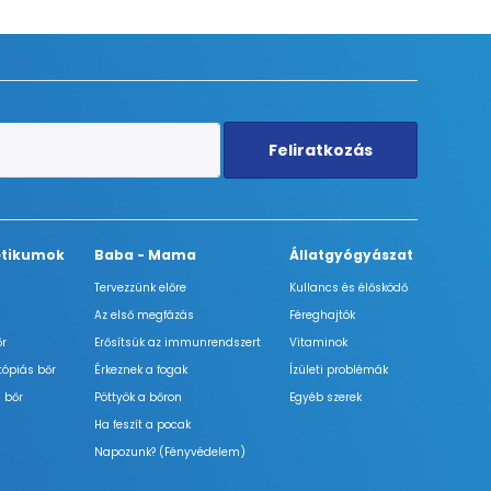
Feliratkozás
tikumok
Baba - Mama
Állatgyógyászat
Tervezzünk előre
Kullancs és élősködő
Az első megfázás
Féreghajtók
őr
Erősítsük az immunrendszert
Vitaminok
tópiás bőr
Érkeznek a fogak
Ízületi problémák
 bőr
Pöttyök a bőron
Egyéb szerek
Ha feszít a pocak
Napozunk? (Fényvédelem)