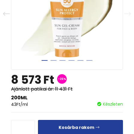
8 573
Ft
-25%
Ajánlott patikai ár:
11 431
Ft
200ML
Készleten
43
Ft
/ml
Kosárba rakom