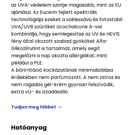
az UVA-védelem szintje magasabb, mint az EU
ajánlása. Az Eucerin fejlett spektrális
technológiája ezeket a szélessávú és fotostabil
UVA/UVB szűrőket Licochalcone A-val
kombinálja, hogy semlegesítse az UV és HEVIS
fény által okozott szabad gyököket Alfa-
Glikozilrutint is tartalmaz, amely segít
megelőzni a nap okozta allergiákat, mint
például a PLE.
A bőrirritáció kockázatának minimalizálása
érdekében nem parfümözött. A nem zsíros és
nem ragadós gél-krém gyorsan felszívódik,
extra víz- és izzadásálló.
Tudjon meg többet
Hatóanyag