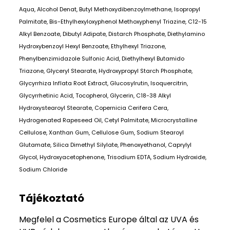
Aqua, Alcohol Denat, Butyl Methoxydibenzoylmethane, Isopropyl
Palmitate, Bis-Ethylhexyloxyphenol Methoxyphenyl Triazine, C12-15
Alkyl Benzoate, Dibutyl Adipate, Distarch Phosphate, Diethylamino
Hydroxybenzoyl Hexyl Benzoate, Ethylhexyl Triazone,
Phenylbenzimidazole Sulfonic Acid, Diethylhexyl Butamido
Triazone, Glyceryl Stearate, Hydroxypropyl Starch Phosphate,
Glycyrrhiza Inflata Root Extract, Glucosylrutin, Isoquercitrin,
Glycyrrhetinic Acid, Tocopherol, Glycerin, C18-38 Alkyl
Hydroxystearoyl Stearate, Copernicia Cerifera Cera,
Hydrogenated Rapeseed Oil, Cetyl Palmitate, Microcrystalline
Cellulose, Xanthan Gum, Cellulose Gum, Sodium Stearoyl
Glutamate, Silica Dimethyl Silylate, Phenoxyethanol, Caprylyl
Glycol, Hydroxyacetophenone, Trisodium EDTA, Sodium Hydroxide,
Sodium Chloride
Tájékoztató
Megfelel a Cosmetics Europe által az UVA és