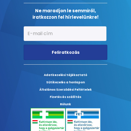
Ne maradjon le semmiről,
iratkozzon fel hírlevelünkre!
Feliratkozás
Adatkezelési tájékoztató
Sütikezelés a honlapon
Általános Szerződési Feltételek
Fizetés és szállítás
Rólunk