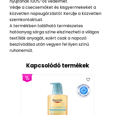
nyújtanak 100%-os védelmet.
Védje a csecsemőket és kisgyermekeket a
közvetlen napsugárzástól. Kerülje a közvetlen
szemkontaktust.
A termékben található természetes
hatóanyag sárga színe elszínezheti a világos
textíliák anyagát, ezért csak a napozó
beszívódása után vegyen fel ilyen színű
ruhaneműt.
Kapcsolódó termékek