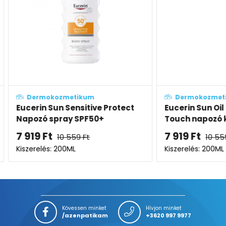
Dermokozmetikum
Derm
otect
Eucerin Sun Oil Control Dry
Eucerin
Touch napozó krém-gél testre
Gyerme
SPF50+
7 919
Ft
7 199
10 559
Ft
Kiszerelés: 200ML
Kiszerel
Kövessen minket
Hívjon minket
/azenpatikam
+3620 997 9977