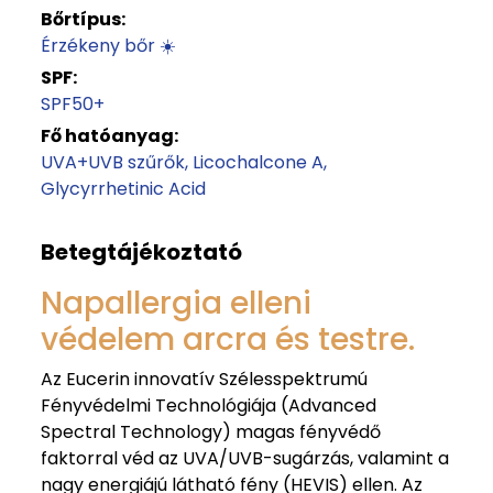
Bőrtípus:
Érzékeny bőr ☀️
SPF:
SPF50+
Fő hatóanyag:
UVA+UVB szűrők
Licochalcone A
Glycyrrhetinic Acid
Betegtájékoztató
Napallergia elleni
védelem arcra és testre.
Az Eucerin innovatív Szélesspektrumú
Fényvédelmi Technológiája (Advanced
Spectral Technology) magas fényvédő
faktorral véd az UVA/UVB-sugárzás, valamint a
nagy energiájú látható fény (HEVIS) ellen. Az