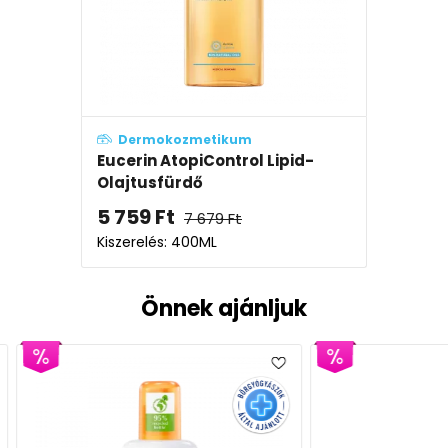
Dermokozmetikum
Eucerin AtopiControl Lipid-
Olajtusfürdő
5 759
Ft
7 679
Ft
Kiszerelés: 400ML
Önnek ajánljuk
EP