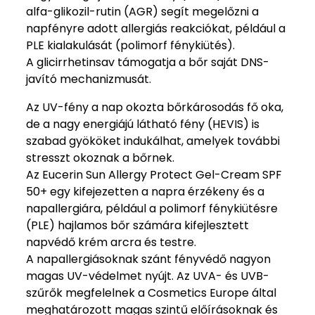
alfa-glikozil-rutin (AGR) segít megelőzni a
napfényre adott allergiás reakciókat, például a
PLE kialakulását (polimorf fénykiütés).
A glicirrhetinsav támogatja a bőr saját DNS-
javító mechanizmusát.
Az UV-fény a nap okozta bőrkárosodás fő oka,
de a nagy energiájú látható fény (HEVIS) is
szabad gyököket indukálhat, amelyek további
stresszt okoznak a bőrnek.
Az Eucerin Sun Allergy Protect Gel-Cream SPF
50+ egy kifejezetten a napra érzékeny és a
napallergiára, például a polimorf fénykiütésre
(PLE) hajlamos bőr számára kifejlesztett
napvédő krém arcra és testre.
A napallergiásoknak szánt fényvédő nagyon
magas UV-védelmet nyújt. Az UVA- és UVB-
szűrők megfelelnek a Cosmetics Europe által
meghatározott magas szintű előírásoknak és