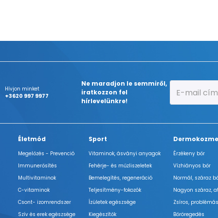
Ne maradjon le semmiről,
Hívjon minket
iratkozzon fel
+3620 997 9977
hírlevelünkre!
Életmód
Sport
Dermokozme
Megelőzés - Prevenció
Vitaminok, ásványi anyagok
Érzékeny bőr
Immunerősítés
Fehérje- és műzliszeletek
Vízhiányos bőr
Multivitaminok
Bemelegítés, regeneráció
Normál, száraz b
C-vitaminok
Teljesítmény-fokozók
Nagyon száraz, a
Csont- izomrendszer
Ízületek egészsége
Zsíros, problémás
Szív és erek egészsége
Kiegészítők
Bőröregedés