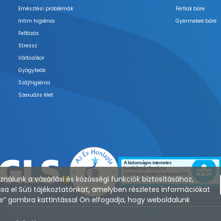
Emésztési problémák
Férfiak bőre
Intim higiénia
Gyermekek bőre
Felfázás
Stressz
Változókor
Gyógyteák
Szájhigiénia
Szexuális élet
nálunk a vásárlási és közösségi funkciók biztosításához,
sa el Süti tájékoztatónkat, amelyben részletes információkat
zése” gombra kattintással Ön elfogadja, hogy weboldalunk