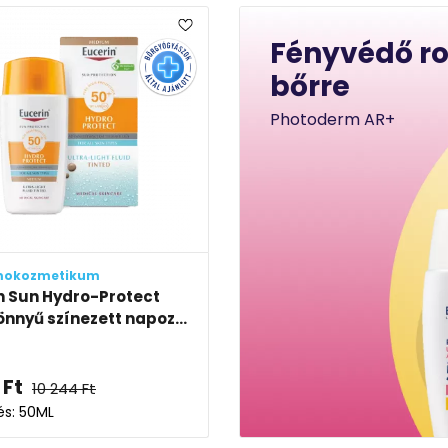
Fényvédő r
bőrre
Photoderm AR+
mokozmetikum
n Sun Hydro-Protect
önnyű színezett napoz...
Ft
10 244
Ft
és: 50ML