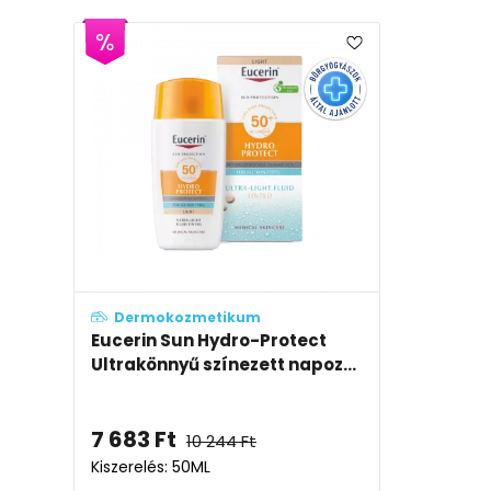
Dermokozmetikum
Eucerin Sun Hydro-Protect
Ultrakönnyű színezett napoz...
7 683
Ft
10 244
Ft
Kiszerelés: 50ML