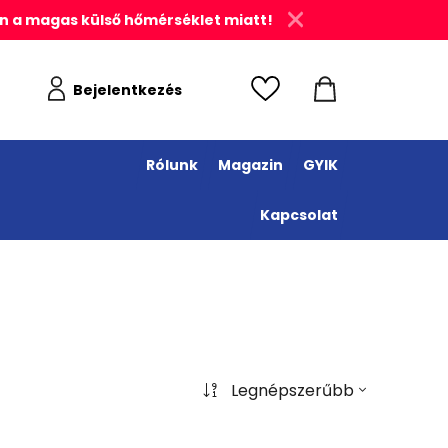
n a magas külső hőmérséklet miatt!
Bejelentkezés
Rólunk
Magazin
GYIK
Kapcsolat
Legnépszerűbb