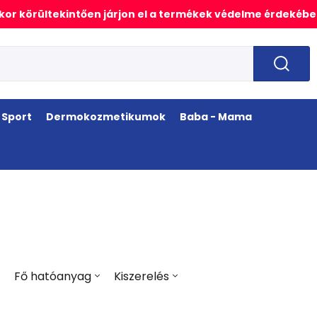
or körültekintően járjon el a termékek védelme érdekébe
Sport
Dermokozmetikumok
Baba - Mama
Fő hatóanyag
Kiszerelés