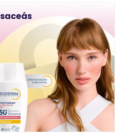
osaceás