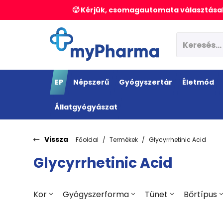
🥵 Kérjük, csomagautomata választásak
EP
Népszerű
Gyógyszertár
Életmód
Állatgyógyászat
Vissza
Főoldal
Termékek
Glycyrrhetinic Acid
Glycyrrhetinic Acid
Kor
Gyógyszerforma
Tünet
Bőrtípus