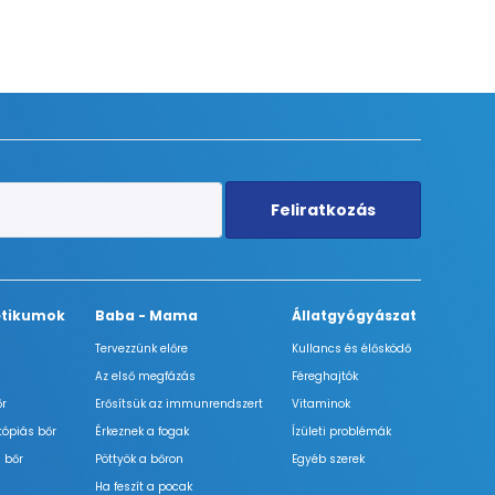
Feliratkozás
tikumok
Baba - Mama
Állatgyógyászat
Tervezzünk előre
Kullancs és élősködő
Az első megfázás
Féreghajtók
őr
Erősítsük az immunrendszert
Vitaminok
tópiás bőr
Érkeznek a fogak
Ízületi problémák
 bőr
Pöttyök a bőron
Egyéb szerek
Ha feszít a pocak