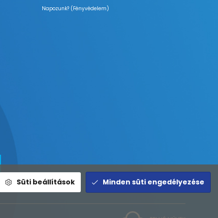
Napozunk? (Fényvédelem)
Süti beállítások
Minden süti engedélyezése