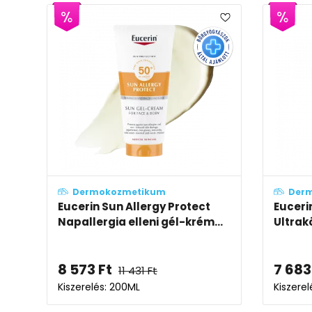
Dermokozmetikum
Der
Eucerin Sun Allergy Protect
Euceri
Napallergia elleni gél-krém...
Ultrak
8 573
Ft
7 683
11 431
Ft
Kiszerelés: 200ML
Kiszerel