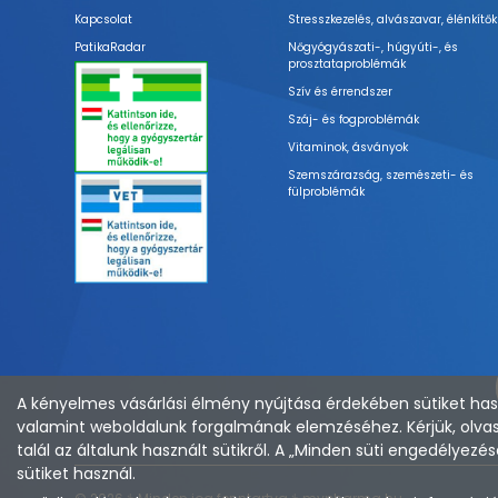
Kapcsolat
Stresszkezelés, alvászavar, élénkítők
PatikaRadar
Nőgyógyászati-, húgyúti-, és
prosztataproblémák
Szív és érrendszer
Száj- és fogproblémák
Vitaminok, ásványok
Szemszárazság, szemészeti- és
fülproblémák
A kényelmes vásárlási élmény nyújtása érdekében sütiket hasz
valamint weboldalunk forgalmának elemzéséhez. Kérjük, olvas
talál az általunk használt sütikről. A „Minden süti engedélye
sütiket használ.