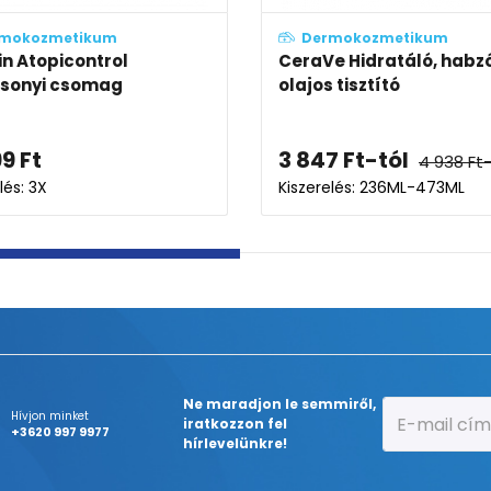
Dermokozmetikum
Dermok
Bioderma Atoderm Nutritive
Bioderma
krém
körömápo
5 994
Ft
2 835
Ft
Kiszerelés: 40ML
Kiszerelés:
Ne maradjon le semmiről,
Hívjon minket
iratkozzon fel
+3620 997 9977
hírlevelünkre!