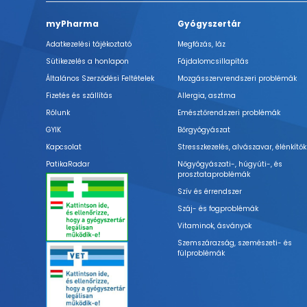
myPharma
Gyógyszertár
Adatkezelési tájékoztató
Megfázás, láz
Sütikezelés a honlapon
Fájdalomcsillapítás
Általános Szerződési Feltételek
Mozgásszervrendszeri problémák
Fizetés és szállítás
Allergia, asztma
Rólunk
Emésztőrendszeri problémák
GYIK
Bőrgyógyászat
Kapcsolat
Stresszkezelés, alvászavar, élénkítők
PatikaRadar
Nőgyógyászati-, húgyúti-, és
prosztataproblémák
Szív és érrendszer
Száj- és fogproblémák
Vitaminok, ásványok
Szemszárazság, szemészeti- és
fülproblémák