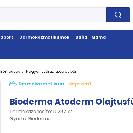
Sport
Dermokozmetikumok
Baba - Mama
Bőrtípusok
Nagyon száraz, atópiás bőr
Dermokozmetikum
Népszerű
Bioderma Atoderm Olajtusf
Termékazonosító: 1028752
Gyártó:
Bioderma