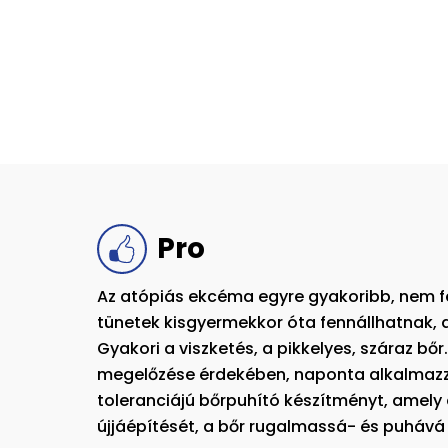
Pro
Az atópiás ekcéma egyre gyakoribb, nem f
tünetek kisgyermekkor óta fennállhatnak, a
Gyakori a viszketés, a pikkelyes, száraz bőr
megelőzése érdekében, naponta alkalma
toleranciájú bőrpuhító készítményt, amely e
újjáépítését, a bőr rugalmassá- és puhává 