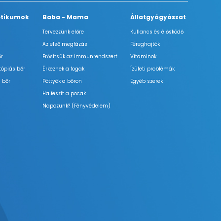
tikumok
Baba - Mama
Állatgyógyászat
Tervezzünk előre
Kullancs és élősködő
Az első megfázás
Féreghajtók
őr
Erősítsük az immunrendszert
Vitaminok
tópiás bőr
Érkeznek a fogak
Ízületi problémák
 bőr
Pöttyök a bőron
Egyéb szerek
Ha feszít a pocak
Napozunk? (Fényvédelem)