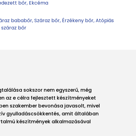
edezett bőr
Ekcéma
áraz bababőr
Száraz bőr
Érzékeny bőr
Atópiás
 száraz bőr
gtalálása sokszor nem egyszerű, még
en az e célra fejlesztett készítményeket
ppen szakember bevonása javasolt, mivel
nzív gyulladáscsökkentés, amit általában
artalmú készítmények alkalmazásával