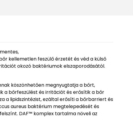
ékmentes,
őr kellemetlen feszülő érzetét és véd a külső
ritációt okozó baktériumok elszaporodásától.
omnak köszönhetően megnyugtatja a bőrt,
a bőrfeszülést és irritációt és erősítik a bőr
a lipidszintézist, ezáltal erősíti a bőrbarriert és
occus aureus baktérium megtelepedését és
rfelszínt. DAF™ komplex tartalma növeli az