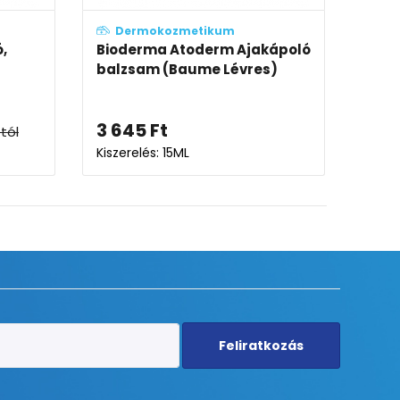
ozmetikum
Dermokozmetikum
 Atoderm Kéz- és
Bioderma Atoderm Ajakápo
ló krém
stift (Stick lévres)
2 754
Ft
 50ML
Kiszerelés: 4g
Feliratkozás