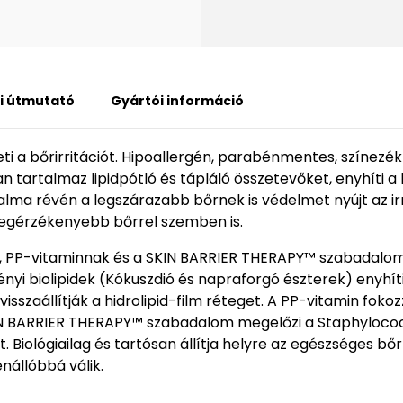
i útmutató
Gyártói információ
ti a bőrirritációt. Hipoallergén, parabénmentes, színez
tartalmaz lipidpótló és tápláló összetevőket, enyhíti a b
alma révén a legszárazabb bőrnek is védelmet nyújt az ir
legérzékenyebb bőrrel szemben is.
ek, PP-vitaminnak és a SKIN BARRIER THERAPY™ szabadal
yi biolipidek (Kókuszdió és napraforgó észterek) enyhítik 
aállítják a hidrolipid-film réteget. A PP-vitamin fokozza 
SKIN BARRIER THERAPY™ szabadalom megelőzi a Staphyloc
. Biológiailag és tartósan állítja helyre az egészséges bő
enállóbbá válik.