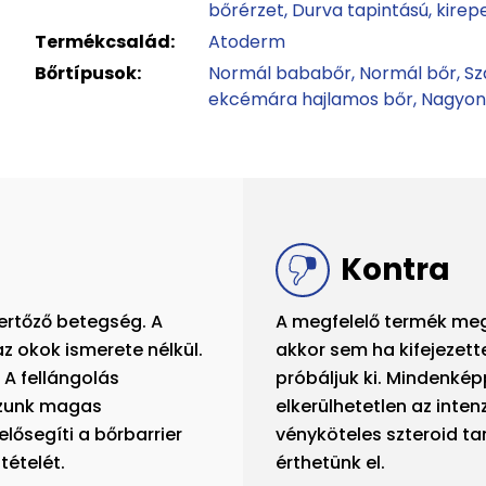
bőrérzet
Durva tapintású, kirep
Termékcsalád:
Atoderm
Bőrtípusok:
Normál bababőr
Normál bőr
Sz
ekcémára hajlamos bőr
Nagyon
Kontra
ertőző betegség. A
A megfelelő termék me
z okok ismerete nélkül.
akkor sem ha kifejezett
. A fellángolás
próbáljuk ki. Mindenké
zzunk magas
elkerülhetetlen az inte
lősegíti a bőrbarrier
vényköteles szteroid t
tételét.
érthetünk el.