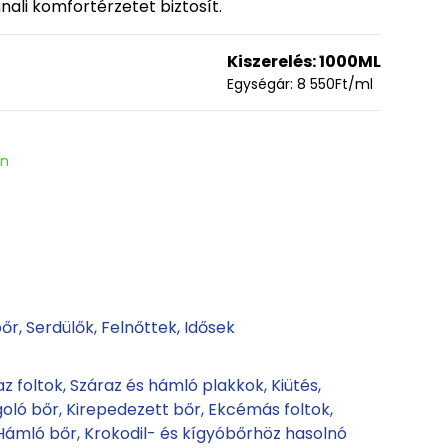
nali komfortérzetet biztosít.
Kiszerelés:
1000ML
Egységár:
8 550
Ft
/ml
en
bőr
Serdülők
Felnőttek
Idősek
az foltok
Száraz és hámló plakkok
Kiütés
goló bőr
Kirepedezett bőr
Ekcémás foltok
Hámló bőr
Krokodil- és kígyóbőrhöz hasolnó