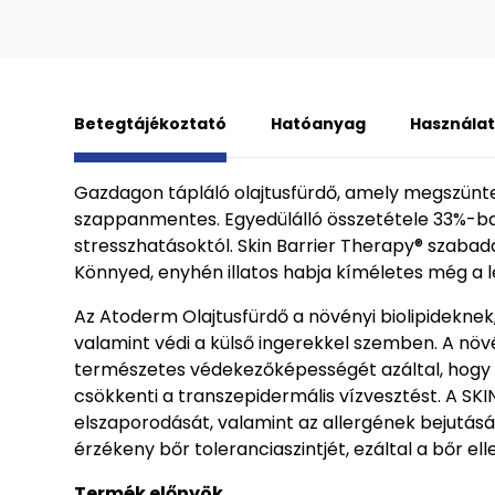
Betegtájékoztató
Hatóanyag
Használat
Gazdagon tápláló olajtusfürdő, amely megszünte
szappanmentes. Egyedülálló összetétele 33%-ban 
stresszhatásoktól. Skin Barrier Therapy® szabad
Könnyed, enyhén illatos habja kíméletes még a 
Az Atoderm Olajtusfürdő a növényi biolipidekn
valamint védi a külső ingerekkel szemben. A növén
természetes védekezőképességét azáltal, hogy vissz
csökkenti a transzepidermális vízvesztést. A 
elszaporodását, valamint az allergének bejutását
érzékeny bőr toleranciaszintjét, ezáltal a bőr ell
Termék előnyök