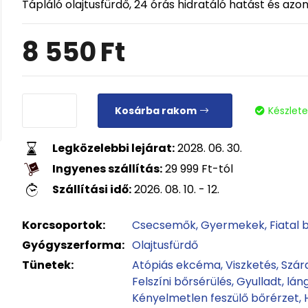
Tápláló olajtusfürdő, 24 órás hidratáló hatást és azon
8 550
Ft
Kosárba rakom
Készlet
Legközelebbi lejárat:
2028. 06. 30.
Ingyenes szállítás:
29 999
Ft
-tól
Szállítási idő:
2026. 08. 10. - 12.
Korcsoportok:
Csecsemők
Gyermekek
Fiatal 
Gyógyszerforma:
Olajtusfürdő
Tünetek:
Atópiás ekcéma
Viszketés
Szár
Felszíni bőrsérülés
Gyulladt, lán
Kényelmetlen feszülő bőrérzet