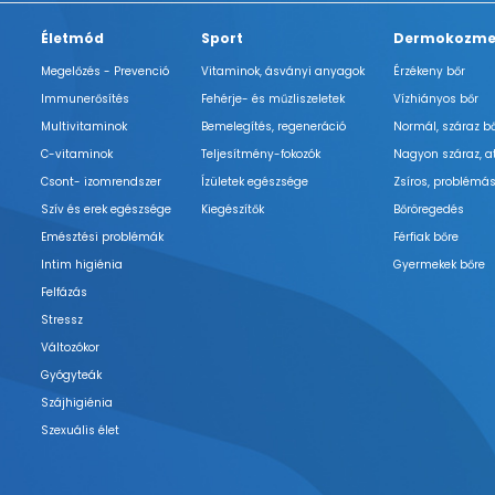
Életmód
Sport
Dermokozme
Megelőzés - Prevenció
Vitaminok, ásványi anyagok
Érzékeny bőr
Immunerősítés
Fehérje- és műzliszeletek
Vízhiányos bőr
Multivitaminok
Bemelegítés, regeneráció
Normál, száraz b
C-vitaminok
Teljesítmény-fokozók
Nagyon száraz, a
Csont- izomrendszer
Ízületek egészsége
Zsíros, problémás
Szív és erek egészsége
Kiegészítők
Bőröregedés
Emésztési problémák
Férfiak bőre
Intim higiénia
Gyermekek bőre
Felfázás
Stressz
Változókor
Gyógyteák
Szájhigiénia
Szexuális élet